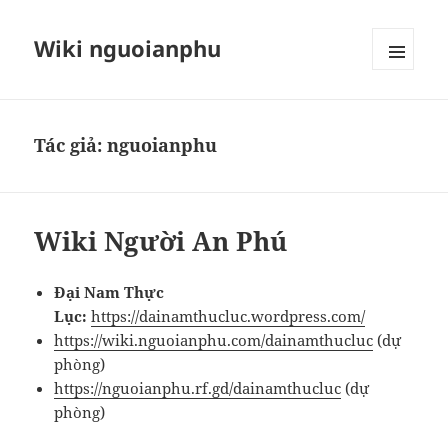
Wiki nguoianphu
MENU
VÀ
CÁC
WIDGET
Tác giả:
nguoianphu
Wiki Người An Phú
Đại Nam Thực
Lục:
https://dainamthucluc.wordpress.com/
https://wiki.nguoianphu.com/dainamthucluc
(dự
phòng)
https://nguoianphu.rf.gd/dainamthucluc
(dự
phòng)