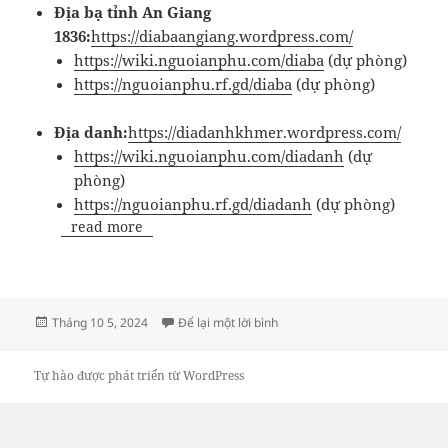
Địa bạ tỉnh An Giang
1836:
https://diabaangiang.wordpress.com/
https://wiki.nguoianphu.com/diaba
(dự phòng)
https://nguoianphu.rf.gd/diaba
(dự phòng)
Địa danh:
https://diadanhkhmer.wordpress.com/
https://wiki.nguoianphu.com/diadanh
(dự
phòng)
https://nguoianphu.rf.gd/diadanh
(dự phòng)
read more
Đăng
ở Wiki Người An Phú
Tháng 10 5, 2024
Để lại một lời bình
vào
ngày
Tự hào được phát triển từ WordPress