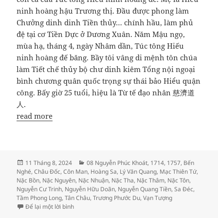
ninh hoàng hậu Trương thị. Đầu được phong làm
Chưởng dinh dinh Tiền thủy… chính hầu, làm phủ
đệ tại cơ Tiền Dực ở Dương Xuân. Năm Mậu ngọ,
mùa hạ, tháng 4, ngày Nhâm dần, Túc tông Hiếu
ninh hoàng đế băng. Bầy tôi vâng di mệnh tôn chúa
làm Tiết chế thủy bộ chư dinh kiêm Tổng nội ngoại
bình chương quân quốc trọng sự thái bảo Hiểu quận
công. Bấy giờ 25 tuổi, hiệu là Từ tế đạo nhân 慈濟道
人.
read more
Đăng
Danh
11 Tháng 8, 2024
08 Nguyễn Phúc Khoát
,
1714
,
1757
,
Bến
vào
mục
Nghé
,
Châu Đốc
,
Côn Man
,
Hoàng Sa
,
Lý Văn Quang
,
Mạc Thiên Tứ
,
ngày
Nặc Bồn
,
Nặc Nguyên
,
Nặc Nhuận
,
Nặc Tha
,
Nặc Thâm
,
Nặc Tôn
,
Nguyễn Cư Trinh
,
Nguyễn Hữu Doãn
,
Nguyễn Quang Tiền
,
Sa Đéc
,
Tầm Phong Long
,
Tân Châu
,
Trương Phước Du
,
Vạn Tượng
ở Thực lục về Thế tông Hiếu vũ hoàng đế Nguyễn Phú
Để lại một lời bình