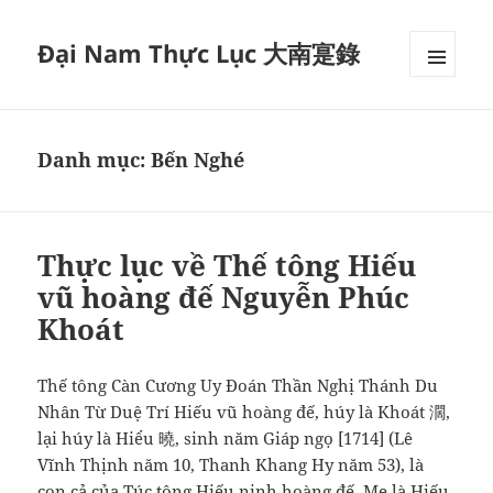
Đại Nam Thực Lục 大南寔錄
MENU
VÀ
CÁC
WIDGET
Danh mục:
Bến Nghé
Thực lục về Thế tông Hiếu
vũ hoàng đế Nguyễn Phúc
Khoát
Thế tông Càn Cương Uy Đoán Thần Nghị Thánh Du
Nhân Từ Duệ Trí Hiếu vũ hoàng đế, húy là Khoát 濶,
lại húy là Hiểu 曉, sinh năm Giáp ngọ [1714] (Lê
Vĩnh Thịnh năm 10, Thanh Khang Hy năm 53), là
con cả của Túc tông Hiếu ninh hoàng đế. Mẹ là Hiếu