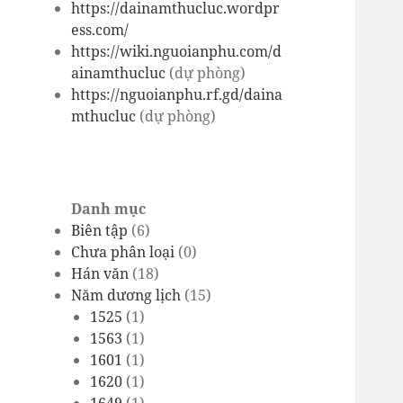
https://dainamthucluc.wordpr
ess.com/
https://wiki.nguoianphu.com/d
ainamthucluc
(dự phòng)
https://nguoianphu.rf.gd/daina
mthucluc
(dự phòng)
Danh mục
Biên tập
(6)
Chưa phân loại
(0)
Hán văn
(18)
Năm dương lịch
(15)
1525
(1)
1563
(1)
1601
(1)
1620
(1)