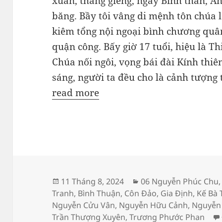
xuân, tháng giêng, ngày Bính thân, A
băng. Bầy tôi vâng di mệnh tôn chúa 
kiêm tổng nội ngoại bình chương quân
quận công. Bấy giờ 17 tuổi, hiệu là
Chúa nối ngôi, vọng bái đài Kính thi
sáng, người ta đều cho là cảnh tượng 
read more
Đăng
Danh
11 Tháng 8, 2024
06 Nguyễn Phúc Chu
vào
mục
Tranh
,
Bình Thuận
,
Côn Đảo
,
Gia Định
,
Kế Bà 
ngày
Nguyễn Cửu Vân
,
Nguyễn Hữu Cảnh
,
Nguyễn
Trần Thượng Xuyên
,
Trương Phước Phan