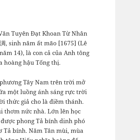
Văn Tuyên Đạt Khoan Từ Nhân
淍, sinh năm ất mão [1675] (Lê
ăm 14), là con cả của Anh tông
a hoàng hậu Tống thị.
 phương Tây Nam trên trời mở
iữa một luồng ánh sáng rực trời
i thức giả cho là điềm thánh.
i thơm nức nhà. Lớn lên học
u được phong Tả bính dinh phó
cơ Tả bính. Năm Tân mùi, mùa