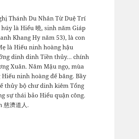
ghị Thánh Du Nhân Từ Duệ Trí
i húy là Hiểu 曉, sinh năm Giáp
hanh Khang Hy năm 53), là con
Mẹ là Hiếu ninh hoàng hậu
ởng dinh dinh Tiền thủy… chính
Dương Xuân. Năm Mậu ngọ, mùa
g Hiếu ninh hoàng đế băng. Bầy
hế thủy bộ chư dinh kiêm Tổng
g sự thái bảo Hiểu quận công.
nhân 慈濟道人.