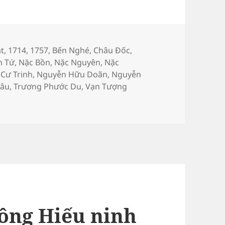
t
,
1714
,
1757
,
Bến Nghé
,
Châu Đốc
,
n Tứ
,
Nặc Bồn
,
Nặc Nguyên
,
Nặc
Cư Trinh
,
Nguyễn Hữu Doãn
,
Nguyễn
hâu
,
Trương Phước Du
,
Vạn Tượng
Hiếu vũ hoàng đế Nguyễn Phúc Khoát
tông Hiếu ninh