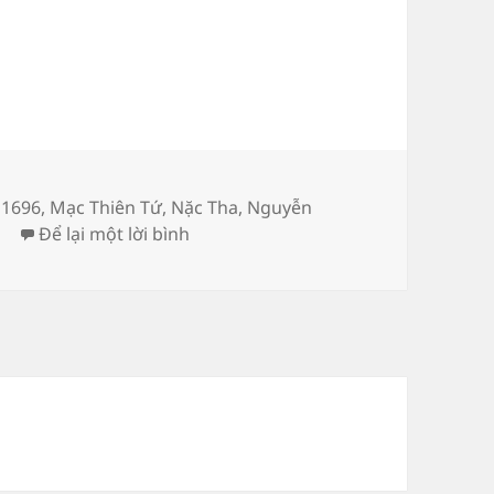
,
1696
,
Mạc Thiên Tứ
,
Nặc Tha
,
Nguyễn
ở Thực lục về Túc tông Hiếu ninh h
h
Để lại một lời bình