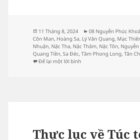
Đăng
Danh
11 Tháng 8, 2024
08 Nguyễn Phúc Khoá
vào
mục
Côn Man
,
Hoàng Sa
,
Lý Văn Quang
,
Mạc Thiê
ngày
Nhuận
,
Nặc Tha
,
Nặc Thâm
,
Nặc Tôn
,
Nguyễn 
Quang Tiền
,
Sa Đéc
,
Tầm Phong Long
,
Tân C
ở Thực lục về Thế tông 
Để lại một lời bình
Thực lục về Túc 