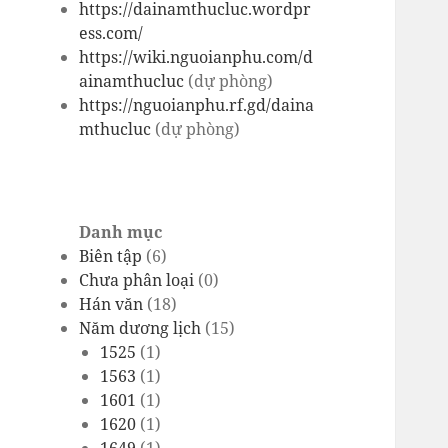
https://dainamthucluc.wordpr
ess.com/
https://wiki.nguoianphu.com/d
ainamthucluc
(dự phòng)
https://nguoianphu.rf.gd/daina
mthucluc
(dự phòng)
Danh mục
Biên tập
(6)
Chưa phân loại
(0)
Hán văn
(18)
Năm dương lịch
(15)
1525
(1)
1563
(1)
1601
(1)
1620
(1)