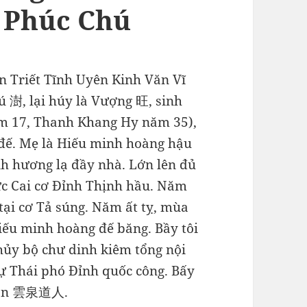
 Phúc Chú
n Triết Tĩnh Uyên Kinh Văn Vĩ
ú 澍, lại húy là Vượng 旺, sinh
ăm 17, Thanh Khang Hy năm 35),
 đế. Mẹ là Hiếu minh hoàng hậu
nh hương lạ đầy nhà. Lớn lên đủ
hức Cai cơ Đỉnh Thịnh hầu. Năm
tại cơ Tả súng. Năm ất tỵ, mùa
Hiếu minh hoàng đế băng. Bầy tôi
hủy bộ chư dinh kiêm tổng nội
ự Thái phó Đỉnh quốc công. Bấy
 nhân 雲泉道人.