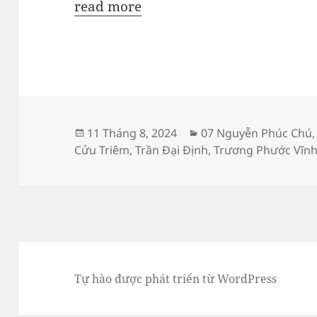
read more
Đăng
Danh
11 Tháng 8, 2024
07 Nguyễn Phúc Chú
vào
mục
Cửu Triêm
,
Trần Đại Định
,
Trương Phước Vĩn
ngày
Tự hào được phát triển từ WordPress