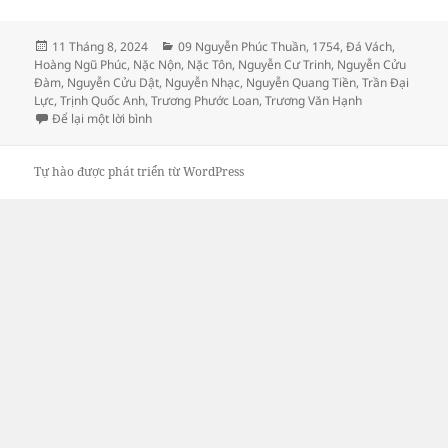
Đăng
Danh
11 Tháng 8, 2024
09 Nguyễn Phúc Thuần
,
1754
,
Đá Vách
,
vào
mục
Hoàng Ngũ Phúc
,
Nặc Nộn
,
Nặc Tôn
,
Nguyễn Cư Trinh
,
Nguyễn Cửu
ngày
Đàm
,
Nguyễn Cửu Dật
,
Nguyễn Nhạc
,
Nguyễn Quang Tiền
,
Trần Đại
Lực
,
Trịnh Quốc Anh
,
Trương Phước Loan
,
Trương Văn Hạnh
ở Thực lục về Duệ tông Hiếu định hoàng đế Nguyễn P
Để lại một lời bình
Tự hào được phát triển từ WordPress