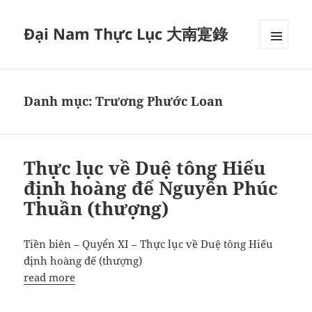
Đại Nam Thực Lục 大南寔錄
MENU
VÀ
CÁC
WIDGET
Danh mục:
Trương Phước Loan
Thực lục về Duệ tông Hiếu
định hoàng đế Nguyễn Phúc
Thuần (thượng)
Tiền biên – Quyển XI – Thực lục về Duệ tông Hiếu
định hoàng đế (thượng)
read more