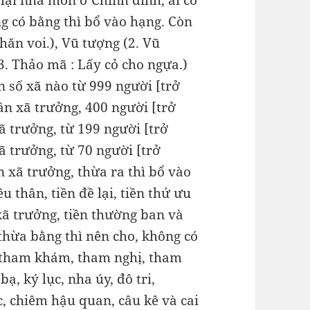
lại nha môn ở Chính dinh, ai có
ng có bằng thì bổ vào hạng. Còn
hăn voi.), Vũ tượng (2. Vũ
3. Thảo mã : Lấy cỏ cho ngựa.)
 số xã nào từ 999 người [trở
ần xã trưởng, 400 người [trở
ã trưởng, từ 199 người [trở
ã trưởng, từ 70 người [trở
 xã trưởng, thừa ra thì bổ vào
 thân, tiền đề lại, tiền thứ ưu
 xã trưởng, tiền thường ban và
 thừa bằng thì nên cho, không có
, tham khám, tham nghị, tham
bạ, ký lục, nha úy, đô tri,
c, chiêm hậu quan, câu kê và cai