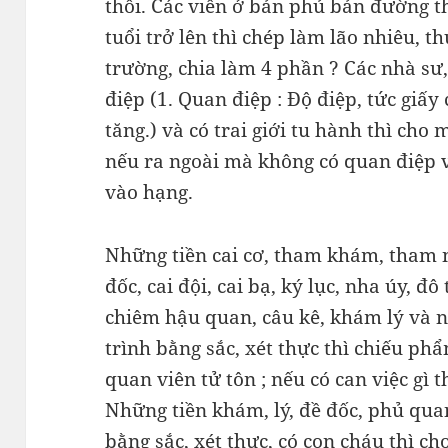
thôi. Các viên ở bản phủ bản đường t
tuổi trở lên thì chép làm lão nhiêu, t
trường, chia làm 4 phần ? Các nhà sư
điệp (1. Quan điệp : Độ điệp, tức giấ
tăng.) và có trai giới tu hành thì cho 
nếu ra ngoài mà không có quan điệp 
vào hạng.
Những tiền cai cơ, tham khám, tham n
đốc, cai đội, cai bạ, ký lục, nha úy, đ
chiêm hậu quan, câu kê, khám lý và nh
trình bằng sắc, xét thực thì chiếu phẩ
quan viên tử tôn ; nếu có can việc gì 
Những tiền khám, lý, đề đốc, phủ qua
bằng sắc, xét thực, có con cháu thì ch