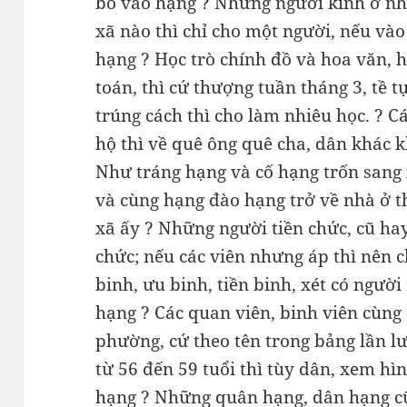
bổ vào hạng ? Những người kinh ở nh
xã nào thì chỉ cho một người, nếu vào
hạng ? Học trò chính đồ và hoa văn, h
toán, thì cứ thượng tuần tháng 3, tề t
trúng cách thì cho làm nhiêu học. ? C
hộ thì về quê ông quê cha, dân khác 
Như tráng hạng và cố hạng trốn sang
và cùng hạng đào hạng trở về nhà ở 
xã ấy ? Những người tiền chức, cũ hay
chức; nếu các viên nhưng áp thì nên c
binh, ưu binh, tiền binh, xét có người
hạng ? Các quan viên, binh viên cùng 
phường, cứ theo tên trong bảng lần l
từ 56 đến 59 tuổi thì tùy dân, xem hìn
hạng ? Những quân hạng, dân hạng cũ 