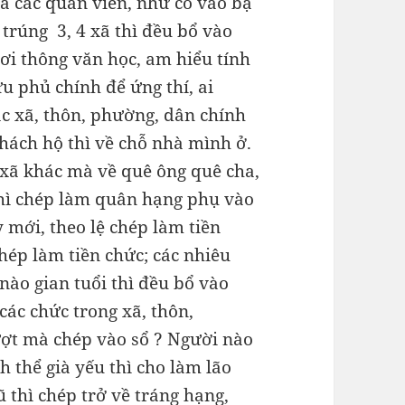
à các quan viên, như có vào bạ
 trúng 3, 4 xã thì đều bổ vào
ơi thông văn học, am hiểu tính
ựu phủ chính để ứng thí, ai
ác xã, thôn, phường, dân chính
khách hộ thì về chỗ nhà mình ở.
 xã khác mà về quê ông quê cha,
thì chép làm quân hạng phụ vào
 mới, theo lệ chép làm tiền
hép làm tiền chức; các nhiêu
 nào gian tuổi thì đều bổ vào
các chức trong xã, thôn,
ượt mà chép vào sổ ? Người nào
h thể già yếu thì cho làm lão
thì chép trở về tráng hạng,