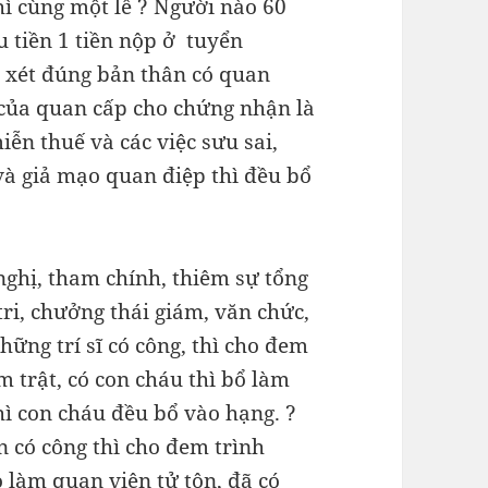
hì cùng một lễ ? Người nào 60
hu tiền 1 tiền nộp ở tuyển
, xét đúng bản thân có quan
y của quan cấp cho chứng nhận là
miễn thuế và các việc sưu sai,
và giả mạo quan điệp thì đều bổ
ghị, tham chính, thiêm sự tổng
ô tri, chưởng thái giám, văn chức,
ững trí sĩ có công, thì cho đem
m trật, có con cháu thì bổ làm
thì con cháu đều bổ vào hạng. ?
n có công thì cho đem trình
o làm quan viên tử tôn, đã có