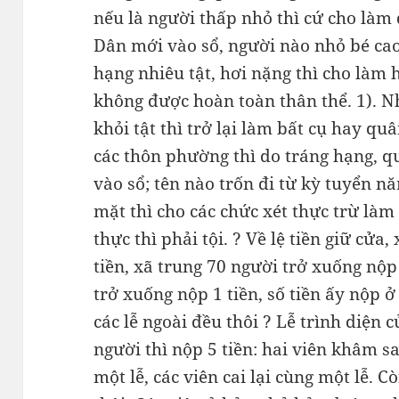
nếu là người thấp nhỏ thì cứ cho là
Dân mới vào sổ, người nào nhỏ bé cao
hạng nhiêu tật, hơi nặng thì cho làm h
không được hoàn toàn thân thể. 1). N
khỏi tật thì trở lại làm bất cụ hay q
các thôn phường thì do tráng hạng, q
vào sổ; tên nào trốn đi từ kỳ tuyển n
mặt thì cho các chức xét thực trừ làm 
thực thì phải tội. ? Về lệ tiền giữ cửa
tiền, xã trung 70 người trở xuống nộp 
trở xuống nộp 1 tiền, số tiền ấy nộp 
các lễ ngoài đều thôi ? Lễ trình diện 
người thì nộp 5 tiền: hai viên khâm sai
một lễ, các viên cai lại cùng một lễ. C