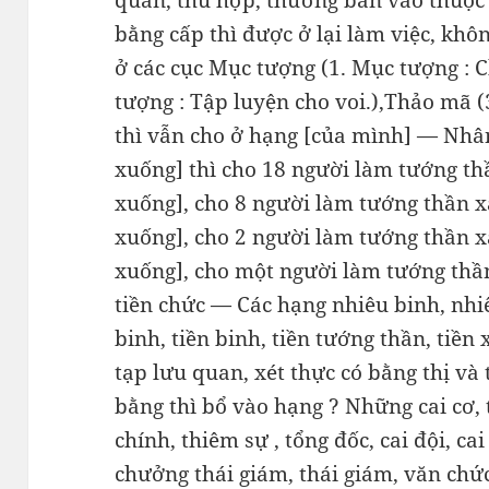
quan, thủ hợp, thường ban vào thuộc 
bằng cấp thì được ở lại làm việc, khô
ở các cục Mục tượng (1. Mục tượng : C
tượng : Tập luyện cho voi.),Thảo mã (
thì vẫn cho ở hạng [của mình] — Nhân
xuống] thì cho 18 người làm tướng th
xuống], cho 8 người làm tướng thần x
xuống], cho 2 người làm tướng thần x
xuống], cho một người làm tướng thần
tiền chức — Các hạng nhiêu binh, nhiêu
binh, tiền binh, tiền tướng thần, tiền
tạp lưu quan, xét thực có bằng thị và
bằng thì bổ vào hạng ? Những cai cơ
chính, thiêm sự , tổng đốc, cai đội, cai 
chưởng thái giám, thái giám, văn chứ