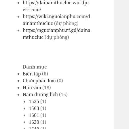
https://dainamthucluc.wordpr
ess.com/
https://wiki.nguoianphu.com/d
ainamthucluc
(dự phòng)
https://nguoianphu.rf.gd/daina
mthucluc
(dự phòng)
Danh mục
Biên tập
(6)
Chưa phân loại
(0)
Hán văn
(18)
Năm dương lịch
(15)
1525
(1)
1563
(1)
1601
(1)
1620
(1)