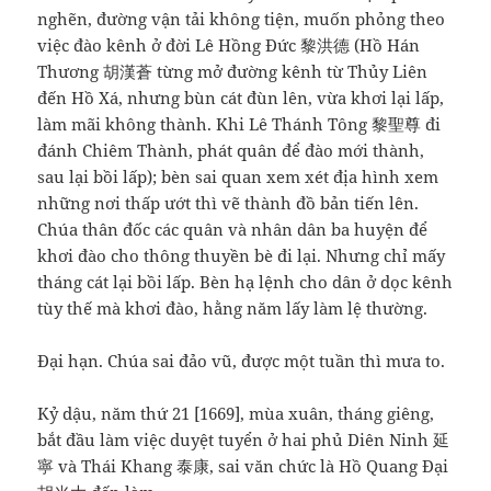
nghẽn, đường vận tải không tiện, muốn phỏng theo
việc đào kênh ở đời Lê Hồng Đức 黎洪德 (Hồ Hán
Thương 胡漢蒼 từng mở đường kênh từ Thủy Liên
đến Hồ Xá, nhưng bùn cát đùn lên, vừa khơi lại lấp,
làm mãi không thành. Khi Lê Thánh Tông 黎聖尊 đi
đánh Chiêm Thành, phát quân để đào mới thành,
sau lại bồi lấp); bèn sai quan xem xét địa hình xem
những nơi thấp ướt thì vẽ thành đồ bản tiến lên.
Chúa thân đốc các quân và nhân dân ba huyện để
khơi đào cho thông thuyền bè đi lại. Nhưng chỉ mấy
tháng cát lại bồi lấp. Bèn hạ lệnh cho dân ở dọc kênh
tùy thế mà khơi đào, hằng năm lấy làm lệ thường.
Đại hạn. Chúa sai đảo vũ, được một tuần thì mưa to.
Kỷ dậu, năm thứ 21 [1669], mùa xuân, tháng giêng,
bắt đầu làm việc duyệt tuyển ở hai phủ Diên Ninh 延
寧 và Thái Khang 泰康, sai văn chức là Hồ Quang Đại