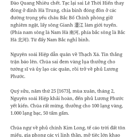
Đào Quang Nhiêu chết. Tạc lại sai Lê Thời Hiến thay
đóng ở dinh Hà Trung, chia binh đóng đồn ở các
đường trọng yếu châu Bắc Bố Chính phòng giữ
nghiêm ngặt, lấy sông Gianh 𤅷江 làm giới tuyến.
(Phía nam sông là Nam Hà 南河, phía bắc sông là Bắc
Hà 北河). Từ đấy Nam Bắc nghỉ binh.
Nguyên soái Hiệp dẫn quân về Thạch Xá. Tin thắng
trận báo lên. Chúa sai đem vàng lụa thưởng cho
tướng sĩ và ủy lạo các quân, rồi trở về phủ Lương
Phước.
Quý sửu, năm thứ 25 [1673], mùa xuân, tháng 2,
Nguyên soái Hiệp khải hoàn, đến phủ Lương Phước
yết kiến. Chúa rất mừng, thưởng cho 100 lạng vàng,
1.000 lạng bạc, 50 tấm gấm.
Chúa ngự về phủ chính Kim Long, tế cáo trời đất tôn
miếu, gia phong các vị linh thần, mở tiệc lớn khao