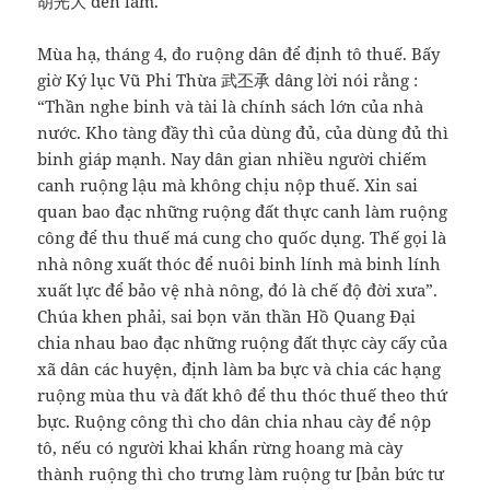
胡光大 đến làm.
Mùa hạ, tháng 4, đo ruộng dân để định tô thuế. Bấy
giờ Ký lục Vũ Phi Thừa 武丕承 dâng lời nói rằng :
“Thần nghe binh và tài là chính sách lớn của nhà
nước. Kho tàng đầy thì của dùng đủ, của dùng đủ thì
binh giáp mạnh. Nay dân gian nhiều người chiếm
canh ruộng lậu mà không chịu nộp thuế. Xin sai
quan bao đạc những ruộng đất thực canh làm ruộng
công để thu thuế má cung cho quốc dụng. Thế gọi là
nhà nông xuất thóc để nuôi binh lính mà binh lính
xuất lực để bảo vệ nhà nông, đó là chế độ đời xưa”.
Chúa khen phải, sai bọn văn thần Hồ Quang Đại
chia nhau bao đạc những ruộng đất thực cày cấy của
xã dân các huyện, định làm ba bực và chia các hạng
ruộng mùa thu và đất khô để thu thóc thuế theo thứ
bực. Ruộng công thì cho dân chia nhau cày để nộp
tô, nếu có người khai khẩn rừng hoang mà cày
thành ruộng thì cho trưng làm ruộng tư [bản bức tư