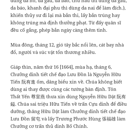
dùng da hổ, da gấu, da báo, chư hầu thì dùng da gấu,
da báo, khanh đại phu thì dùng da nai để làm đích.),
khiến thủy sư đi lại mà bắn thi, lấy bắn trúng hay
không trúng mà định thưởng phạt. Từ đấy quân sĩ
đều cố gắng, phép bắn ngày càng thêm tinh.
Mùa đông, tháng 12, gió tây bắc nổi lên, cát bay nhà
đổ, người và súc vật tổn thương nhiều.
Giáp thìn, năm thứ 16 [1664], mùa hạ, tháng 6,
Chưởng dinh tiết chế đạo Lưu Đồn là Nguyễn Hữu
Tiến 阮有進 ốm, dâng biểu xin về. Chúa không biết
dùng ai thay được cùng các tướng bàn định. Tôn
Thất Yến 尊室燕 thưa xin dùng Nguyễn Hữu Dật 阮有
鎰. Chúa sai triệu Hữu Tiến về trấn Cựu dinh để điều
dưỡng, thăng Hữu Dật làm Chưởng dinh tiết chế đạo
Lưu Đồn 留屯 và lấy Trương Phước Hùng 張福雄 làm
Chưởng cơ trấn thủ dinh Bố Chính.