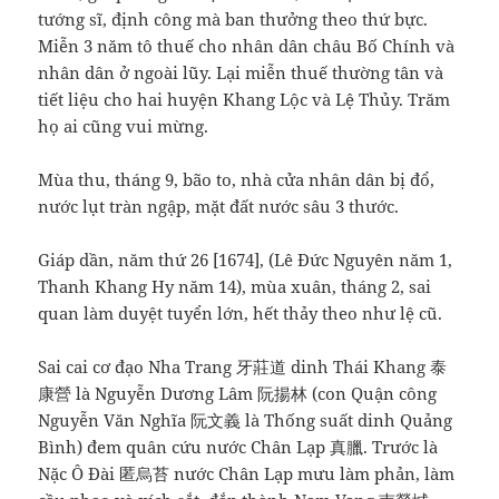
tướng sĩ, định công mà ban thưởng theo thứ bực.
Miễn 3 năm tô thuế cho nhân dân châu Bố Chính và
nhân dân ở ngoài lũy. Lại miễn thuế thường tân và
tiết liệu cho hai huyện Khang Lộc và Lệ Thủy. Trăm
họ ai cũng vui mừng.
Mùa thu, tháng 9, bão to, nhà cửa nhân dân bị đổ,
nước lụt tràn ngập, mặt đất nước sâu 3 thước.
Giáp dần, năm thứ 26 [1674], (Lê Đức Nguyên năm 1,
Thanh Khang Hy năm 14), mùa xuân, tháng 2, sai
quan làm duyệt tuyển lớn, hết thảy theo như lệ cũ.
Sai cai cơ đạo Nha Trang 牙莊道 dinh Thái Khang 泰
康營 là Nguyễn Dương Lâm 阮揚林 (con Quận công
Nguyễn Văn Nghĩa 阮文義 là Thống suất dinh Quảng
Bình) đem quân cứu nước Chân Lạp 真臘. Trước là
Nặc Ô Đài 匿烏苔 nước Chân Lạp mưu làm phản, làm