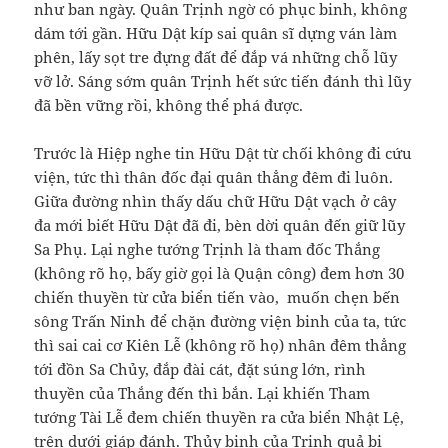
như ban ngày. Quân Trịnh ngờ có phục binh, không
dám tới gần. Hữu Dật kíp sai quân sĩ dựng ván làm
phên, lấy sọt tre đựng đất để đắp vá những chỗ lũy
vỡ lở. Sáng sớm quân Trịnh hết sức tiến đánh thì lũy
đã bền vững rồi, không thể phá được.
Trước là Hiệp nghe tin Hữu Dật từ chối không đi cứu
viện, tức thì thân đốc đại quân thẳng đêm đi luôn.
Giữa đường nhìn thấy dấu chữ Hữu Dật vạch ở cây
đa mới biết Hữu Dật đã đi, bèn dời quân đến giữ lũy
Sa Phụ. Lại nghe tướng Trịnh là tham đốc Thắng
(không rõ họ, bấy giờ gọi là Quận công) đem hơn 30
chiến thuyền từ cửa biển tiến vào, muốn chẹn bến
sông Trấn Ninh để chặn đường viện binh của ta, tức
thì sai cai cơ Kiên Lễ (không rõ họ) nhân đêm thẳng
tới đồn Sa Chủy, đắp đài cát, đặt súng lớn, rình
thuyền của Thắng đến thì bắn. Lại khiến Tham
tướng Tài Lễ đem chiến thuyền ra cửa biển Nhật Lệ,
trên dưới giáp đánh. Thủy binh của Trịnh quả bị