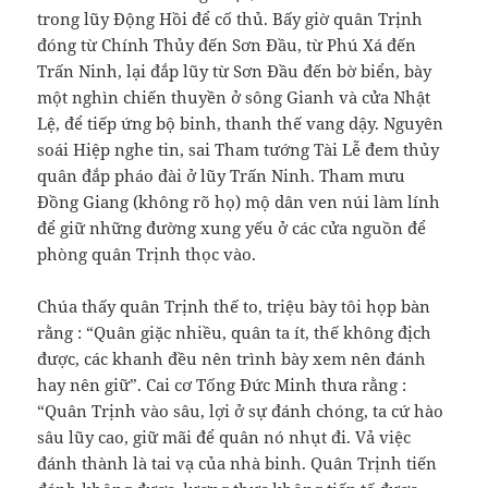
trong lũy Động Hồi để cố thủ. Bấy giờ quân Trịnh
đóng từ Chính Thủy đến Sơn Đầu, từ Phú Xá đến
Trấn Ninh, lại đắp lũy từ Sơn Đầu đến bờ biển, bày
một nghìn chiến thuyền ở sông Gianh và cửa Nhật
Lệ, để tiếp ứng bộ binh, thanh thế vang dậy. Nguyên
soái Hiệp nghe tin, sai Tham tướng Tài Lễ đem thủy
quân đắp pháo đài ở lũy Trấn Ninh. Tham mưu
Đồng Giang (không rõ họ) mộ dân ven núi làm lính
để giữ những đường xung yếu ở các cửa nguồn để
phòng quân Trịnh thọc vào.
Chúa thấy quân Trịnh thế to, triệu bày tôi họp bàn
rằng : “Quân giặc nhiều, quân ta ít, thế không địch
được, các khanh đều nên trình bày xem nên đánh
hay nên giữ”. Cai cơ Tống Đức Minh thưa rằng :
“Quân Trịnh vào sâu, lợi ở sự đánh chóng, ta cứ hào
sâu lũy cao, giữ mãi để quân nó nhụt đi. Vả việc
đánh thành là tai vạ của nhà binh. Quân Trịnh tiến