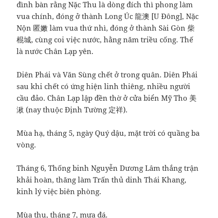
đình bàn rằng Nặc Thu là dòng đích thì phong làm
vua chính, đóng ở thành Long Úc 龍澳 [U Đông], Nặc
Nộn 匿嫩 làm vua thứ nhì, đóng ở thành Sài Gòn 柴
棍城, cùng coi việc nước, hằng năm triều cống. Thế
là nước Chân Lạp yên.
Diên Phái và Văn Sùng chết ở trong quân. Diên Phái
sau khi chết có ứng hiện linh thiêng, nhiều người
cầu đảo. Chân Lạp lập đền thờ ở cửa biển Mỹ Tho 美
湫 (nay thuộc Định Tường 定祥).
Mùa hạ, tháng 5, ngày Quý dậu, mặt trời có quầng ba
vòng.
Tháng 6, Thống binh Nguyễn Dương Lâm thắng trận
khải hoàn, thăng làm Trấn thủ dinh Thái Khang,
kinh lý việc biên phòng.
Mùa thu, tháng 7, mưa đá.