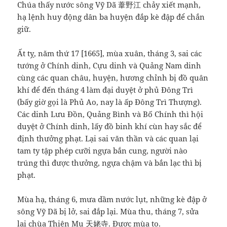
Chúa thấy nước sông Vỹ Dã 葦野江 chảy xiết mạnh,
hạ lệnh huy động dân ba huyện đắp kè đập để chắn
giữ.
Ất tỵ, năm thứ 17 [1665], mùa xuân, tháng 3, sai các
tướng ở Chính dinh, Cựu dinh và Quảng Nam dinh
cùng các quan châu, huyện, hương chỉnh bị đồ quân
khí để đến tháng 4 làm đại duyệt ở phủ Đông Trì
(bấy giờ gọi là Phủ Ao, nay là ấp Đông Trì Thượng).
Các dinh Lưu Đồn, Quảng Bình và Bố Chính thì hội
duyệt ở Chính dinh, lấy đồ binh khí cùn hay sắc để
định thưởng phạt. Lại sai văn thần và các quan lại
tam ty tập phép cưỡi ngựa bắn cung, người nào
trúng thì được thưởng, ngựa chậm và bắn lạc thì bị
phạt.
Mùa hạ, tháng 6, mưa dầm nước lụt, những kè đập ở
sông Vỹ Dã bị lở, sai đắp lại. Mùa thu, tháng 7, sửa
lại chùa Thiên Mụ 天姥寺. Được mùa to.