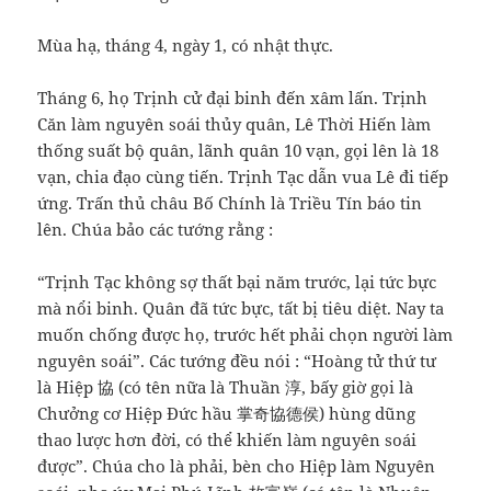
Mùa hạ, tháng 4, ngày 1, có nhật thực.
Tháng 6, họ Trịnh cử đại binh đến xâm lấn. Trịnh
Căn làm nguyên soái thủy quân, Lê Thời Hiến làm
thống suất bộ quân, lãnh quân 10 vạn, gọi lên là 18
vạn, chia đạo cùng tiến. Trịnh Tạc dẫn vua Lê đi tiếp
ứng. Trấn thủ châu Bố Chính là Triều Tín báo tin
lên. Chúa bảo các tướng rằng :
“Trịnh Tạc không sợ thất bại năm trước, lại tức bực
mà nổi binh. Quân đã tức bực, tất bị tiêu diệt. Nay ta
muốn chống được họ, trước hết phải chọn người làm
nguyên soái”. Các tướng đều nói : “Hoàng tử thứ tư
là Hiệp 協 (có tên nữa là Thuần 淳, bấy giờ gọi là
Chưởng cơ Hiệp Đức hầu 掌奇協德侯) hùng dũng
thao lược hơn đời, có thể khiến làm nguyên soái
được”. Chúa cho là phải, bèn cho Hiệp làm Nguyên