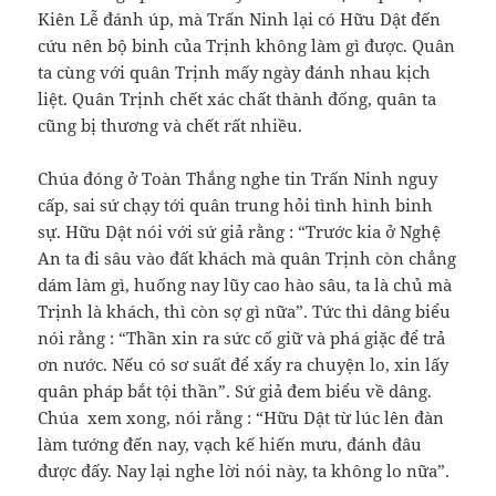
Kiên Lễ đánh úp, mà Trấn Ninh lại có Hữu Dật đến
cứu nên bộ binh của Trịnh không làm gì được. Quân
ta cùng với quân Trịnh mấy ngày đánh nhau kịch
liệt. Quân Trịnh chết xác chất thành đống, quân ta
cũng bị thương và chết rất nhiều.
Chúa đóng ở Toàn Thắng nghe tin Trấn Ninh nguy
cấp, sai sứ chạy tới quân trung hỏi tình hình binh
sự. Hữu Dật nói với sứ giả rằng : “Trước kia ở Nghệ
An ta đi sâu vào đất khách mà quân Trịnh còn chẳng
dám làm gì, huống nay lũy cao hào sâu, ta là chủ mà
Trịnh là khách, thì còn sợ gì nữa”. Tức thì dâng biểu
nói rằng : “Thần xin ra sức cố giữ và phá giặc để trả
ơn nước. Nếu có sơ suất để xẩy ra chuyện lo, xin lấy
quân pháp bắt tội thần”. Sứ giả đem biểu về dâng.
Chúa xem xong, nói rằng : “Hữu Dật từ lúc lên đàn
làm tướng đến nay, vạch kế hiến mưu, đánh đâu
được đấy. Nay lại nghe lời nói này, ta không lo nữa”.