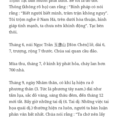
Trịnh Tạc bàn muốn phát binh. Bề tôi là đô đốc
Thông (không rõ họ) can rằng : “Binh pháp có nói
rằng : “Biết người biết mình, trăm trận không nguy”.
Tôi trộm nghe ở Nam Hà, trên dưới hòa thuận, binh
giáp tinh mạnh, ta chưa nên khinh động”. Tạc bèn
thôi.
Tháng 6, núi Ngọc Trản 玉盞山 [Hòn Chén] lở, dài 6,
7, trượng, rộng 7 thước. Chúa sai quan cầu đảo.
Mùa thu, tháng 7, ở kinh kỳ phát hỏa, cháy lan hơn
700 nhà.
Tháng 9, ngày Nhâm thân, có khí lạ hiện ra ở
phương thân (3. Tức là phương tây nam.) dài như
tấm lụa, sắc đỏ vàng, sáng thâu đêm, đến tháng 12
mới tắt. Bấy giờ những tai dị (4. Tai dị: Những việc tai
họa quái dị.) thường hiện ra luôn, người ta bàn luận
phân vân bất nhất. Chúa nói rằng : “Ta chớ nên lấy