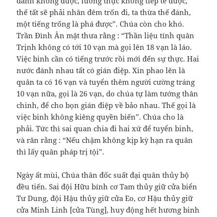
đánh không được, lương thực không tiếp tế được,
thế tất sẽ phải nhân đêm trốn đi, ta thừa thế đánh,
một tiếng trống là phá được”. Chúa còn cho khó.
Trần Đình Ân mật thưa rằng : “Thần liệu tính quân
Trịnh không có tới 10 vạn mà gọi lên 18 vạn là láo.
Việc binh cần có tiếng trước rồi mới đến sự thực. Hai
nước đánh nhau tất có gián điệp. Xin phao lên là
quân ta có 16 vạn và tuyển thêm người cường tráng
10 vạn nữa, gọi là 26 vạn, do chúa tự làm tướng thân
chinh, để cho bọn gián điệp về bảo nhau. Thế gọi là
việc binh không kiêng quyền biến”. Chúa cho là
phải. Tức thì sai quan chia đi hai xứ để tuyển binh,
và răn rằng : “Nếu chậm không kịp kỳ hạn ra quân
thì lấy quân pháp trị tội”.
Ngày ất mùi, Chúa thân đốc suất đại quân thủy bộ
đều tiến. Sai đội Hữu bính cơ Tam thủy giữ cửa biển
Tư Dung, đội Hậu thủy giữ cửa Eo, cơ Hậu thủy giữ
cửa Minh Linh [cửa Tùng], huy động hết hương binh