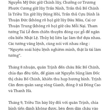
Nguyễn Mỹ Đức giữ Chính lũy, Chưởng cơ Trương
Phước Cương giữ lũy Trấn Ninh, Trấn thủ Bố Chính
là Triều Tín giữ lũy Động Hồi, Trấn thủ Cựu Dinh là
Thuận Đức (không rõ họ) giữ lũy Đâu Mâu, Cai cơ
Thuận Trung (không rõ họ) giữ cầu Mỗi Nại. Tham
tướng Tài Lễ đem chiến thuyền đóng cọc gỗ để ngăn
cửa biển Nhật Lệ. Thủy bộ liên lạc làm thế dựa nhau.
Các tướng vâng lệnh, cùng nói với nhau rằng :
“Nguyên soái hiệu lệnh nghiêm minh, thật là tài làm
tướng”.
Tháng 8 nhuận, quân Trịnh đến châu Bắc Bố Chính,
chia đạo đều tiến, để giám sát Nguyễn Sủng làm Đốc
thị châu Bố Chính, khiến thu họp hương binh. Trịnh
Căn đem quân sang sông Gianh, đóng ở xã Đông Cao
và Thanh Hà.
Tháng 9, Triều Tín bày lũy đối với quân Trịnh, chia
binh tiến đánh không được, bèn đem dân châu vào