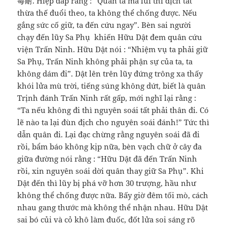
每耐. Hiệp đáp rằng : “Quân ta mà lui thì địch tất
thừa thế đuổi theo, ta không thể chống được. Nếu
gắng sức cố giữ, ta đến cứu ngay”. Bèn sai người
chạy đến lũy Sa Phụ khiến Hữu Dật đem quân cứu
viện Trấn Ninh. Hữu Dật nói : “Nhiệm vụ ta phải giữ
Sa Phụ, Trấn Ninh không phải phận sự của ta, ta
không dám đi”. Dật lên trên lũy đứng trông xa thấy
khói lửa mù trời, tiếng súng không dứt, biết là quân
Trịnh đánh Trấn Ninh rất gấp, mới nghĩ lại rằng :
“Ta nếu không đi thì nguyên soái tất phải thân đi. Có
lẽ nào ta lại đùn địch cho nguyên soái đánh!” Tức thì
dẫn quân đi. Lại đạc chừng rằng nguyên soái đã đi
rồi, bẩm báo không kịp nữa, bèn vạch chữ ở cây đa
giữa đường nói rằng : “Hữu Dật đã đến Trấn Ninh
rồi, xin nguyên soái dời quân thay giữ Sa Phụ”. Khi
Dật đến thì lũy bị phá vỡ hơn 30 trượng, hầu như
không thể chống được nữa. Bấy giờ đêm tối mò, cách
nhau gang thước mà không thể nhận nhau. Hữu Dật
sai bó củi và cỏ khô làm đuốc, đốt lửa soi sáng rõ