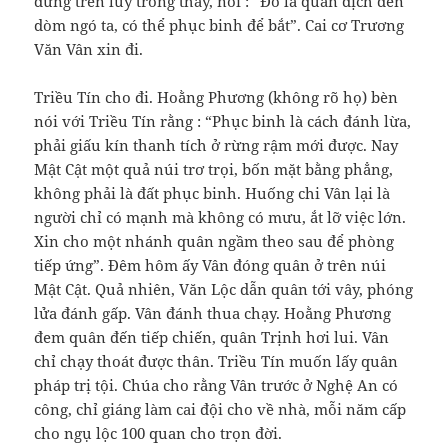
đứng trên lũy trông thấy, nói : “Đó là quân địch đến
dòm ngó ta, có thể phục binh để bắt”. Cai cơ Trương
Văn Vân xin đi.
Triều Tín cho đi. Hoằng Phương (không rõ họ) bèn
nói với Triều Tín rằng : “Phục binh là cách đánh lừa,
phải giấu kín thanh tích ở rừng rậm mới được. Nay
Mật Cật một quả núi trơ trọi, bốn mặt bằng phẳng,
không phải là đất phục binh. Huống chi Vân lại là
người chỉ có mạnh mà không có mưu, ắt lỡ việc lớn.
Xin cho một nhánh quân ngầm theo sau để phòng
tiếp ứng”. Đêm hôm ấy Vân đóng quân ở trên núi
Mật Cật. Quả nhiên, Văn Lộc dẫn quân tới vây, phóng
lửa đánh gấp. Vân đánh thua chạy. Hoằng Phương
đem quân đến tiếp chiến, quân Trịnh hơi lui. Vân
chỉ chạy thoát được thân. Triều Tín muốn lấy quân
pháp trị tội. Chúa cho rằng Vân trước ở Nghệ An có
công, chỉ giáng làm cai đội cho về nhà, mỗi năm cấp
cho ngụ lộc 100 quan cho trọn đời.