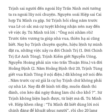
Trịnh sai người đến ngoài lũy Trấn Ninh mời tướng
ta ra ngoài lũy nói chuyện. Nguyên soái Hiệp sai Cai
hợp Tú Minh ra gặp. Sứ Trịnh hỏi rằng năm trước
vua Lê có sắc mà cự tuyệt không nhận nên nay đến
về việc ấy. Tú Minh trả lời : “Ông nói nhầm rồi!
Trước tiên vương ta giúp nhà vua, thiên hạ ai cũng
biết. Nay họ Trịnh chuyên quyền, hiệu lệnh tự mình
đặt ra, những việc xảy ra đời Chính Trị (1. Đời Chính
Trị (Lê Anh Tông), Trịnh Kiểm giết Nguyễn Uông,
Nguyễn Hoàng phải xin vào trấn Thuận Hóa.) và đời
Hoằng Định (2. Năm Hoằng Định thứ 20, Trịnh Tùng
giết vua Kính Tông ở nội điện.) đã không nỡ nói đến
. Năm trước cự sứ giả là cự họ Trịnh chứ không phải
cự nhà Lê. Nay đã đề binh tới đây, muốn đánh thì
đánh, còn kéo dài ngày tháng làm chi cho khổ ?”. Sứ
Trịnh không biện bạch được, từ biệt mà đi. Tú Minh
về. Hiệp khen rằng : “Tú Minh đã biết dùng lời nói
chính đáng để khuất phục người”, rồi cho 20 lạng