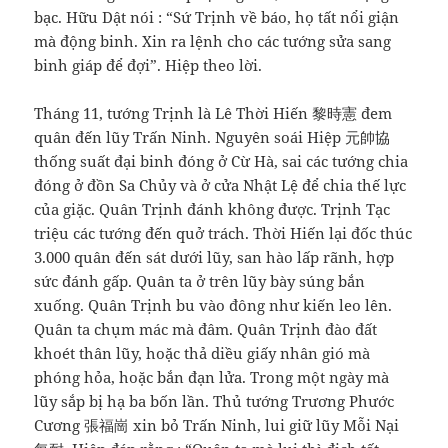
bạc. Hữu Dật nói : “Sứ Trịnh về báo, họ tất nổi giận
mà động binh. Xin ra lệnh cho các tướng sửa sang
binh giáp để đợi”. Hiệp theo lời.
Tháng 11, tướng Trịnh là Lê Thời Hiến 黎時憲 đem
quân đến lũy Trấn Ninh. Nguyên soái Hiệp 元帥協
thống suất đại binh đóng ở Cừ Hà, sai các tướng chia
đóng ở đồn Sa Chủy và ở cửa Nhật Lệ để chia thế lực
của giặc. Quân Trịnh đánh không được. Trịnh Tạc
triệu các tướng đến quở trách. Thời Hiến lại đốc thúc
3.000 quân đến sát dưới lũy, san hào lấp rãnh, hợp
sức đánh gấp. Quân ta ở trên lũy bày súng bắn
xuống. Quân Trịnh bu vào đông như kiến leo lên.
Quân ta chụm mác mà đâm. Quân Trịnh đào đất
khoét thân lũy, hoặc thả diều giấy nhân gió mà
phóng hỏa, hoặc bắn đạn lửa. Trong một ngày mà
lũy sắp bị hạ ba bốn lần. Thủ tướng Trương Phước
Cương 張福崗 xin bỏ Trấn Ninh, lui giữ lũy Mỗi Nại