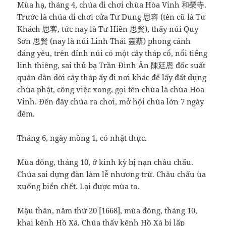
Mùa hạ, tháng 4, chúa đi chơi chùa Hòa Vinh 和榮寺.
Trước là chúa đi chơi cửa Tư Dung 思容 (tên cũ là Tư
Khách 思客, tức nay là Tư Hiền 思賢), thấy núi Quy
Sơn 思賢 (nay là núi Linh Thái 靈蔡) phong cảnh
đáng yêu, trên đỉnh núi có một cây tháp cổ, nổi tiếng
linh thiêng, sai thủ bạ Trần Đình Ân 陳廷恩 đốc suất
quân dân dời cây tháp ấy đi nơi khác để lấy đất dựng
chùa phật, công việc xong, gọi tên chùa là chùa Hòa
Vinh. Đến đây chúa ra chơi, mở hội chùa lớn 7 ngày
đêm.
Tháng 6, ngày mồng 1, có nhật thực.
Mùa đông, tháng 10, ở kinh kỳ bị nạn châu chấu.
Chúa sai dựng đàn làm lễ nhương trừ. Châu chấu ùa
xuống biển chết. Lại được mùa to.
Mậu thân, năm thứ 20 [1668], mùa đông, tháng 10,
khai kênh Hồ Xá. Chúa thấy kênh Hồ Xá bị lấp