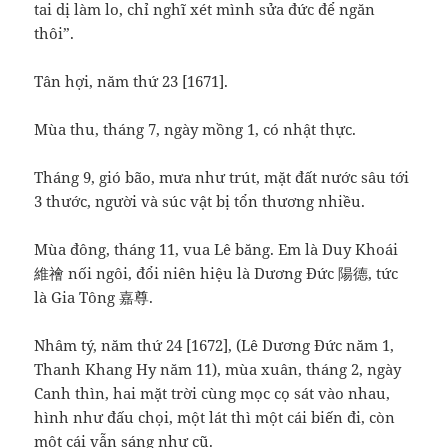
tai dị làm lo, chỉ nghĩ xét mình sửa đức để ngăn
thôi”.
Tân hợi, năm thứ 23 [1671].
Mùa thu, tháng 7, ngày mồng 1, có nhật thực.
Tháng 9, gió bão, mưa như trút, mặt đất nước sâu tới
3 thước, người và súc vật bị tổn thương nhiều.
Mùa đông, tháng 11, vua Lê băng. Em là Duy Khoái
維禬 nối ngôi, đổi niên hiệu là Dương Đức 陽德, tức
là Gia Tông 嘉尊.
Nhâm tý, năm thứ 24 [1672], (Lê Dương Đức năm 1,
Thanh Khang Hy năm 11), mùa xuân, tháng 2, ngày
Canh thìn, hai mặt trời cùng mọc cọ sát vào nhau,
hình như đấu chọi, một lát thì một cái biến đi, còn
một cái vẫn sáng như cũ.