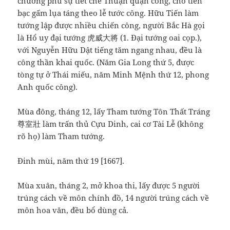
chưởng phủ sự tiết chế Thuận quận công, cho tiền
bạc gấm lụa táng theo lễ tước công. Hữu Tiến làm
tướng lập được nhiều chiến công, người Bắc Hà gọi
là Hổ uy đại tướng 虎威大將 (1. Đại tướng oai cọp.),
với Nguyễn Hữu Dật tiếng tăm ngang nhau, đều là
công thần khai quốc. (Năm Gia Long thứ 5, được
tòng tự ở Thái miếu, năm Minh Mệnh thứ 12, phong
Anh quốc công).
Mùa đông, tháng 12, lấy Tham tướng Tôn Thất Tráng
尊室壯 làm trấn thủ Cựu Dinh, cai cơ Tài Lễ (không
rõ họ) làm Tham tướng.
Đinh mùi, năm thứ 19 [1667].
Mùa xuân, tháng 2, mở khoa thi, lấy được 5 người
trúng cách về môn chính đồ, 14 người trúng cách về
môn hoa văn, đều bổ dùng cả.