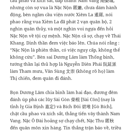
cầu phao và xích sắt, đắp thành Nam Vang 南榮城,
nhưng còn sợ vua là Nặc Nộn 匿嫩, chưa dám hành
động, bèn ngầm cầu viện nước Xiêm La 暹羅, nói
phao rằng vua Xiêm La đã phát 2 vạn quân bộ, 2
nghìn quân thủy, và một nghìn voi ngựa đến hỏi
Nặc Nộn về tội cự mệnh. Nặc Nộn cả sợ, chạy về Thái
Khang. Dinh thần đem việc báo lên. Chúa nói rằng :
“Nặc Nộn là phiên thần, có việc nguy cấp, không thể
không cứu”. Bèn sai Dương Lâm làm Thống binh,
tướng thần lại thủ hợp là Nguyễn Diên Phái 阮延派
làm Tham mưu, Văn Sùng 文崇 (không rõ họ) làm
Thị chiến, đem quân đi đánh.
Bọn Dương Lâm chia binh làm hai đạo, đương đêm
đánh úp phá các lũy Sài Gòn 柴棍 [Sài Côn] (nay là
tỉnh lỵ Gia Định 嘉定) và Bích Đôi 碧堆 [Gò Bích],
chặt cầu phao và xích sắt, thẳng tiến vây thành Nam
Vang. Nặc Ô Đài hoảng sợ chạy chết, Nặc Thu 匿秋
đến quân môn xin hàng. Tin thắng trận báo về, triều