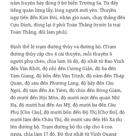
năm huyện bày đóng ở bờ biển Trường Sa. Từ đấy
tiếng quân lừng lẫy, lòng người mới yên. Thuyền
ngự tiến đến Kim Đôi, nhân gió nam, chạy thẳng đến
Cựu Dinh, đóng lại ở phủ Toàn Thắng (trước là trại
Toàn Thắng, đổi làm phủ).
Định thể lệ trạm đường thủy và đường bộ. (Trạm
đường thủy cấp cho 4 cái thuyền, mỗi thuyền 6
người phụ chèo, chia làm 16 độ, độ nhất từ Bao Vinh
đến Vân Khốt, độ nhì đến Cương Giản, độ ba đến
Tam Giang, độ bốn đến Vân Trình, độ năm đến Tháp
Quán, độ sáu đến Phương Lang, độ bảy đến Cầu
Ngói, độ tám đến An Tiêm, độ chín đến Đông Giám,
độ mười đến Hội Môn, độ mười một đến quán Nhĩ
Hạ, độ mười hai đến An Mỹ, độ mười ba đến Câu
Phụ [Cồn Câu], độ mười bốn đến Độ Thị [Chợ Đò], độ
mười lăm đến Châu Thị, độ mười sáu đến Hồ Xá thì
lên đường bộ. Trạm đường bộ thì cấp cho 4 con
ngựa, chia làm 17 độ. Độ thứ nhất từ Vinh Quang