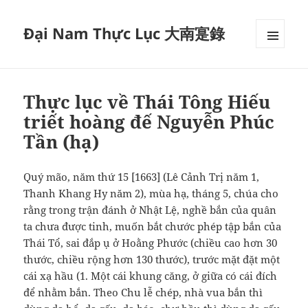
Đại Nam Thực Lục 大南寔錄
MENU
VÀ
CÁC
WIDGET
Thực lục về Thái Tông Hiếu
triết hoàng đế Nguyễn Phúc
Tần (hạ)
Quý mão, năm thứ 15 [1663] (Lê Cảnh Trị năm 1,
Thanh Khang Hy năm 2), mùa hạ, tháng 5, chúa cho
rằng trong trận đánh ở Nhật Lệ, nghề bắn của quân
ta chưa được tinh, muốn bắt chước phép tập bắn của
Thái Tổ, sai đắp ụ ở Hoằng Phước (chiều cao hơn 30
thước, chiều rộng hơn 130 thước), trước mặt đặt một
cái xạ hầu (1. Một cái khung căng, ở giữa có cái đích
để nhằm bắn. Theo Chu lễ chép, nhà vua bắn thì