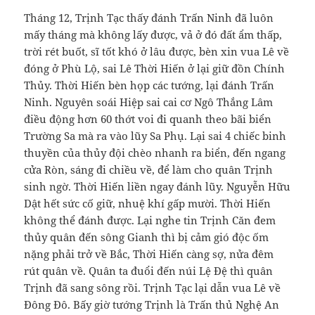
Tháng 12, Trịnh Tạc thấy đánh Trấn Ninh đã luôn
mấy tháng mà không lấy được, vả ở đó đất ẩm thấp,
trời rét buốt, sĩ tốt khó ở lâu được, bèn xin vua Lê về
đóng ở Phù Lộ, sai Lê Thời Hiến ở lại giữ đồn Chính
Thủy. Thời Hiến bèn họp các tướng, lại đánh Trấn
Ninh. Nguyên soái Hiệp sai cai cơ Ngô Thắng Lâm
điều động hơn 60 thớt voi đi quanh theo bãi biển
Trường Sa mà ra vào lũy Sa Phụ. Lại sai 4 chiếc binh
thuyền của thủy đội chèo nhanh ra biển, đến ngang
cửa Ròn, sáng đi chiều về, để làm cho quân Trịnh
sinh ngờ. Thời Hiến liền ngay đánh lũy. Nguyễn Hữu
Dật hết sức cố giữ, nhuệ khí gấp mười. Thời Hiến
không thể đánh được. Lại nghe tin Trịnh Căn đem
thủy quân đến sông Gianh thì bị cảm gió độc ốm
nặng phải trở về Bắc, Thời Hiến càng sợ, nửa đêm
rút quân về. Quân ta đuổi đến núi Lệ Đệ thì quân
Trịnh đã sang sông rồi. Trịnh Tạc lại dẫn vua Lê về
Đông Đô. Bấy giờ tướng Trịnh là Trấn thủ Nghệ An