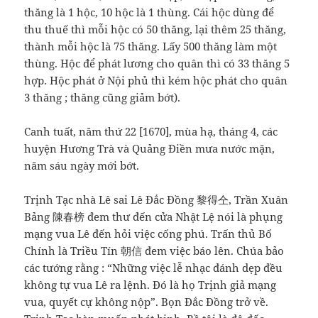
thăng là 1 hộc, 10 hộc là 1 thùng. Cái hộc dùng để
thu thuế thì mỗi hộc có 50 thăng, lại thêm 25 thăng,
thành mỗi hộc là 75 thăng. Lấy 500 thăng làm một
thùng. Hộc để phát lương cho quân thì có 33 thăng 5
hợp. Hộc phát ở Nội phủ thì kém hộc phát cho quân
3 thăng ; thăng cũng giảm bớt).
Canh tuất, năm thứ 22 [1670], mùa hạ, tháng 4, các
huyện Hương Trà và Quảng Điền mưa nước mặn,
năm sáu ngày mới bớt.
Trịnh Tạc nhà Lê sai Lê Đắc Đồng 黎得仝, Trần Xuân
Bảng 陳春榜 đem thư đến cửa Nhật Lệ nói là phụng
mạng vua Lê đến hỏi việc cống phú. Trấn thủ Bố
Chính là Triều Tín 朝信 đem việc báo lên. Chúa bảo
các tướng rằng : “Những việc lễ nhạc đánh dẹp đều
không tự vua Lê ra lệnh. Đó là họ Trịnh giả mạng
vua, quyết cự không nộp”. Bọn Đắc Đồng trở về.