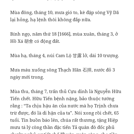
Mùa đông, tháng 10, mưa gió to, kè đập sông Vỹ Dã
lại hỏng, hạ lệnh thôi không đắp nữa.
Bính ngọ, năm thứ 18 [1666], mùa xuân, tháng 3, ở
Hồ Xá 胡舍 có động đất.
Mùa hạ, tháng 4, núi Cam Lộ 甘露 lở, dài 10 trượng.
Mưa máu xuống sông Thạch Hãn 石捍, nước đỏ 3
ngày mới trong.
Mùa thu, tháng 7, trấn thủ Cựu dinh là Nguyễn Hữu
Tiến chết. Hữu Tiến bệnh nặng, bảo thuộc tướng
rằng : “Ta chịu hậu ân của nước mà họ Trịnh chưa
trừ được, đó là di hận của ta”. Nói xong rồi chết, 65
tuổi. Tin buồn báo lên, chúa rất thương, tặng Hiệp
mưu tá lý công thần đặc tiến Tả quân đô đốc phủ