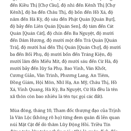
đến Kiều Thị [Chợ Cầu], độ nhì đến Kênh Thị [Chợ
Kênh], độ ba đến Châu Thị, độ bốn đến Hồ Xá, độ
năm đến Hà Kỳ, độ sáu đến Phật Quán [Quán Bụt],
độ bảy đến Liên Quán [Quán Sen], độ tám đến Cát
Quán [Quán Cát], độ chín đến Ba Nguyệt, độ mười
đến Dâm Hương, độ mười một đến Trà Quán [Quán
Trà], độ mười hai đến Thị Quán [Quán Chợ], độ mười
ba đến Bối Phụ, độ mười bốn đến Tráng Kiện, độ
mười lăm đến Miếu Mít, độ mười sáu đến Cừ Hà, độ
mười bảy đến lũy Sa Phụ. Bao Vinh, Vân Khốt,
Cương Giản, Vân Trình, Phương Lang, An Tiêm,
Đồng Giám, Hội Môn, Nhĩ Hạ, An Mỹ, Châu Thị, Hồ
Xá, Vinh Quang, Hà Kỳ, Ba Nguyệt, Cừ Hà đều là tên
xã thôn còn bao nhiêu là tên tục gọi các đất).
Mùa đông, tháng 10, Tham đốc thượng đạo của Trịnh
là Văn Lộc (không rõ họ) từng đem quân đi lẻn quan
núi Mật Cật để dò thăm Lũy Động Hồi. Triều Tín