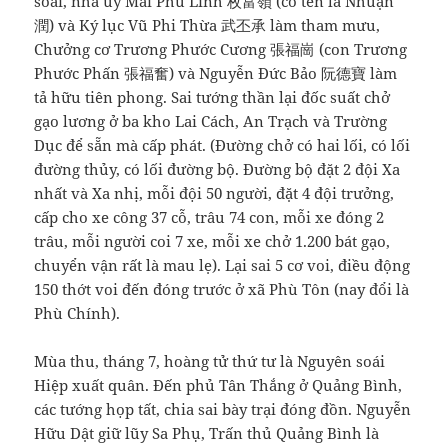
soái, nha úy Mai Phú Lĩnh 枚富嶺 (có tên là Nhuận
潤) và Ký lục Vũ Phi Thừa 武丕承 làm tham mưu,
Chưởng cơ Trương Phước Cương 張福崗 (con Trương
Phước Phấn 張福奮) và Nguyễn Đức Bảo 阮德寶 làm
tả hữu tiên phong. Sai tướng thần lại đốc suất chở
gạo lương ở ba kho Lai Cách, An Trạch và Trường
Dục để sẵn mà cấp phát. (Đường chở có hai lối, có lối
đường thủy, có lối đường bộ. Đường bộ đặt 2 đội Xa
nhất và Xa nhị, mỗi đội 50 người, đặt 4 đội trưởng,
cấp cho xe công 37 cỗ, trâu 74 con, mỗi xe đóng 2
trâu, mỗi người coi 7 xe, mỗi xe chở 1.200 bát gạo,
chuyển vận rất là mau lẹ). Lại sai 5 cơ voi, điều động
150 thớt voi đến đóng trước ở xã Phù Tôn (nay đổi là
Phù Chính).
Mùa thu, tháng 7, hoàng tử thứ tư là Nguyên soái
Hiệp xuất quân. Đến phủ Tân Thắng ở Quảng Bình,
các tướng họp tất, chia sai bày trại đóng đồn. Nguyễn
Hữu Dật giữ lũy Sa Phụ, Trấn thủ Quảng Bình là