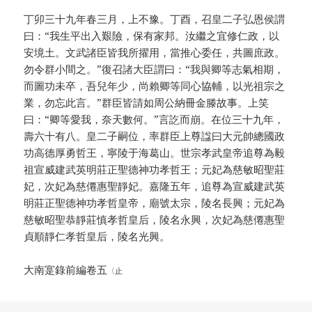
丁卯三十九年春三月，上不豫。丁酉，召皇二子弘恩侯謂
曰：“我生平出入艱險，保有家邦。汝繼之宜修仁政，以
安境土。文武諸臣皆我所擢用，當推心委任，共圖庶政。
勿令群小間之。”復召諸大臣謂曰：“我與卿等志氣相期，
而圖功未卒，吾兒年少，尚賴卿等同心協輔，以光祖宗之
業，勿忘此言。”群臣皆請如周公納冊金滕故事。上笑
曰：“卿等愛我，奈天數何。”言訖而崩。在位三十九年，
壽六十有八。皇二子嗣位，率群臣上尊諡曰大元帥總國政
功高德厚勇哲王，寧陵于海葛山。世宗孝武皇帝追尊為毅
祖宣威建武英明莊正聖德神功孝哲王；元妃為慈敏昭聖莊
妃，次妃為慈僊惠聖靜妃。嘉隆五年，追尊為宣威建武英
明莊正聖德神功孝哲皇帝，廟號太宗，陵名長興；元妃為
慈敏昭聖恭靜莊慎孝哲皇后，陵名永興，次妃為慈僊惠聖
貞順靜仁孝哲皇后，陵名光興。
大南寔錄前編卷五
〈止