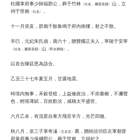
柱國掌府事少師福郡公，葬于竹林
山，立
〈社名，屬香茶縣〉
祠于世賴
。
〈社名〉
十一月癸亥，群鴉千餘集鳴于府內南樓，射之不散。
辛巳，元妃朱氏崩，壽六十，贈贊國正夫人，寧陵于安寧
山
。
〈社名，屬香茶縣〉
〈即永興陵〉
以首合陳廷恩為該合。
乙丑三十七年夏五月，甘露地震。
時境內無事，禾穀登稔，上益修政治，不崇臺榭，不邇聲
色，輕徭薄賦，百姓歡洽，咸稱太平盛世。
六月乙未，有流星自東方飛至辛方，光芒四徹。
秋八月，皇三子掌奇溱
薨，贈純信功臣左軍都督
〈又名玄〉
府掌府事少保綱郡公，葬于世賴，立祠祀之。