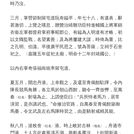
時乃沒。
三月，掌營節制留屯道阮有鎰卒，年七十八，有遺表，辭
甚激切，上覽之嘆息，贈贊治靖難功臣特進輔國上將軍錦
衣衞左軍都督府掌府事昭郡公。有鎰為人明達有才略，初
以文職監戰，名望素善；及為將屢建大謀，時倚為重，比
之孔明、伯溫。卒後廣平民思之，號為菩薩，立祠于石舍
祀之。〈嘉隆五年從祀太廟，明命十二年封靖國公。〉
以內右掌奇張福崗統率留屯道。
夏五月，開忠丹港。上幸觀之，及還至青偈館駐蹕，令內
隊長競馬角勝，各立馬於朝山西館，聽令一齊放轡，至萬
春
射場為止。上謂使臣曰：“兵所恃者馬力，居常
〈社名〉
演習，是亦講武也。”命修治官路，自萬春至青偈館築御
馬臺，令文武及左右馬隊時習之，由是騎射咸精其能。
秋八月，浚枚舍
港。時上畋於古林
，舟過市
〈社名〉
〈地名〉
門港，土人言此處風濤不測，商船多覆沒。上欲開新港，