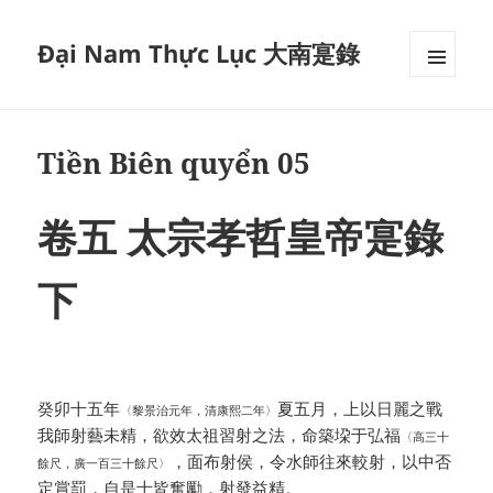
Đại Nam Thực Lục 大南寔錄
MENU
VÀ
CÁC
WIDGET
Tiền Biên quyển 05
卷五 太宗孝哲皇帝寔錄
下
癸卯十五年
夏五月，上以日麗之戰
〈黎景治元年，清康熙二年〉
我師射藝未精，欲效太祖習射之法，命築垜于弘福
〈高三十
，面布射侯，令水師往來較射，以中否
餘尺，廣一百三十餘尺〉
定賞罰，自是士皆奮勵，射發益精。