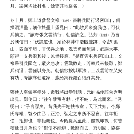
月、渠河均社村名，餘皆其地俗名。〉
冬十月，鄭上道參督文祿
嘗將兵間行過密𦛋山，伺
〈缺姓〉
探洞洄壘，朝信於壘上望見曰：“此敵兵來窺我也，可伏
兵擒之。”該奇張文雲請行，朝信許之。弘芳
乃言
〈缺姓〉
於朝信曰：“伏詭道也，須於林莽中潛匿聲跡，今密𦛋孤
山，四面平坦，非伏兵之地，況雲勇而無謀，必誤大事。
願得一支兵潛其後，以備接應。”是夜雲屯兵密𦛋山上，文
祿果引兵圍之，縱火急攻；雲戰敗走，芳率兵來接戰，鄭
兵稍退，雲僅以身免。朝信欲按以軍法，上以雲前在乂安
有功，降該隊勒還家，歲給寓祿錢百緡終其身。
鄭使人至鎮寧壘外，邀我將出壘對話，元帥協使該合秀明
出見。鄭使曰：“往年黎帝有勅，拒不納，為此而來。”秀
明曰：“子言謬矣。昔我先王翊扶帝室，天下共知。今鄭
氏專權，號令由己，正治、弘定之事所不忍言。往年拒
使，拒鄭也，非拒黎也。今既提兵至此，能戰即戰，何苦
稽延日月為也？”鄭使不能辯，致辭而去。秀明回，協嘉