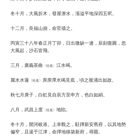
冬十月，大風折木，發屋潦水，漲溢平地深四五呎。
十二月，良福山崩，命官禱之。
丙寅三十八年春正月丁卯，日出微缺一邊，辰刻復圓，忽
大風起，沙石皆飛。
三月，廣義茶曲
江水竭。
〈社名〉
麗水水蓮
庾庾潭水竭見底，頃之復涌出如故。
〈社名〉
秋七月庚子，白虹見自辰方至申方，色白如絹。
八月，武昌上度
地陷。
〈社名〉
冬十月，開河岐港。上幸觀之，駐蹕新安舊府，以其地勢
偏窄，且逼于江津，命擇地移築新府，尋罷。