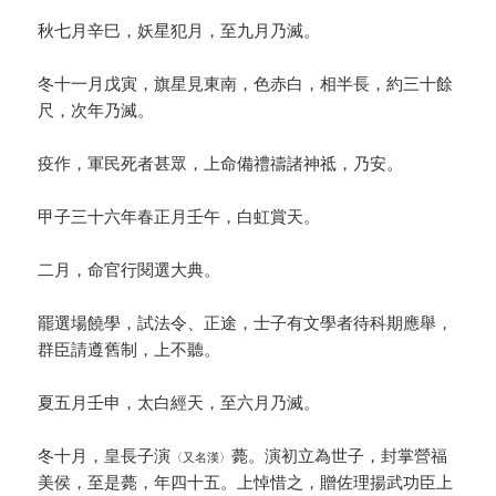
秋七月辛巳，妖星犯月，至九月乃滅。
冬十一月戊寅，旗星見東南，色赤白，相半長，約三十餘
尺，次年乃滅。
疫作，軍民死者甚眾，上命備禮禱諸神祗，乃安。
甲子三十六年春正月壬午，白虹賞天。
二月，命官行閱選大典。
罷選場饒學，試法令、正途，士子有文學者待科期應舉，
群臣請遵舊制，上不聽。
夏五月壬申，太白經天，至六月乃滅。
冬十月，皇長子演
薨。演初立為世子，封掌營福
〈又名漢〉
美侯，至是薨，年四十五。上悼惜之，贈佐理揚武功臣上