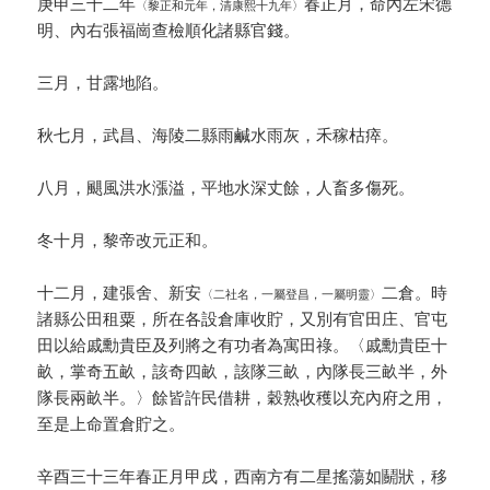
庚申三十二年
春正月，命內左宋德
〈黎正和元年，清康熙十九年〉
明、內右張福崗查檢順化諸縣官錢。
三月，甘露地陷。
秋七月，武昌、海陵二縣雨鹹水雨灰，禾稼枯瘁。
八月，颶風洪水漲溢，平地水深丈餘，人畜多傷死。
冬十月，黎帝改元正和。
十二月，建張舍、新安
二倉。時
〈二社名，一屬登昌，一屬明靈〉
諸縣公田租粟，所在各設倉庫收貯，又別有官田庄、官屯
田以給戚勳貴臣及列將之有功者為寓田祿。〈戚勳貴臣十
畝，掌奇五畝，該奇四畝，該隊三畝，內隊長三畝半，外
隊長兩畝半。〉餘皆許民借耕，穀熟收穫以充內府之用，
至是上命置倉貯之。
辛酉三十三年春正月甲戌，西南方有二星搖蕩如鬬狀，移