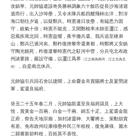
攻鎮寧。元帥協遣該奇吳勝林調象六十餘匹從長沙海渚迴
遶而行，出入沙埠壘，又令水隊兵船四艘飛棹出洋，對洊
海口朝往夕返，以疑鄭兵。時憲連日攻壘，有鎰悉力固
守，銳氣十倍；時憲不能克，又聞鄭根率水師至𤅷江，感
惡風疾篤北回，時憲益懼，夜半撤兵還。我兵追至棣弟
山，鄭兵已過河矣。鄭柞復挾黎帝還東都，時鄭將乂安鎮
守陶光饒死，柞復遣黎時憲代之駐河中營，分兵屯北布政
州諸要路，嚴設守備，以𤅷江爲界
〈江之南為南河，江之北為北
，自是南北休兵。
河〉
元帥協引兵回石舍以捷聞，上命齎金帛賞賜將士及宴勞諸
軍，駕還良福府。
癸丑二十五年春二月，元帥協凱還至良福府謁見，上大
悅，賞黃金一百兩、白金一千兩、錦五十疋。上駕還金龍
正府，祭告天地宗廟，加封諸靈神、大饗將士、策勳頒賞
有差。免布政州竝康祿壘外民三年租稅，復免康祿、麗水
二縣嘗新節料稅，百姓莫不喜悅。