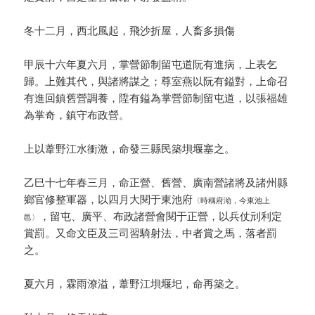
冬十二月，西北風起，飛沙折屋，人畜多損傷
甲辰十六年夏六月，掌營節制留屯道阮有進病，上表乞
歸。上難其代，與諸將謀之；尊室燕以阮有鎰對，上命召
有進回鎮舊營調養，陞有鎰為掌營節制留屯道，以張福雄
為掌奇，鎮守布政營。
上以葦野江水衝激，命發三縣民築垻堰塞之。
乙巳十七年春三月，命正營、舊營、廣南營諸將及諸州縣
鄉官修整軍器，以四月大閱于東池府
〈時稱府泑，今東池上
，留屯、廣平、布政諸營會閱于正營，以兵仗刓利定
邑〉
賞罰。又命文臣及三司習騎射法，中者賞之馬，落者罰
之。
夏六月，霖雨潦溢，葦野江垻堰圯，命再築之。