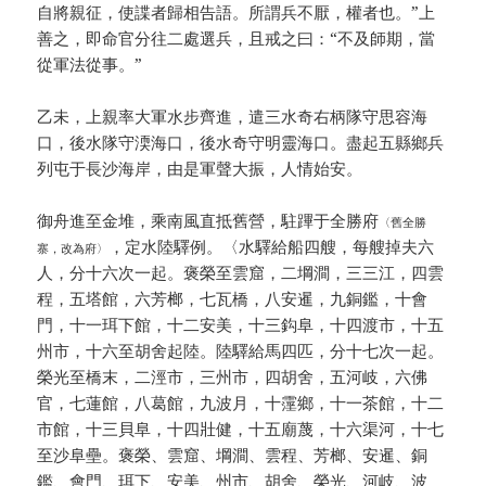
自將親征，使諜者歸相告語。所謂兵不厭，權者也。”上
善之，即命官分往二處選兵，且戒之曰：“不及師期，當
從軍法從事。”
乙未，上親率大軍水步齊進，遣三水奇右柄隊守思容海
口，後水隊守渜海口，後水奇守明靈海口。盡起五縣鄉兵
列屯于長沙海岸，由是軍聲大振，人情始安。
御舟進至金堆，乘南風直抵舊營，駐蹕于全勝府
〈舊全勝
，定水陸驛例。〈水驛給船四艘，每艘掉夫六
寨，改為府〉
人，分十六次一起。褒榮至雲窟，二堈澗，三三江，四雲
程，五塔館，六芳榔，七瓦橋，八安暹，九銅鑑，十會
門，十一珥下館，十二安美，十三鈎阜，十四渡市，十五
州市，十六至胡舍起陸。陸驛給馬四匹，分十七次一起。
榮光至橋末，二涇市，三州市，四胡舍，五河岐，六佛
官，七蓮館，八葛館，九波月，十霪鄉，十一茶館，十二
市館，十三貝阜，十四壯健，十五廟蔑，十六渠河，十七
至沙阜壘。褒榮、雲窟、堈澗、雲程、芳榔、安暹、銅
鑑、會門、珥下、安美、州市、胡舍、榮光、河岐、波