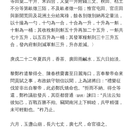
等田粟二十升、米四合，又粟一升附錢三文。秋田、枯土
不分等第畝徵三陌，不及畝者徵一陌；惟官屯田、官庄田
與新開荒田及花洲土分給寓祿，餘各別徵別納再定量法，
以十撮為一勺，十勺為一合，十合為一升，十升為一斛，
十斛為一桶；其收稅斛則斛五十升再加二十五升，一斛共
七十五升，以五百升為一桶；其發軍糧斛則三十三升五
合，發內府斛則減軍斛三升，升亦差減。〉
庚戌二十二年夏四月，香茶、廣田雨鹹水，五六日始淡。
黎鄭柞遣黎得仝、陳春榜齎書至日麗海口，言奉黎帝命來
問貢賦之事，布政鎮守朝信以聞，上為諸將曰：“禮樂征
伐皆非出自黎帝，此必鄭氏矯命也。”拒而不納。得仝等
還，鄭柞議欲發兵，其臣都督通
諫曰：“兵法云知
〈缺姓〉
彼知己，百戰百勝不殆。竊聞南河上下輯睦，兵甲精彊，
未可輕動也。”柞乃止。
六月，玉盞山崩，長六七丈，廣七尺，命官禱之。