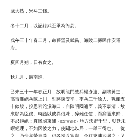
歲大熟，米斗三錢。
冬十二月，以記錄武丕承為衙尉。
戊午三十年春二月，命舊營及武昌、海陵二縣民作安暹
府。
夏四月朔，日有食之。
秋九月，廣南蝗。
己未三十一年春正月，故明龍門總兵楊彥迪、副將黃進，
高雷廉總兵陳上川、副將陳安平，率兵三千餘人、戰船五
十餘艘，投思容沱㶞海口，自陳明國逋臣，義不事清，故
來願為臣僕。時議以彼異俗殊，猝難任使，而窮逼來歸，
不忍拒絕；真臘國東浦
地方沃野千里，朝廷未
〈嘉定古別名〉
暇經理，不如因彼之力，使闢地以居，一舉三得也。上從
之，乃命宴勞嘉獎，仍各授以官職，令往東浦地居之；又