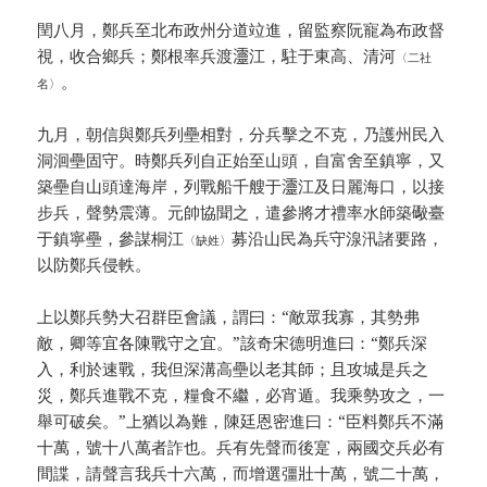
閏八月，鄭兵至北布政州分道竝進，留監察阮寵為布政督
視，收合鄉兵；鄭根率兵渡𤅷江，駐于東高、清河
〈二社
。
名〉
九月，朝信與鄭兵列壘相對，分兵擊之不克，乃護州民入
洞洄壘固守。時鄭兵列自正始至山頭，自富舍至鎮寧，又
築壘自山頭達海岸，列戰船千艘于𤅷江及日麗海口，以接
步兵，聲勢震薄。元帥協聞之，遣參將才禮率水師築礮臺
于鎮寧壘，參謀桐江
募沿山民為兵守湶汛諸要路，
〈缺姓〉
以防鄭兵侵軼。
上以鄭兵勢大召群臣會議，謂曰：“敵眾我寡，其勢弗
敵，卿等宜各陳戰守之宜。”該奇宋德明進曰：“鄭兵深
入，利於速戰，我但深溝高壘以老其師；且攻城是兵之
災，鄭兵進戰不克，糧食不繼，必宵遁。我乘勢攻之，一
舉可破矣。”上猶以為難，陳廷恩密進曰：“臣料鄭兵不滿
十萬，號十八萬者詐也。兵有先聲而後寔，兩國交兵必有
間諜，請聲言我兵十六萬，而增選彊壯十萬，號二十萬，