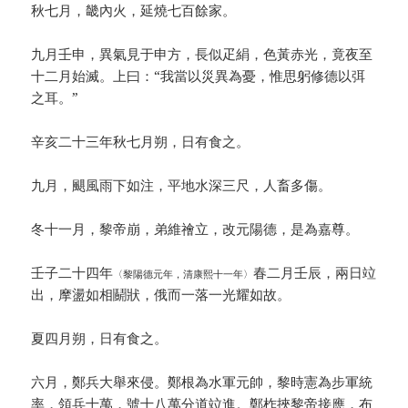
秋七月，畿內火，延燒七百餘家。
九月壬申，異氣見于申方，長似疋絹，色黃赤光，竟夜至
十二月始滅。上曰：“我當以災異為憂，惟思躬修德以弭
之耳。”
辛亥二十三年秋七月朔，日有食之。
九月，颶風雨下如注，平地水深三尺，人畜多傷。
冬十一月，黎帝崩，弟維禬立，改元陽德，是為嘉尊。
壬子二十四年
春二月壬辰，兩日竝
〈黎陽德元年，清康熙十一年〉
出，摩盪如相鬬狀，俄而一落一光耀如故。
夏四月朔，日有食之。
六月，鄭兵大舉來侵。鄭根為水軍元帥，黎時憲為步軍統
率，領兵十萬，號十八萬分道竝進。鄭柞挾黎帝接應，布