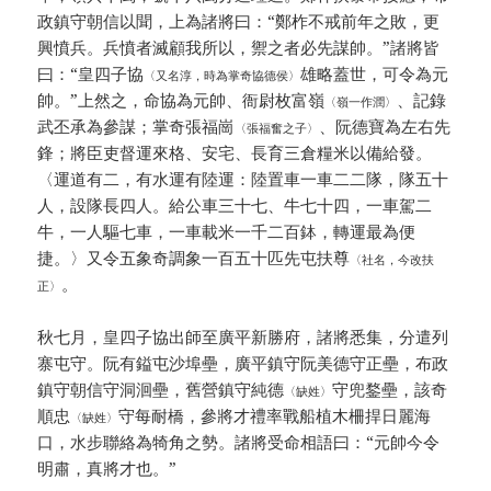
政鎮守朝信以聞，上為諸將曰：“鄭柞不戒前年之敗，更
興憤兵。兵憤者滅顧我所以，禦之者必先謀帥。”諸將皆
曰：“皇四子協
雄略蓋世，可令為元
〈又名淳，時為掌奇協德侯〉
帥。”上然之，命協為元帥、衙尉枚富嶺
、記錄
〈嶺一作潤〉
武丕承為參謀；掌奇張福崗
、阮德寶為左右先
〈張福奮之子〉
鋒；將臣吏督運來格、安宅、長育三倉糧米以備給發。
〈運道有二，有水運有陸運：陸置車一車二二隊，隊五十
人，設隊長四人。給公車三十七、牛七十四，一車駕二
牛，一人驅七車，一車載米一千二百鉢，轉運最為便
捷。〉又令五象奇調象一百五十匹先屯扶尊
〈社名，今改扶
。
正〉
秋七月，皇四子協出師至廣平新勝府，諸將悉集，分遣列
寨屯守。阮有鎰屯沙埠壘，廣平鎮守阮美德守正壘，布政
鎮守朝信守洞洄壘，舊營鎮守純德
守兜鍪壘，該奇
〈缺姓〉
順忠
守每耐橋，參將才禮率戰船植木柵捍日麗海
〈缺姓〉
口，水步聯絡為犄角之勢。諸將受命相語曰：“元帥今令
明肅，真將才也。”