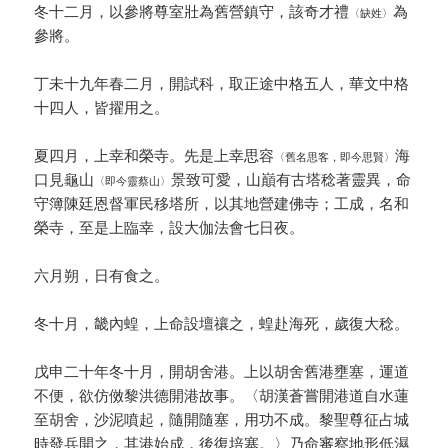
冬十二月，以參將尊室壯為舊營鎮守，該奇才禮
為
〈缺姓〉
參將。
丁未十九年春二月，開試科，取正途中格五人，華文中格
十四人，皆擢用之。
夏四月，上幸和榮寺。先是上幸思容
海
〈舊名思客，即今思賢〉
口見龜山
景致可愛，山巔有古塔稔著靈異，命
〈即今靈蔡山〉
守簿陳廷恩督軍民移塔所，以其地營建佛寺；工成，名和
榮寺，至是上臨幸，設大伽法會七日夜。
六月朔，日有食之。
冬十月，畿內蝗，上命設壇禳之，蝗赴海死，歲復大稔。
戊申二十年冬十月，開胡舍港。上以胡舍舊港壅塞，運道
不便，欲仿傚黎洪德開港故事。〈胡漢蒼嘗開港道自水蓮
至胡舍，沙泥噴起，隨開隨塞，用功不成。黎聖尊征占城
時發兵開之，其港始成，後復培塞。〉乃命審察地形低濕