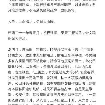
之處畫圖以進，上親督諸軍及三縣民開浚，以通舟船；數
月培沙復塞，令沿港民隨勢疏導，歲以為常。
大旱，上命禱之，旬日大雨降。
己酉二十一年春正月，初行延寧、泰康二府閱選，命文職
胡光大往焉。
夏四月，度民田、定租稅。時記錄武丕承上言：“臣聞兵
財國之大，政府庫充則財用足，財用足則兵甲彊。今民間
多有占耕漏田而不納稅者，請命官包度寔耕田土，為公田
徵收稅例，以資國用；是謂農出穀以養兵，兵出力以衛
農，古之制也。”上善之，命文臣胡光大等分行包度各縣
社民寔耕田土定為三等，及秋田、枯土各項徵納租粟有
差。公田許民分耕納租，如有墾闢林麓耕作成田者，聽徵
為本幅私田連耕別納，社民不得妄相占奪，自是民息爭
端，各安生業。其後墾田多復設農吏司監徵其租。〈一等
田畝徵粟四十升、米八合；二等田粟三十升、米六合；三