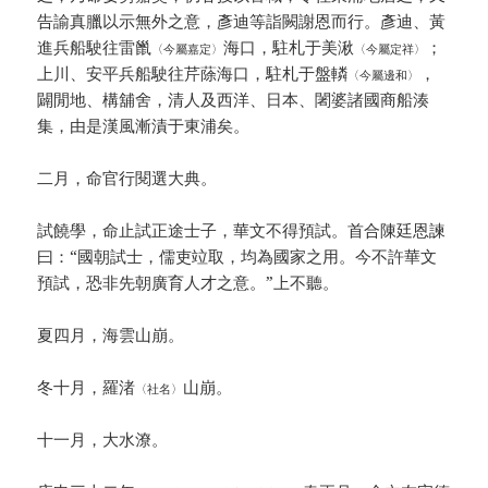
告諭真臘以示無外之意，彥迪等詣闕謝恩而行。彥迪、黃
進兵船駛往雷巤
海口，駐札于美湫
；
〈今屬嘉定〉
〈今屬定祥〉
上川、安平兵船駛往芹蒢海口，駐札于盤轔
，
〈今屬邊和〉
闢閒地、構舖舍，清人及西洋、日本、闍婆諸國商船湊
集，由是漢風漸漬于東浦矣。
二月，命官行閱選大典。
試饒學，命止試正途士子，華文不得預試。首合陳廷恩諫
曰：“國朝試士，儒吏竝取，均為國家之用。今不許華文
預試，恐非先朝廣育人才之意。”上不聽。
夏四月，海雲山崩。
冬十月，羅渚
山崩。
〈社名〉
十一月，大水潦。