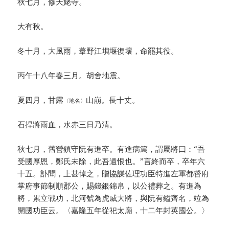
秋七月，修天姥寺。
大有秋。
冬十月，大風雨，葦野江垻堰復壞，命罷其役。
丙午十八年春三月。胡舍地震。
夏四月，甘露
山崩。長十丈。
〈地名〉
石捍將雨血，水赤三日乃清。
秋七月，舊營鎮守阮有進卒。有進病篤，謂屬將曰：“吾
受國厚恩，鄭氏未除，此吾遺恨也。”言終而卒，卒年六
十五。訃聞，上甚悼之，贈協謀佐理功臣特進左軍都督府
掌府事節制順郡公，賜錢銀錦帛，以公禮葬之。有進為
將，累立戰功，北河號為虎威大將，與阮有鎰齊名，竝為
開國功臣云。〈嘉隆五年從祀太廟，十二年封英國公。〉