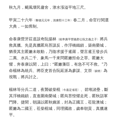
秋九月，颶風壞民廬舍，潦水漲溢平地三尺。
甲寅二十六年
春二月，命官行閱選
〈黎德元元年，清康熙十三年〉
大典，一如舊制。
命泰康營牙莊道該奇阮揚林
將兵
〈統率廣平營義郡公阮文義之子〉
救真臘。先是真臘匿烏苔謀反，作浮橋鐵鎖，築南榮城，
猶畏其主匿嫩未敢動，乃陰求援于暹羅，聲言暹王發步兵
二萬、水兵二千、象馬一千來問匿嫩拒命之罪。匿嫩大
懼，奔泰康以聞，上曰：“匿嫩藩臣，有急不可不救。”乃
命楊林為統兵、將臣吏首合阮延派為參謀、文崇
為
〈缺姓〉
視戰，將兵討之。
楊林等分兵二道，夜襲破柴棍
、碧堆諸壘，斷
〈今嘉定省莅〉
其浮橋鐵鎖，直進圍南榮城；匿烏苔惶懼走死，匿秋詣軍
門降。捷聞，朝議以匿秋嫡派，封為正國王，莅龍澳城；
匿嫩為二國王，莅柴棍城，同理國政，歲奉朝貢，真臘遂
平。