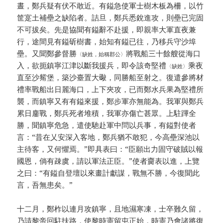
晝，鄭兵疑有伏不敢近。有鎰急使軍士樹木板為柵，以竹
筐寔土補壘之缺陷者。詰旦，鄭兵悉銳進攻，則壘已完固
不可拔矣。先是協聞有鎰辭不赴援，即親率大軍直夜兼
行，途間見有鎰斫樹書，始知有鎰已往，乃移兵守沙埠
壘。又聞鄭參督勝
將戰船三十餘艘從海口
〈缺姓，始稱郡公〉
入，欲扼鎮寧江津以斷我援兵，即令該奇堅禮
乘夜
〈缺姓〉
直至沙觜堡，築沙臺置大礮，同勝船至射之。復遣參將材
禮率戰船出日麗海口，上下夾攻，已而鄭水兵果為堅禮所
襲，而鎮寧又有有鎰來援，鄭步軍亦無能為。我軍與鄭兵
累日鏖戰，鄭兵死者堆積，我軍亦傷亡甚眾。上駐蹕全
勝，聞鎮寧危急，遣使馳赴軍中問以兵事，有鎰對使者
言：“昔在乂安深入客地，鄭兵猶不敢犯，今高壘深池以
主待客，又何懼焉。”即具表曰：“臣願出力固守破賊以報
國恩，倘有疎虞，請以軍法正臣。”使者齎表以進，上覽
之曰：“有鎰自登壇以來畫計獻謀，戰無不勝，今復聞此
言，吾無患矣。”
十二月，鄭柞以連月攻鎮寧，且地濕寒凍，士卒難久留，
乃請黎帝回駐扶路，使黎時憲留屯正始，時憲乃會諸將復