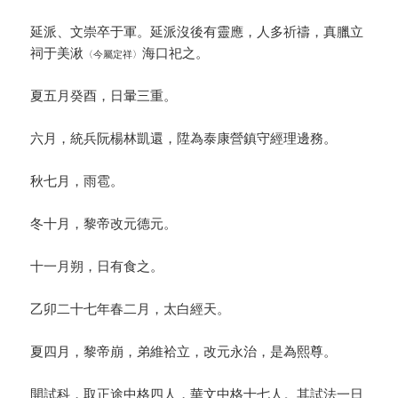
延派、文崇卒于軍。延派沒後有靈應，人多祈禱，真臘立
祠于美湫
海口祀之。
〈今屬定祥〉
夏五月癸酉，日暈三重。
六月，統兵阮楊林凱還，陞為泰康營鎮守經理邊務。
秋七月，雨雹。
冬十月，黎帝改元德元。
十一月朔，日有食之。
乙卯二十七年春二月，太白經天。
夏四月，黎帝崩，弟維袷立，改元永治，是為熙尊。
開試科，取正途中格四人，華文中格十七人。其試法一日