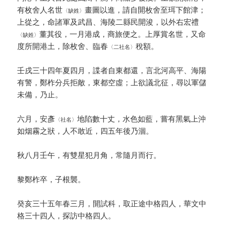
有枚舍人名世
畫圖以進，請自開枚舍至珥下館津；
〈缺姓〉
上從之，命諸軍及武昌、海陵二縣民開浚，以外右宏禮
董其役，一月港成，商旅便之。上厚賞名世，又命
〈缺姓〉
度所開港土，除枚舍、臨春
稅額。
〈二社名〉
壬戌三十四年夏四月，諜者自東都還，言北河高平、海陽
有警，鄭柞分兵拒敵，東都空虛；上欲議北征，尋以軍儲
未備，乃止。
六月，安彥
地陷數十丈，水色如藍，嘗有黑氣上沖
〈社名〉
如烟霧之狀，人不敢近，四五年後乃涸。
秋八月壬午，有雙星犯月角，常隨月而行。
黎鄭柞卒，子根襲。
癸亥三十五年春三月，開試科，取正途中格四人，華文中
格三十四人，探訪中格四人。