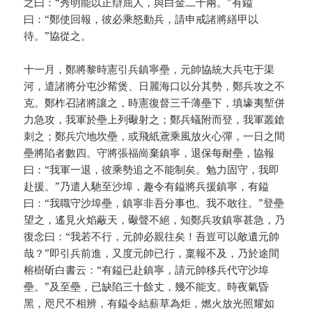
之曰：“秀明能以正辯屈人，與白金二十兩。”有鎰
曰：“鄭使回報，彼必乘怒動兵，請申戒諸將繕甲以
待。”協從之。
十一月，鄭將黎時憲引兵鎮寧壘，元帥協統大兵屯于渠
河，遣諸將分屯沙觜煲、日麗海口以分其勢，鄭兵攻之不
克。鄭柞召諸將讓之，時憲復督三千薄壘下，填壕夷塹併
力急攻，我軍於壘上列礮射之；鄭兵蟻附而登，我軍叢鎗
刺之；鄭兵穴地坎壘，或飛紙鳶乘風放火心彈，一日之間
壘將陷者數四。守將張福崗棄鎮寧，退保每耐壘，協報
曰：“我軍一退，彼乘勢追之不能制矣。勉力固守，我即
赴援。”乃遣人馳至沙埠，趣令有鎰將兵援鎮寧，有鎰
曰：“我職守沙埠壘，鎮寧非吾分事也。我不敢往。”登壘
望之，遙見火焰蔽天，礮聲不絕，知鄭兵攻鎮寧甚急，乃
復念曰：“我若不行，元帥必親往矣！吾豈可以敵遺元帥
哉？”即引兵前進，又度元帥已行，稟報不及，乃於途間
榕樹斫白書云：“有鎰已赴鎮寧，請元帥移兵代守沙埠
壘。”及至壘，已缺陷三十餘丈，幾不能支。時夜氣昏
黑，咫尺不相辨，有鎰令結薪草為炬，燃火放光照耀如