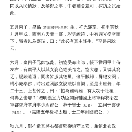
問以兵民情狀，及黎鄭之事，中者補舍差司，探訪之試始
此。
五月丙子，皇孫
生，祥光滿室。初甲寅秋
〈即顯宗孝明皇帝〉
九月甲戌，西南方天開一竅，彩雲繚繞，中有圓光從空而
下，識者以為嘉瑞，曰：“此必有真主降生。”至是果騐
云。
六月，皇四子元帥協薨。初協受命出師，帳下嘗用甲士侍
左右，有廣平人以其女姿色絕美進之。協大怒，又憐其窮
乏，賜錢遣還，聞者皆服其德量。迨平賊歸，屏絕女謁，
構小庵奉佛，時出遊焉談玄說法以自樂，至是出痘薨，年
二十三。上甚悼之，曰：“協為國靖難，有大功于社稷，
何壽之嗇耶？”贈明義宣力功臣開府輔國上將軍錦衣衛左
軍都督府掌府事少尉郡公，葬于賢士
，立祠于雲梯
〈社名〉
。〈嘉隆五年從祀太廟，士二年封國威公。〉
〈社名〉
秋九月，鄭柞遣其將右都督鄭柳鎮守乂安，兼鎮北布政