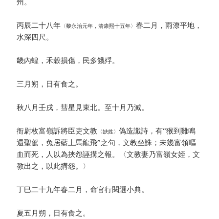
州。
丙辰二十八年
春二月，雨潦平地，
〈黎永治元年，清康熙十五年〉
水深四尺。
畿內蝗，禾穀損傷，民多餓殍。
三月朔，日有食之。
秋八月壬戌，彗星見東北。至十月乃滅。
衙尉枚富嶺訴將臣吏文教
偽造讖詩，有“猴到雞鳴
〈缺姓〉
還聖駕，兔居藍上馬龍飛”之句，文教坐誅；未幾富領嘔
血而死，人以為挾怨誣搆之報。〈文教妻乃富嶺女姪，文
教出之，以此搆怨。〉
丁巳二十九年春二月，命官行閱選小典。
夏五月朔，日有食之。