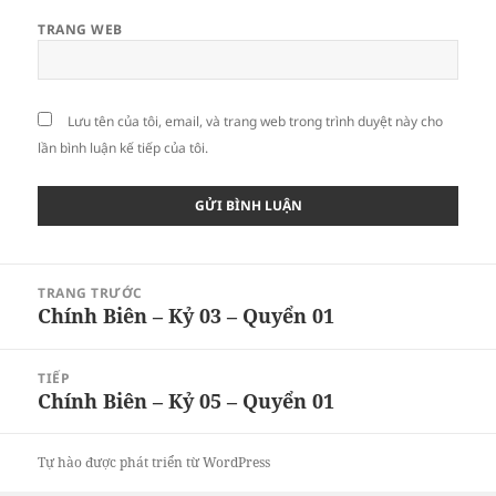
TRANG WEB
Lưu tên của tôi, email, và trang web trong trình duyệt này cho
lần bình luận kế tiếp của tôi.
Điều
TRANG TRƯỚC
hướng
Chính Biên – Kỷ 03 – Quyển 01
Bài
bài
viết
viết
trước:
TIẾP
Chính Biên – Kỷ 05 – Quyển 01
Bài
tiếp
theo:
Tự hào được phát triển từ WordPress