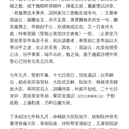
穡之艱。或于幾暇即席聯吟，揮毫立就，屢蒙獎以詩章。
〈有服膺息木乘舟，訓與家兒三善勵良箴等句。〉又嘗奉
面諭云：賜爾金玉，亦不足貴，著獎爾無忝所生一句，爾
其服膺之。帝銘刻于心，欣感無或忘也。又一日進侍大
庭，特奉恩賜《聖製止善堂詩文會集》一部。〈止善堂乃
憲祖章皇帝為皇子辰，初出讀書者，奉聖祖仁皇帝諭以大
學治平之道，在止於至善，因名。〉面諭云：此皇祖授受
心法，治平事業，端不出此，勉之哉。蓋于趨庭詩禮中而
聖心已預有元良之託焉。
七年九月，聖躬不豫。十七日癸巳，預批遺詔，以帝嗣
位，顧命良臣張登桂、大臣武文解、阮知方、林維浹充輔
政大臣。再同宣召入，訓囑停當，外庭不知也。二十七日
癸卯，憲祖章皇帝崩，羣臣宣遺詔
于勤
〈詔文已奉載第三紀〉
政殿，上箋勸進，乃即位繼大統。
丁未紹治七年秋九月，命輔政大臣阮知方、統制阮仲併充
董理喪儀大臣，掌衛阮俊、侍郎尊室瀞副之，又著部院諸