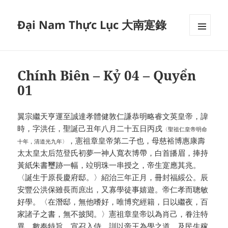
Đại Nam Thực Lục 大南寔錄
MENU
VÀ
CÁC
WIDGET
Chính Biên – Kỷ 04 – Quyển
01
翼宗繼天亨運至誠達孝體健敦仁謙恭明略睿文英皇帝，諱
時，字洪任，聖誕己丑年八月二十五日丙戌
〈聖祖仁皇帝明命
，憲祖章皇帝第二子也，母慈裕博惠康壽
十年，清道光九年〉
太太皇太后范登氏初夢一神人寬衣博帶，白首皤眉，捧持
黃紙朱書璽跡一幅，竝明珠一串授之，帝生寔應其兆。
〈誕生于原長慶府邸。〉紹治三年正月，冊封福綏公。辰
安豐公洪保雖長而庶出，又寡學徒事嬉遊。帝仁孝而聰敏
好學。〈在潛邸，無他嗜好，唯博究經籍，日以繼夜，百
家諸子之書，無不披閱。〉憲祖章皇帝以為肖己，眷注特
異，數奉特旨，宣召入侍，訓以帝王為學之道，及民生稼