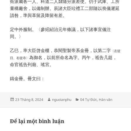
衙派屬各一人、科道二人隸隨分派差使。仍于武庫、工所
量構廠舍，以備制辦。辰諸大臣竝禮工二部隨以喪儀遲延
請咎，準與革留及降留有差。
定中外服制。〈參炤紹治元年條議，以下諸事宜儀注
同。〉
乙巳，率大臣啓金櫃，恭閱聖製帝系金冊，以第二字
〈左從
為御名，以前所命名為字。丙午，祗告几筵，
日、右從寺〉
命官祗告列廟、瑤宮。
鑄金冊。冊文曰：
Đăng
Tác
Danh
23 Tháng 8, 2024
nguoianphu
04 Tự Đức
,
Hán văn
vào
giả
mục
ngày
Để lại một bình luận