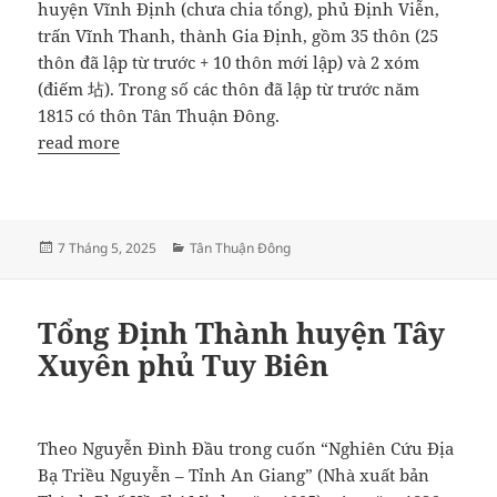
huyện Vĩnh Định (chưa chia tổng), phủ Định Viễn,
trấn Vĩnh Thanh, thành Gia Định, gồm 35 thôn (25
thôn đã lập từ trước + 10 thôn mới lập) và 2 xóm
(điếm 坫). Trong số các thôn đã lập từ trước năm
1815 có thôn Tân Thuận Đông.
read more
Đăng
Danh
7 Tháng 5, 2025
Tân Thuận Đông
vào
mục
ngày
Tổng Định Thành huyện Tây
Xuyên phủ Tuy Biên
Theo Nguyễn Đình Đầu trong cuốn “Nghiên Cứu Địa
Bạ Triều Nguyễn – Tỉnh An Giang” (Nhà xuất bản