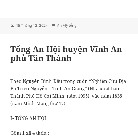
Đăng
Danh
15 Tháng 12, 2024
An Mỹ tổng
vào
mục
ngày
Tổng An Hội huyện Vĩnh An
phủ Tân Thành
Theo Nguyễn Đình Đầu trong cuốn “Nghiên Cứu Địa
Bạ Triều Nguyễn – Tỉnh An Giang” (Nhà xuất bản
Thành Phố Hồ Chí Minh, năm 1995), vào năm 1836
(năm Minh Mạng thứ 17).
I- TỔNG AN HỘI
Gồm 1 xã 4 thôn :