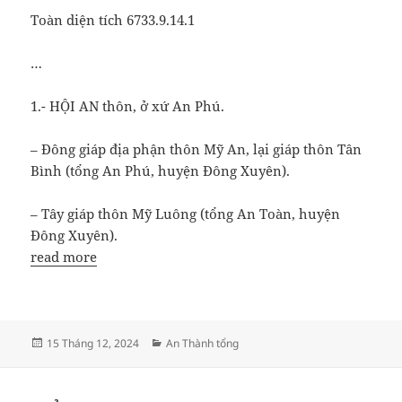
Toàn diện tích 6733.9.14.1
…
1.- HỘI AN thôn, ở xứ An Phú.
– Đông giáp địa phận thôn Mỹ An, lại giáp thôn Tân
Bình (tổng An Phú, huyện Đông Xuyên).
– Tây giáp thôn Mỹ Luông (tổng An Toàn, huyện
Đông Xuyên).
read more
Đăng
Danh
15 Tháng 12, 2024
An Thành tổng
vào
mục
ngày