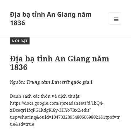
Địa bạ tỉnh An Giang năm
1836
MENU
VÀ
CÁC
NỔI BẬT
WIDGET
Địa bạ tỉnh An Giang năm
1836
Nguồn:
Trung tâm Lưu trữ quốc gia
I
Danh sách các thôn và dịch thuật:
https://docs.google.com/spreadsheets/d/1bQ4-
xDceqrHfqPG1kdgRl8y-3HYo7Bx2/edit?
usp=sharing&ouid=104733289348060698021&rtpof=tr
ue&sd=true