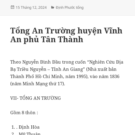
Đăng
Danh
15 Tháng 12, 2024
Định Phước tổng
vào
mục
ngày
Tổng An Trường huyện Vĩnh
An phủ Tân Thành
Theo Nguyễn Đình Đầu trong cuốn “Nghiên Cứu Địa
Bạ Triều Nguyễn – Tỉnh An Giang” (Nhà xuất bản
Thành Phố Hồ Chí Minh, năm 1995), vào năm 1836
(năm Minh Mạng thứ 17).
VII- TỔNG AN TRƯỜNG
Gồm 8 thôn :
. Định Hòa
. Mỹ Thuận