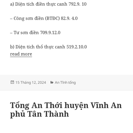
a) Diện tích điền thực canh 792.9. 10
– Công sơn điền (BTĐC) 82.9. 4.0
– Tư sơn điền 709.9.12.0
b) Diện tích thổ thực canh 519.2.10.0
read more
Đăng
Danh
15 Tháng 12, 2024
An Tĩnh tổng
vào
mục
ngày
Tổng An Thới huyện Vĩnh An
phủ Tân Thành