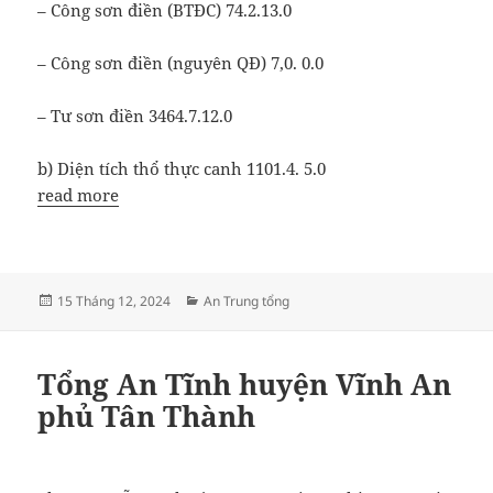
– Công sơn điền (BTĐC) 74.2.13.0
– Công sơn điền (nguyên QĐ) 7,0. 0.0
– Tư sơn điền 3464.7.12.0
b) Diện tích thổ thực canh 1101.4. 5.0
read more
Đăng
Danh
15 Tháng 12, 2024
An Trung tổng
vào
mục
ngày
Tổng An Tĩnh huyện Vĩnh An
phủ Tân Thành