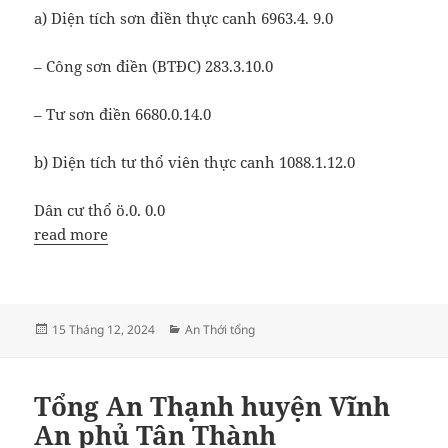
a) Diện tích sơn điền thực canh 6963.4. 9.0
– Công sơn điền (BTĐC) 283.3.10.0
– Tư sơn điền 6680.0.14.0
b) Diện tích tư thổ viên thực canh 1088.1.12.0
Dân cư thổ ö.0. 0.0
read more
Đăng
Danh
15 Tháng 12, 2024
An Thới tổng
vào
mục
ngày
Tổng An Thạnh huyện Vĩnh
An phủ Tân Thành