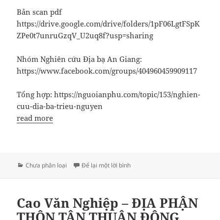
Bản scan pdf
https://drive.google.com/drive/folders/1pF06LgtFSpK
ZPe0t7unruGzqV_U2uq8f?usp=sharing
Nhóm Nghiên cứu Địa bạ An Giang:
https://www.facebook.com/groups/404960459909117
Tổng hợp: https://nguoianphu.com/topic/153/nghien-
cuu-dia-ba-trieu-nguyen
read more
Danh
ở Địa bạ tỉnh An Giang năm 183
Chưa phân loại
Để lại một lời bình
mục
Cao Văn Nghiệp – ĐỊA PHẬN
THÔN TÂN THUẬN ĐÔNG