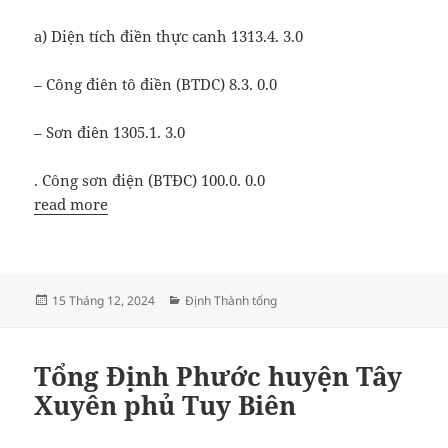
a) Diện tích điền thực canh 1313.4. 3.0
– Công điên tô điền (BTDC) 8.3. 0.0
– Sơn điên 1305.1. 3.0
. Công sơn điện (BTĐC) 100.0. 0.0
read more
Đăng
Danh
15 Tháng 12, 2024
Định Thành tổng
vào
mục
ngày
Tổng Định Phước huyện Tây
Xuyên phủ Tuy Biên