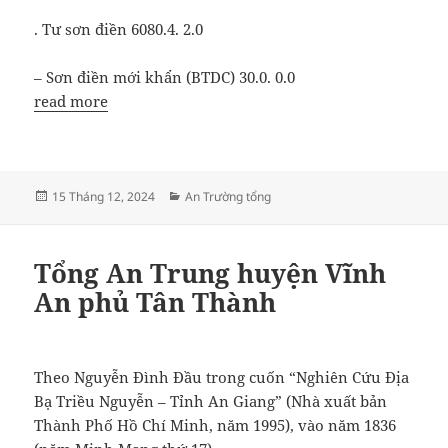
. Tư sơn điền 6080.4. 2.0
– Sơn điền mới khẩn (BTDC) 30.0. 0.0
read more
Đăng
Danh
15 Tháng 12, 2024
An Trường tổng
vào
mục
ngày
Tổng An Trung huyện Vĩnh
An phủ Tân Thành
Theo Nguyễn Đình Đầu trong cuốn “Nghiên Cứu Địa
Bạ Triều Nguyễn – Tỉnh An Giang” (Nhà xuất bản
Thành Phố Hồ Chí Minh, năm 1995), vào năm 1836