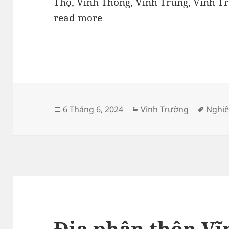
Thọ, Vĩnh Thông, Vĩnh Trung, Vĩnh T
read more
Đăng
Danh
Thẻ
6 Tháng 6, 2024
Vĩnh Trường
Nghiê
vào
mục
ngày
Địa phận thôn Vĩ