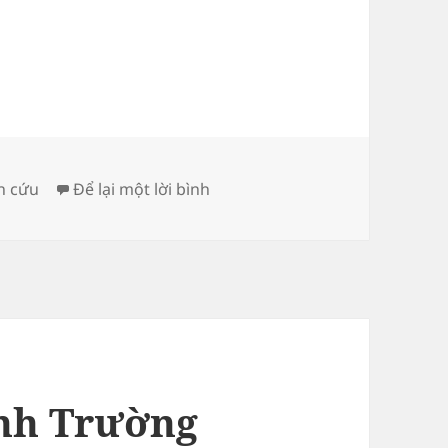
ở Địa phận thôn Vĩnh Nguơn th
n cứu
Để lại một lời bình
ĩnh Trường