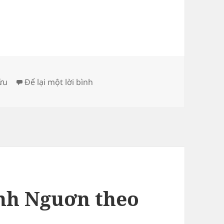
ở Địa phận thôn An Nông theo địa
ứu
Để lại một lời bình
nh Nguơn theo