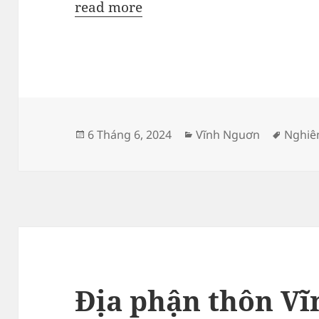
read more
Đăng
Danh
Thẻ
6 Tháng 6, 2024
Vĩnh Nguơn
Nghiê
vào
mục
ngày
Địa phận thôn V