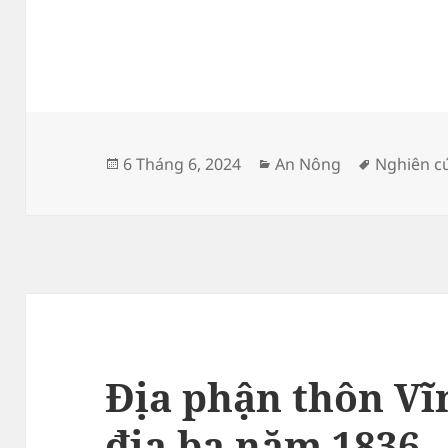
Đăng
Danh
Thẻ
6 Tháng 6, 2024
An Nông
Nghiên c
vào
mục
ngày
Địa phận thôn Vĩ
địa bạ năm 1836