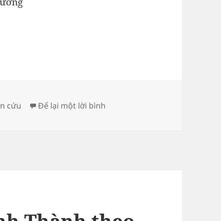
rường
ở Địa phận thôn Vĩnh Trường t
n cứu
Để lại một lời bình
nh Thành theo