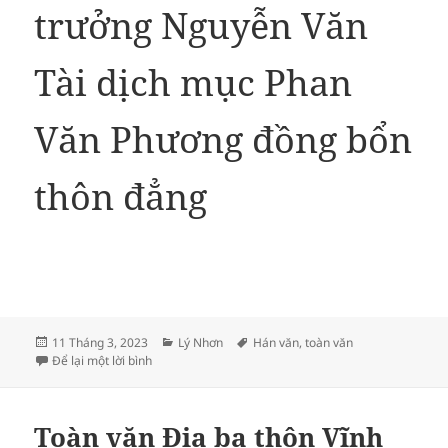
trưởng Nguyễn Văn
Tài dịch mục Phan
Văn Phương đồng bổn
thôn đẳng
Đăng
Danh
Thẻ
11 Tháng 3, 2023
Lý Nhơn
Hán văn
,
toàn văn
vào
ở Toàn văn địa bạ thôn Lý Nhơn
mục
Để lại một lời bình
ngày
Toàn văn Địa bạ thôn Vĩnh