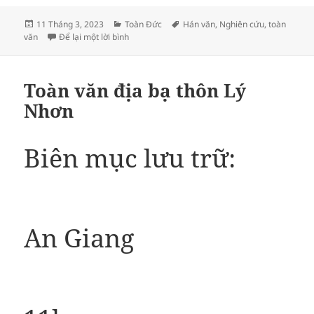
Đăng
Danh
Thẻ
11 Tháng 3, 2023
Toàn Đức
Hán văn
,
Nghiên cứu
,
toàn
vào
mục
ở Toàn văn địa bạ thôn Toàn Đức
văn
Để lại một lời bình
ngày
Toàn văn địa bạ thôn Lý
Nhơn
Biên mục lưu trữ:
An Giang