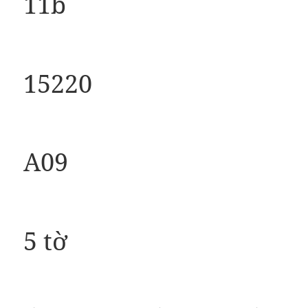
11b
15220
A09
5 tờ