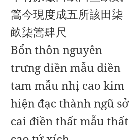
篙今現度成五所該田柒
畝柒篙肆尺
Bổn thôn nguyên
trưng điền mẫu điền
tam mẫu nhị cao kim
hiện đạc thành ngũ sở
cai điền thất mẫu thất
cao tứ xích