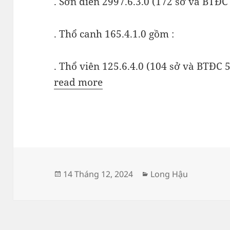
. Sơn điên 2997.6.3.0 (172 sở và BTĐC 
. Thổ canh 165.4.1.0 gồm :
. Thổ viên 125.6.4.0 (104 sở và BTĐC 5
read more
Đăng
Danh
14 Tháng 12, 2024
Long Hậu
vào
mục
ngày