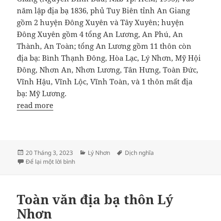
năm lập địa bạ 1836, phủ Tuy Biên tỉnh An Giang
gồm 2 huyện Đông Xuyên và Tây Xuyên; huyện
Đông Xuyên gồm 4 tổng An Lương, An Phú, An
Thành, An Toàn; tổng An Lương gồm 11 thôn còn
địa bạ: Bình Thạnh Đông, Hòa Lạc, Lý Nhơn, Mỹ Hội
Đông, Nhơn An, Nhơn Lương, Tân Hưng, Toàn Đức,
Vĩnh Hậu, Vĩnh Lộc, Vĩnh Toàn, và 1 thôn mất địa
bạ: Mỹ Lương.
read more
Đăng
Danh
Thẻ
20 Tháng 3, 2023
Lý Nhơn
Dịch nghĩa
vào
ở Địa phận thôn Lý Nhơn theo địa bạ năm 1836
mục
Để lại một lời bình
ngày
Toàn văn địa bạ thôn Lý
Nhơn