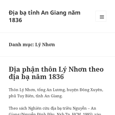
Địa bạ tỉnh An Giang năm
1836
MENU
VÀ
CÁC
WIDGET
Danh mục:
Lý Nhơn
Địa phận thôn Lý Nhơn theo
địa bạ năm 1836
Thôn Lý Nhơn, tổng An Lương, huyện Đông Xuyên,
phủ Tuy Biên, tỉnh An Giang.
Theo sách Nghiên cứu địa bạ triều Nguyễn – An
Giang (Nguyễn Đình Đầu, Nxb Tp. HCM, 1995), vào