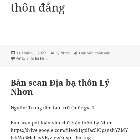
thôn đẳng
Đăng
Danh
Thẻ
11 Tháng 3, 2023
Lý Nhơn
Hán văn
,
toàn văn
vào
ở Toàn văn địa bạ thôn Lý Nhơn
mục
Để lại một lời bình
ngày
Bản scan Địa bạ thôn Lý
Nhơn
Nguồn: Trung tâm Lưu trữ Quốc gia 1
Bản scan pdf toàn văn chữ Hán thôn Lý Nhơn
https://drive.google.com/file/d/1tgdfac5lOpsnshYZMY
lvkWi5MeI-JvVK/view?usp=sharing