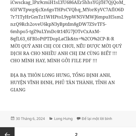
iCwsckag_lPx9cmiH1sLYU686AEr5hhsYGjfH7QjQoM_
65FWTpwg4jcXn6goTHPsCVQhq_MYorKyVC7AflO6D
7r71TyHrGmTz1WHPtoL9ypWN5VMWJ6mpuH5sm2
nzQ9Rch2oveU6kpN3yBptdm8gDW7ZSvTFS-
6mhpo5-tgZ9uLYmDc4t14fG7JOTvCxAxM-
8qfL63_6FBIoPtPTDopLaClk&tn=%2CO%2CP-R-R
MỜI QUÝ ANH CHỊ COI CHƠI, NẾU ĐƯỢC MỜI QUÝ
DỊCH RA CHO NHIỀU ANH CHỊ EM CÙNG BIẾT !!!
CHO MÌNH HAY, MÌNH GỞI FILE PDF !!!
ĐỊA BẠ THÔN LONG HƯNG, TỔNG ĐỊNH ANH,
HUYỆN VĨNH ĐINH, PHỦ TÂN THÀNH, TỈNH AN
GIANG
Đăng
Danh
ở ĐỊA BẠ TH
30 Tháng 6, 2024
Long Hưng
Để lại một lời bình
vào
mục
ngày
Phân
TRANG
2