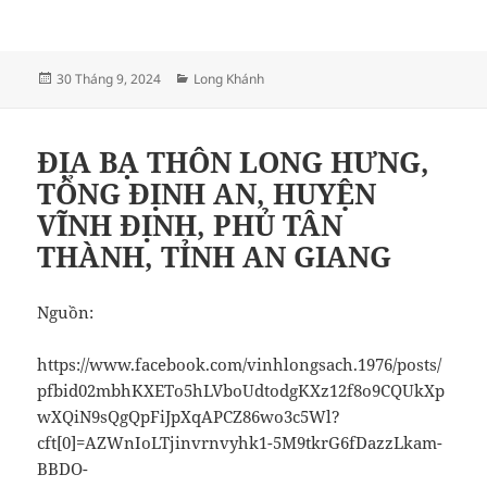
Đăng
Danh
30 Tháng 9, 2024
Long Khánh
vào
mục
ngày
ĐỊA BẠ THÔN LONG HƯNG,
TỔNG ĐỊNH AN, HUYỆN
VĨNH ĐỊNH, PHỦ TÂN
THÀNH, TỈNH AN GIANG
Nguồn:
https://www.facebook.com/vinhlongsach.1976/posts/
pfbid02mbhKXETo5hLVboUdtodgKXz12f8o9CQUkXp
wXQiN9sQgQpFiJpXqAPCZ86wo3c5Wl?
cft[0]=AZWnIoLTjinvrnvyhk1-5M9tkrG6fDazzLkam-
BBDO-