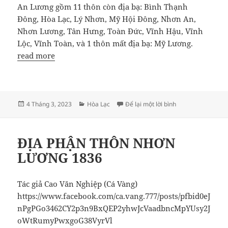
An Lương gồm 11 thôn còn địa bạ: Bình Thạnh
Đông, Hòa Lạc, Lý Nhơn, Mỹ Hội Đông, Nhơn An,
Nhơn Lương, Tân Hưng, Toàn Đức, Vĩnh Hậu, Vĩnh
Lộc, Vĩnh Toàn, và 1 thôn mất địa bạ: Mỹ Lương.
read more
Đăng
Danh
ở ĐỊA PHẬN THÔN
4 Tháng 3, 2023
Hòa Lạc
Để lại một lời bình
vào
mục
ngày
ĐỊA PHẬN THÔN NHƠN
LƯƠNG 1836
Tác giả Cao Văn Nghiệp (Cá Vàng)
https://www.facebook.com/ca.vang.777/posts/pfbid0eJ
nPgPGo3462CY2p3n9BxQEP2yhwJcVaadbncMpYUsy2J
oWtRumyPwxgoG38VyrVl