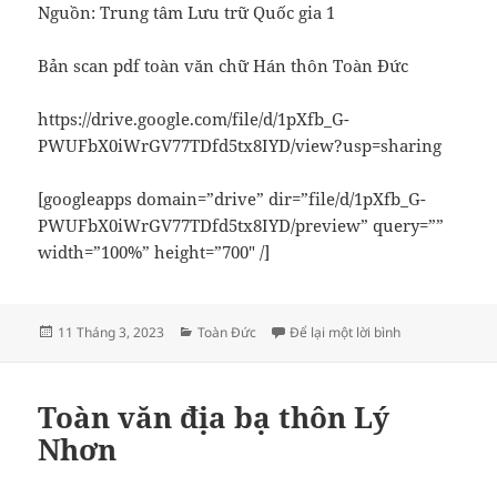
Nguồn: Trung tâm Lưu trữ Quốc gia 1
Bản scan pdf toàn văn chữ Hán thôn Toàn Đức
https://drive.google.com/file/d/1pXfb_G-
PWUFbX0iWrGV77TDfd5tx8IYD/view?usp=sharing
[googleapps domain=”drive” dir=”file/d/1pXfb_G-
PWUFbX0iWrGV77TDfd5tx8IYD/preview” query=””
width=”100%” height=”700″ /]
Đăng
Danh
ở Bản scan địa
11 Tháng 3, 2023
Toàn Đức
Để lại một lời bình
vào
mục
ngày
Toàn văn địa bạ thôn Lý
Nhơn