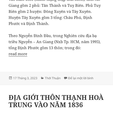
Giang gồm 2 phủ: Tân Thành và Tuy Biên. Phủ Tuy
Biên gồm 2 huyện: Đông Xuyên và Tây Xuyên.
Huyện Tây Xuyên gồm 3 tổng: Châu Phú, Định
Phước và Định Thành.
Theo Nguyễn Đình Đầu, trong Nghiên cứu địa bạ
triều Nguyễn – An Giang (Nxb Tp. HCM, năm 1995),
tổng Định Phước gồm 13 thôn; trong đó:
read more
Đăng
Danh
ở ĐỊA GIỚI 
17 Tháng 3, 2023
Thới Thuận
Để lại một lời bình
vào
mục
ngày
ĐỊA GIỚI THÔN THẠNH HOÀ
TRUNG VÀO NĂM 1836