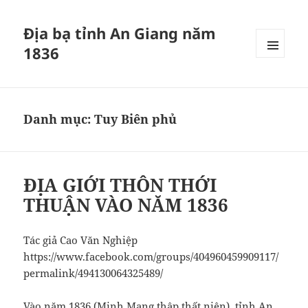
Địa bạ tỉnh An Giang năm
1836
MENU
VÀ
CÁC
WIDGET
Danh mục:
Tuy Biên phủ
ĐỊA GIỚI THÔN THỚI
THUẬN VÀO NĂM 1836
Tác giả Cao Văn Nghiệp
https://www.facebook.com/groups/404960459909117/
permalink/494130064325489/
Vào năm 1836 (Minh Mạng thập thất niên), tỉnh An