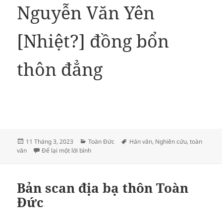
Nguyễn Văn Yên
[Nhiệt?] đồng bổn
thôn đẳng
Đăng
Danh
Thẻ
11 Tháng 3, 2023
Toàn Đức
Hán văn
,
Nghiên cứu
,
toàn
vào
mục
ở Toàn văn địa bạ thôn Toàn Đức
văn
Để lại một lời bình
ngày
Bản scan địa bạ thôn Toàn
Đức