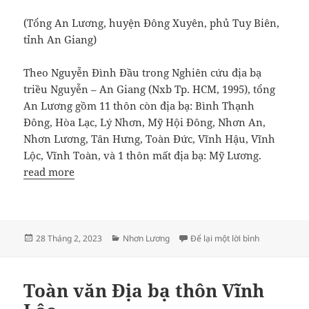
(Tổng An Lương, huyện Đông Xuyên, phủ Tuy Biên,
tỉnh An Giang)
Theo Nguyễn Đình Đầu trong Nghiên cứu địa bạ
triều Nguyễn – An Giang (Nxb Tp. HCM, 1995), tổng
An Lương gồm 11 thôn còn địa bạ: Bình Thạnh
Đông, Hòa Lạc, Lý Nhơn, Mỹ Hội Đông, Nhơn An,
Nhơn Lương, Tân Hưng, Toàn Đức, Vĩnh Hậu, Vĩnh
Lộc, Vĩnh Toàn, và 1 thôn mất địa bạ: Mỹ Lương.
read more
Đăng
Danh
ở ĐỊA PHẬN
28 Tháng 2, 2023
Nhơn Lương
Để lại một lời bình
vào
mục
ngày
Toàn văn Địa bạ thôn Vĩnh