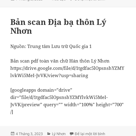
vào
mục
ngày
Bản scan Địa bạ thôn Lý
Nhơn
Nguồn: Trung tâm Lưu trữ Quốc gia 1
Bản scan pdf toàn văn chữ Hán thôn Lý Nhơn
https://drive.google.com/file/d/1tgdfac5lOpsnshYZMY
lvkWi5MeI-JvVK/view?usp=sharing
[googleapps domain=”drive”
dir=”file/d/1tgdfac5lOpsnshYZMYlvkWi5MeI-
JvVK/preview” query=”” width=”100%” height=”700″
/]
Đăng
Danh
ở Bản scan Địa bạ
4 Tháng 3, 2023
Lý Nhơn
Để lại một lời bình