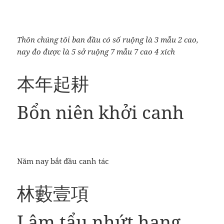
Thôn chúng tôi ban đầu có số ruộng là 3 mẫu 2 cao,
nay đo được là 5 sở ruộng 7 mẫu 7 cao 4 xích
本年起耕
Bổn niên khởi canh
Năm nay bắt đầu canh tác
林藪壹項
Lâm tẩu nhứt hạng