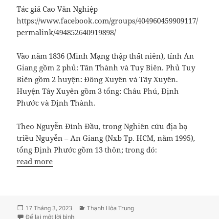
Tác giả Cao Văn Nghiệp
https://www.facebook.com/groups/404960459909117/
permalink/494852640919898/
Vào năm 1836 (Minh Mạng thập thất niên), tỉnh An
Giang gồm 2 phủ: Tân Thành và Tuy Biên. Phủ Tuy
Biên gồm 2 huyện: Đông Xuyên và Tây Xuyên.
Huyện Tây Xuyên gồm 3 tổng: Châu Phú, Định
Phước và Định Thành.
Theo Nguyễn Đình Đầu, trong Nghiên cứu địa bạ
triều Nguyễn – An Giang (Nxb Tp. HCM, năm 1995),
tổng Định Phước gồm 13 thôn; trong đó:
read more
Đăng
Danh
17 Tháng 3, 2023
Thạnh Hòa Trung
vào
ở ĐỊA GIỚI THÔN THẠNH HOÀ TRUNG VÀO NĂM 18
mục
Để lại một lời bình