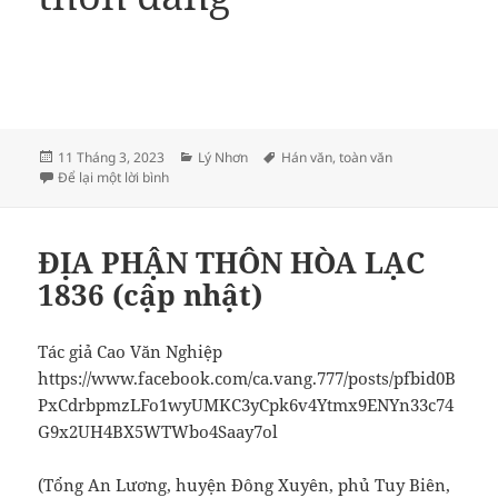
Đăng
Danh
Thẻ
11 Tháng 3, 2023
Lý Nhơn
Hán văn
,
toàn văn
vào
ở Toàn văn địa bạ thôn Lý Nhơn
mục
Để lại một lời bình
ngày
ĐỊA PHẬN THÔN HÒA LẠC
1836 (cập nhật)
Tác giả Cao Văn Nghiệp
https://www.facebook.com/ca.vang.777/posts/pfbid0B
PxCdrbpmzLFo1wyUMKC3yCpk6v4Ytmx9ENYn33c74
G9x2UH4BX5WTWbo4Saay7ol
(Tổng An Lương, huyện Đông Xuyên, phủ Tuy Biên,