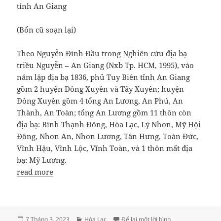
tỉnh An Giang
(Bổn cũ soạn lại)
Theo Nguyễn Đình Đầu trong Nghiên cứu địa bạ
triều Nguyễn – An Giang (Nxb Tp. HCM, 1995), vào
năm lập địa bạ 1836, phủ Tuy Biên tỉnh An Giang
gồm 2 huyện Đông Xuyên và Tây Xuyên; huyện
Đông Xuyên gồm 4 tổng An Lương, An Phú, An
Thành, An Toàn; tổng An Lương gồm 11 thôn còn
địa bạ: Bình Thạnh Đông, Hòa Lạc, Lý Nhơn, Mỹ Hội
Đông, Nhơn An, Nhơn Lương, Tân Hưng, Toàn Đức,
Vĩnh Hậu, Vĩnh Lộc, Vĩnh Toàn, và 1 thôn mất địa
bạ: Mỹ Lương.
read more
Đăng
Danh
ở ĐỊA PHẬN THÔN 
7 Tháng 3, 2023
Hòa Lạc
Để lại một lời bình