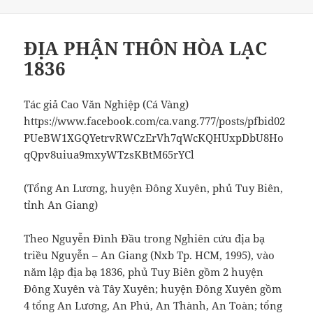
vào
mục
ngày
ĐỊA PHẬN THÔN HÒA LẠC
1836
Tác giả Cao Văn Nghiệp (Cá Vàng)
https://www.facebook.com/ca.vang.777/posts/pfbid02
PUeBW1XGQYetrvRWCzErVh7qWcKQHUxpDbU8Ho
qQpv8uiua9mxyWTzsKBtM65rYCl
(Tổng An Lương, huyện Đông Xuyên, phủ Tuy Biên,
tỉnh An Giang)
Theo Nguyễn Đình Đầu trong Nghiên cứu địa bạ
triều Nguyễn – An Giang (Nxb Tp. HCM, 1995), vào
năm lập địa bạ 1836, phủ Tuy Biên gồm 2 huyện
Đông Xuyên và Tây Xuyên; huyện Đông Xuyên gồm
4 tổng An Lương, An Phú, An Thành, An Toàn; tổng