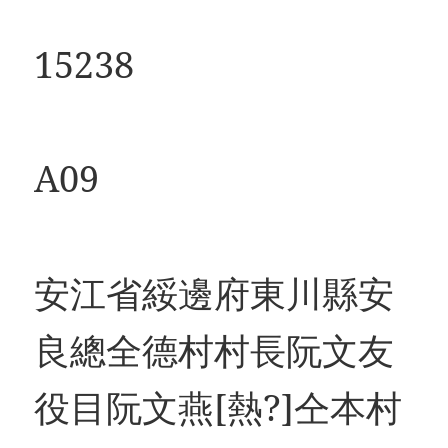
15238
A09
安江省綏邊府東川縣安
良總全德村村長阮文友
役目阮文燕[熱?]仝本村