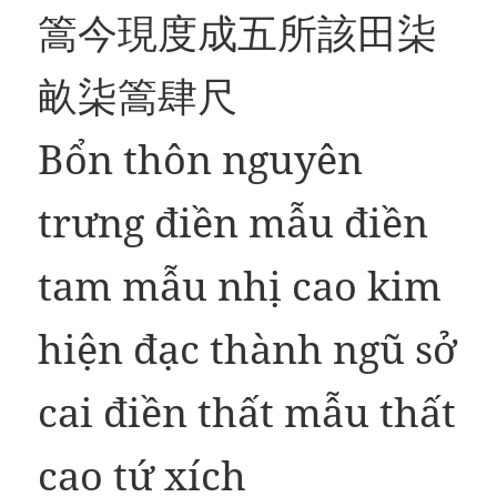
篙今現度成五所該田柒
畝柒篙肆尺
Bổn thôn nguyên
trưng điền mẫu điền
tam mẫu nhị cao kim
hiện đạc thành ngũ sở
cai điền thất mẫu thất
cao tứ xích