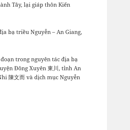
ành Tây, lại giáp thôn Kiến
ịa bạ triều Nguyễn – An Giang,
 đoạn trong nguyên tác địa bạ
uyện Đông Xuyên 東川, tỉnh An
 Nhi 陳文而 và dịch mục Nguyễn
.