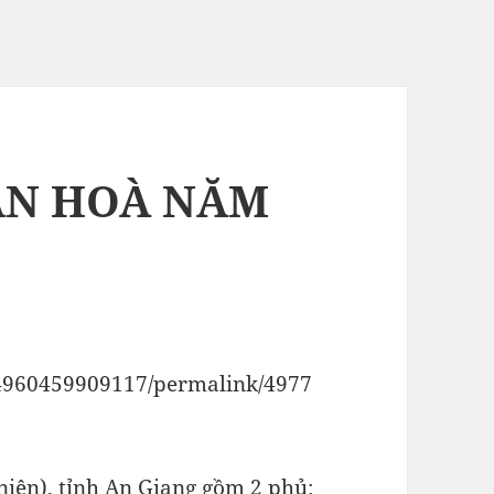
AN HOÀ NĂM
04960459909117/permalink/4977
iên), tỉnh An Giang gồm 2 phủ: