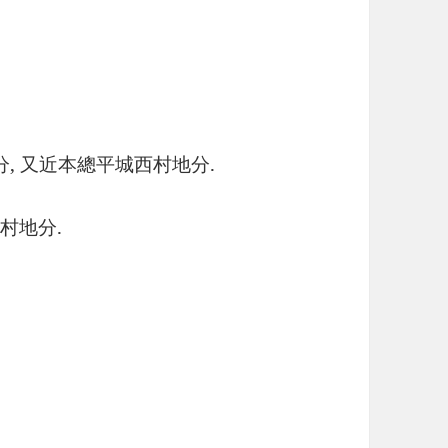
分, 又近本總平城西村地分.
村地分.