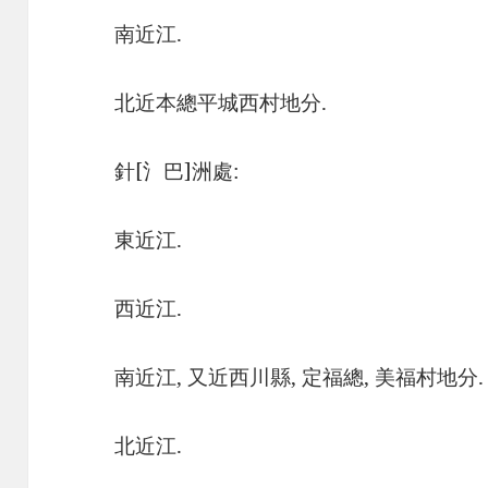
南近江.
北近本總平城西村地分.
針[氵巴]洲處:
東近江.
西近江.
南近江, 又近西川縣, 定福總, 美福村地分.
北近江.