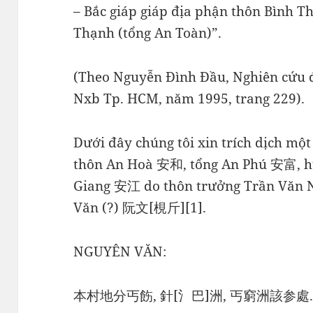
– Bắc giáp giáp địa phận thôn Bình Th
Thạnh (tổng An Toàn)”.
(Theo Nguyễn Đình Đầu, Nghiên cứu đ
Nxb Tp. HCM, năm 1995, trang 229).
Dưới đây chúng tôi xin trích dịch một
thôn An Hoà 安和, tổng An Phú 安富, h
Giang 安江 do thôn trưởng Trần Văn
Văn (?) 阮文[梘斤][1].
NGUYÊN VĂN:
本村地分丐飭, 針[氵巴]洲, 丐窮洲該参處