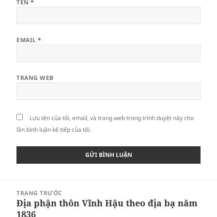
TÊN
*
EMAIL
*
TRANG WEB
Lưu tên của tôi, email, và trang web trong trình duyệt này cho
lần bình luận kế tiếp của tôi.
Điều
TRANG TRƯỚC
hướng
Địa phận thôn Vĩnh Hậu theo địa bạ năm
Bài
bài
1836
viết