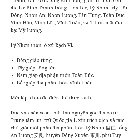
Thành, An Toàn; tổng An Lương gồm 11 thôn còn
địa bạ: Bình Thạnh Đông, Hòa Lạc, Lý Nhơn, Mỹ Hội
Đông, Nhơn An, Nhơn Lương, Tân Hưng, Toàn Đức,
Vĩnh Hậu, Vĩnh Lộc, Vĩnh Toàn, và 1 thôn mất địa
bạ: Mỹ Lương.
Lý Nhơn thôn, ở xứ Rạch Vi.
Đông giáp rừng.
Tây giáp sông lớn.
Nam giáp địa phận thôn Toàn Đức.
Bắc giáp địa phận thôn Vĩnh Toàn.
Mới lập, chưa đo điền thổ thực canh.
Dựa vào bản scan chữ Hán nguyên gốc địa bạ từ
Trung tâm lưu trữ Quốc gia 1, xin trích dịch và tạm
chú giải một phần địa phận thôn Lý Nhơn 里仁, tổng
An Lương 安良, huyện Đông Xuyên 東川, phủ Tuy