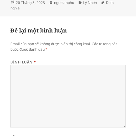
Đăng
Tác
Danh
Thẻ
20 Tháng 3, 2023
nguoianphu
Lý Nhơn
Dịch
vào
giả
mục
nghĩa
ngày
Để lại một bình luận
Email của bạn sẽ không được hiển thị công khai.
Các trường bắt
buộc được đánh dấu
*
BÌNH LUẬN
*