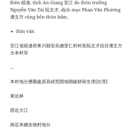
Biên 綏邊, tỉnh An Giang 安江 do thôn trưởng
Nguyễn Văn Tài 阮文才, dịch mục Phan Văn Phương
潘文方 cùng bổn thôn bẩm.
Hán văn
安江省綏邊府東川縣安良總里仁村村長阮文才役目潘文方
仝本村等
…
本村地分瀝圍處原髙綿荒開地開破耕扆生俚[住理]
東近林
西近大江
南近本總全德村地分