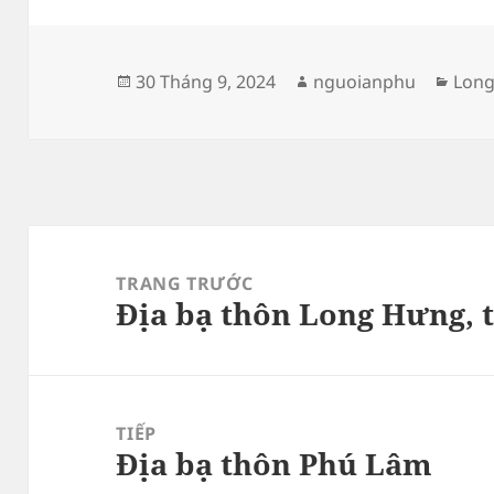
Đăng
Tác
Dan
30 Tháng 9, 2024
nguoianphu
Long
vào
giả
mục
ngày
Điều
hướng
TRANG TRƯỚC
Địa bạ thôn Long Hưng, 
bài
Bài
viết
viết
trước:
TIẾP
Địa bạ thôn Phú Lâm
Bài