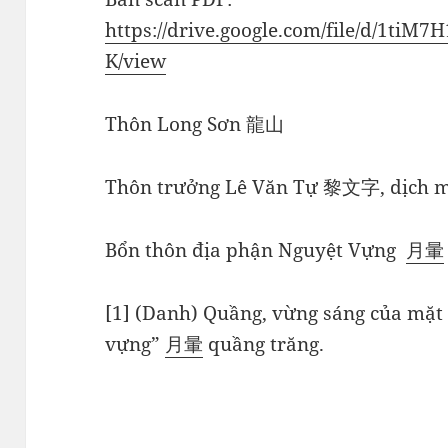
https://drive.google.com/file/d/1t
K/view
Thôn Long Sơn 龍山
Thôn trưởng Lê Văn Tự 黎文字, dịch
Bổn thôn địa phận Nguyệt Vựng
月
暈
[1] (Danh) Quầng, vừng sáng của mặt
vựng”
月
暈
quầng trăng.