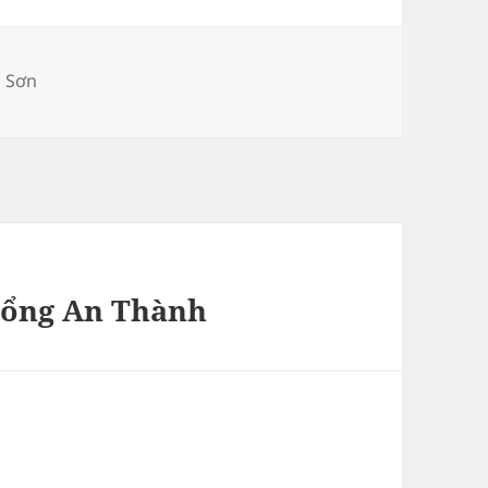
h
 Sơn
tổng An Thành