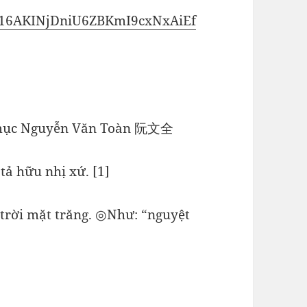
iM7H16AKINjDniU6ZBKmI9cxNxAiEf
 mục Nguyễn Văn Toàn 阮文全
tả hữu nhị xứ. [1]
 trời mặt trăng. ◎Như: “nguyệt