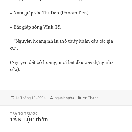
– Nam giáp sóc Thị Đen (Phnom Den).
– Bắc giáp sông Vĩnh Tế.
– “Nguyên hoang nhàn thổ thúy khẩn câu tác gia
cư”.
(Nguyên đất bỏ hoang, mới bắt đầu xây dựng nhà
cửa).
Đăng
Tác
Danh
14 Tháng 12, 2024
nguoianphu
An Thạnh
vào
giả
mục
ngày
Điều
TRANG TRƯỚC
hướng
TÂN LỘC thôn
Bài
bài
viết
viết