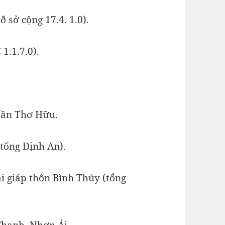
ð sở cộng 17.4. 1.0).
1.1.7.0).
 Cần Thơ Hữu.
tổng Định An).
ại giáp thôn Bình Thủy (tổng
Thạnh, Nhơn Ái.