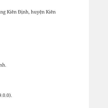
ổng Kiên Định, huyện Kiên
nh.
.0.0).