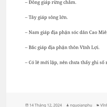
– Đông giáp rừng chằm.
– Tây giáp sông lớn.
– Nam giáp địa phận sóc dân Cao Miê
– Bắc giáp địa phận thôn Vĩnh Lợi.
– Có lẽ mới lập, nên chưa thấy ghi số
Đăng
Tác
Da
14 Tháng 12, 2024
nguoianphu
Vĩn