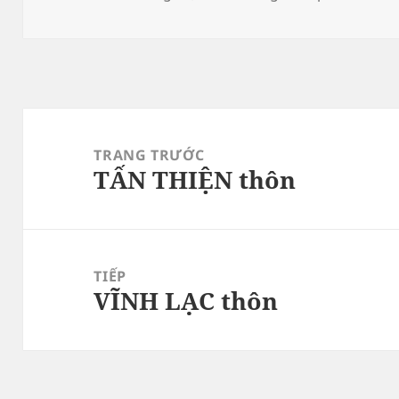
vào
giả
mụ
ngày
Điều
hướng
TRANG TRƯỚC
TẤN THIỆN thôn
bài
Bài
viết
viết
trước:
TIẾP
VĨNH LẠC thôn
Bài
tiếp
theo: