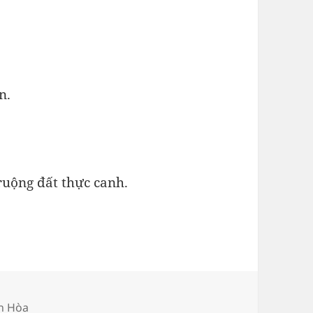
n.
 ruộng đất thực canh.
nh
h Hòa