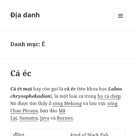
Địa danh
MENU
VÀ
CÁC
WIDGET
Danh mục:
Ê
Cá éc
Cá ét mọi
hay còn gọi là
cá éc
(tên khoa học
Labeo
chrysophekadion
), là một loài cá trong
họ cá chép
.
Nó được tìm thấy ở
sông Mekong
và lưu vực
sông
Chao Phraya
, bán đảo
Mã
Lai
,
Sumatra
,
Java
và
Borneo
.
ត្រីក្អែក
kind of black fish