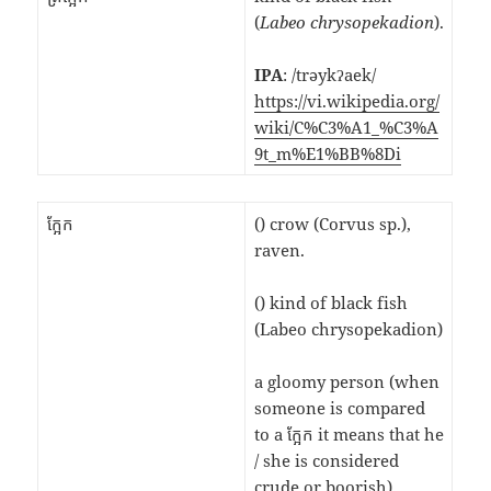
(
Labeo chrysopekadion
).
IPA
: /trəykʔaek/
https://vi.wikipedia.org/
wiki/C%C3%A1_%C3%A
9t_m%E1%BB%8Di
ក្អែក
() crow (Corvus sp.),
raven.
() kind of black fish
(Labeo chrysopekadion)
a gloomy person (when
someone is compared
to a ក្អែក it means that he
/ she is considered
crude or boorish)