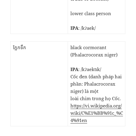
lower class person
IPA
: /kʔaek/
ក្អែកទឹក
black cormorant
(Phalacrocorax niger)
IPA
: /kʔaektɨk/
Cốc đen (danh pháp hai
phần: Phalacrocorax
niger) là một
loài chim trong họ Cốc.
https://vi.wikipedia.org/
wiki/C%E1%BB%91c_%C
4%91en