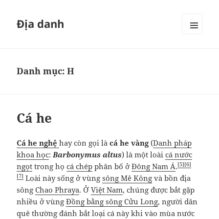
Địa danh
MENU
VÀ
CÁC
WIDGET
Danh mục:
H
Cá he
Cá he nghệ
hay còn gọi là
cá he vàng
(
Danh pháp
khoa học
:
Barbonymus altus
) là một loài
cá nước
[5]
[6]
ngọt
trong họ
cá chép
phân bố ở
Đông Nam Á
.
[7]
Loài này sống ở vùng
sông Mê Kông
và bồn địa
sông
Chao Phraya
. Ở
Việt Nam
, chúng được bắt gặp
nhiều ở vùng
Đồng bằng sông Cửu Long
, người dân
quê thường đánh bắt loại cá này khi vào mùa nước