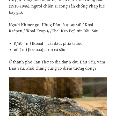
(1916-1946), người chiến sĩ cộng sản chống Pháp lúc
bấy giờ.
Người Khmer gọi Hồng Dân là ក្បាលក្រពើ / Kbal
Krâpeu / /Kbal Kropu/ /Kbal Kro Pơ/, tức Đầu Sấu.
ក្បាល ( n ) [kbaal] : cái đầu, phía trước
រពើ ( n ) [krɑpəə] : con cá sấu
Ở thành phố Cần Thơ có địa danh cầu Đầu Sấu, vàm
Đầu Sấu. Phải chăng cũng có điểm tương đồng?