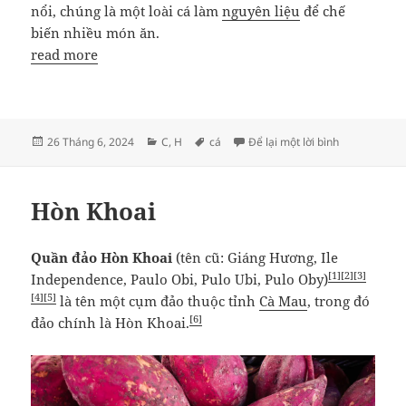
nổi, chúng là một loài cá làm
nguyên liệu
để chế
biến nhiều món ăn.
read more
Đăng
Danh
Thẻ
ở Cá he
26 Tháng 6, 2024
C
,
H
cá
Để lại một lời bình
vào
mục
ngày
Hòn Khoai
Quần đảo Hòn Khoai
(tên cũ: Giáng Hương, Ile
[1]
[2]
[3]
Independence, Paulo Obi, Pulo Ubi, Pulo Oby)
[4]
[5]
là tên một cụm đảo thuộc tỉnh
Cà Mau
, trong đó
[6]
đảo chính là Hòn Khoai.