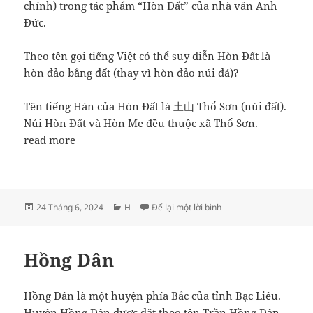
chính) trong tác phẩm “Hòn Đất” của nhà văn Anh
Đức.
Theo tên gọi tiếng Việt có thể suy diễn Hòn Đất là
hòn đảo bằng đất (thay vì hòn đảo núi đá)?
Tên tiếng Hán của Hòn Đất là 土山 Thổ Sơn (núi đất).
Núi Hòn Đất và Hòn Me đều thuộc xã Thổ Sơn.
read more
Đăng
Danh
ở Hòn Đất
24 Tháng 6, 2024
H
Để lại một lời bình
vào
mục
ngày
Hồng Dân
Hồng Dân là một huyện phía Bắc của tỉnh Bạc Liêu.
Huyện Hồng Dân được đặt theo tên Trần Hồng Dân