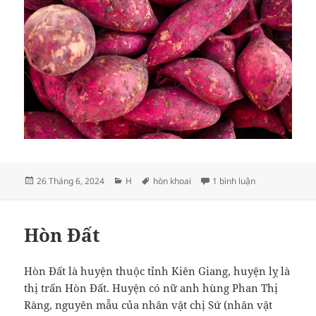
Đăng
Danh
Thẻ
ở Hòn Khoai
26 Tháng 6, 2024
H
hòn khoai
1 bình luận
vào
mục
ngày
Hòn Đất
Hòn Đất là huyện thuộc tỉnh Kiên Giang, huyện lỵ là
thị trấn Hòn Đất. Huyện có nữ anh hùng Phan Thị
Ràng, nguyên mẫu của nhân vật chị Sứ (nhân vật