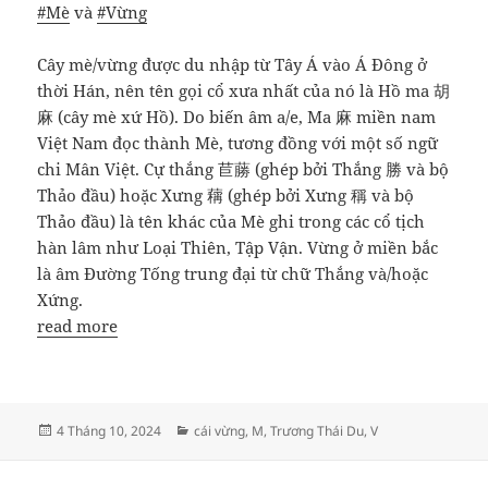
#Mè
và
#Vừng
Cây mè/vừng được du nhập từ Tây Á vào Á Đông ở
thời Hán, nên tên gọi cổ xưa nhất của nó là Hồ ma 胡
麻 (cây mè xứ Hồ). Do biến âm a/e, Ma 麻 miền nam
Việt Nam đọc thành Mè, tương đồng với một số ngữ
chi Mân Việt. Cự thắng 苣蕂 (ghép bởi Thắng 勝 và bộ
Thảo đầu) hoặc Xưng 䕝 (ghép bởi Xưng 稱 và bộ
Thảo đầu) là tên khác của Mè ghi trong các cổ tịch
hàn lâm như Loại Thiên, Tập Vận. Vừng ở miền bắc
là âm Đường Tống trung đại từ chữ Thắng và/hoặc
Xứng.
read more
Đăng
Danh
4 Tháng 10, 2024
cái vừng
,
M
,
Trương Thái Du
,
V
vào
mục
ngày