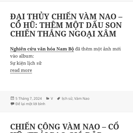
ngày
ÐẠI THỦY CHIẾN VÀM NAO –
CỔ HŨ: THÊM MỘT DẤU SON
CHIẾN THẮNG NGOẠI XÂM
Nghiên cứu văn hóa Nam Bộ
đã thêm một ảnh mới
vào album:
Sự kiện lịch sử
read more
Đăng
Danh
Thẻ
5 Tháng 7, 2024
V
lịch sử
,
Vàm Nao
vào
ở ÐẠI THỦY CHIẾN VÀM NAO – CỔ HŨ: THÊM MỘT
mục
Để lại một lời bình
ngày
CHIẾN CÔNG VÀM NAO – CỔ