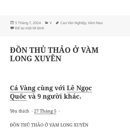
Đăng
Danh
Thẻ
5 Tháng 7, 2024
V
Cao Văn Nghiệp
,
Vàm Nao
vào
ở THẮC MẮC CÙ LAO VÀM NAO?
mục
Để lại một lời bình
ngày
ĐỒN THỦ THẢO Ở VÀM
LONG XUYÊN
Cá Vàng
cùng với
Lê Ngọc
Quốc
và
9 người khác
.
Yêu thích ·
27 Tháng 5
·
ĐỒN THỦ THẢO Ở VÀM LONG XUYÊN