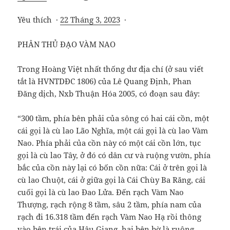
Yêu thích ·
22 Tháng 3, 2023
·
PHÂN THỦ ĐẠO VÀM NAO
Trong Hoàng Việt nhất thống dư địa chí (ở sau viết
tắt là HVNTDĐC 1806) của Lê Quang Định, Phan
Đăng dịch, Nxb Thuận Hóa 2005, có đoạn sau đây:
“300 tầm, phía bên phải của sông có hai cái cồn, một
cái gọi là cù lao Lão Nghĩa, một cái gọi là cù lao Vàm
Nao. Phía phải của cồn này có một cái cồn lớn, tục
gọi là cù lao Tây, ở đó có dân cư và ruộng vườn, phía
bắc của cồn này lại có bốn cồn nữa: Cái ở trên gọi là
cù lao Chuột, cái ở giữa gọi là Cái Chùy Ba Răng, cái
cuối gọi là cù lao Đao Lửa. Đến rạch Vàm Nao
Thượng, rạch rộng 8 tầm, sâu 2 tầm, phía nam của
rạch đi 16.318 tầm đến rạch Vàm Nao Hạ rồi thông
vào bên trái của Hậu Giang, hai bên bờ là ruộng