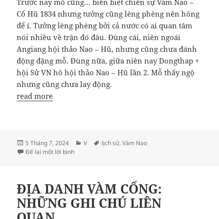
Trước nay mỗ cũng… biên biết chiến sự Vàm Nao –
Cổ Hũ 1834 nhưng tưởng cũng lèng phèng nên hông
để í. Tưởng lèng phèng bởi cả nước có ai quan tâm
nói nhiều về trận đó đâu. Đùng cái, niên ngoái
Angiang hội thảo Nao – Hũ, nhưng cũng chưa đánh
động đặng mỗ. Đùng nữa, giữa niên nay Dongthap +
hội Sử VN hô hội thảo Nao – Hũ lần 2. Mỗ thấy ngộ
nhưng cũng chưa lay động.
read more
Đăng
Danh
Thẻ
5 Tháng 7, 2024
V
lịch sử
,
Vàm Nao
vào
ở CHIẾN CÔNG VÀM NAO – CỔ HŨ: ‘TRẢI BAO GIÓ D
mục
Để lại một lời bình
ngày
ĐỊA DANH VÀM CỐNG:
NHỮNG GHI CHÚ LIÊN
QUAN