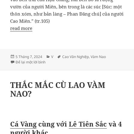
vườn của người Miên, bên trong là các súc [Súc: một
thôn xóm, như bản làng – Phan Đăng chú] của người
Cao Miên.” (tr.105)
read more
Đăng
Danh
Thẻ
5 Tháng 7, 2024
V
Cao Văn Nghiệp
,
Vàm Nao
vào
ở PHÂN THỦ ĐẠO VÀM NAO
mục
Để lại một lời bình
ngày
THẮC MẮC CÙ LAO VÀM
NAO?
Cá Vàng
cùng với
Lê Tiên Sắc
và
4
người khác
.