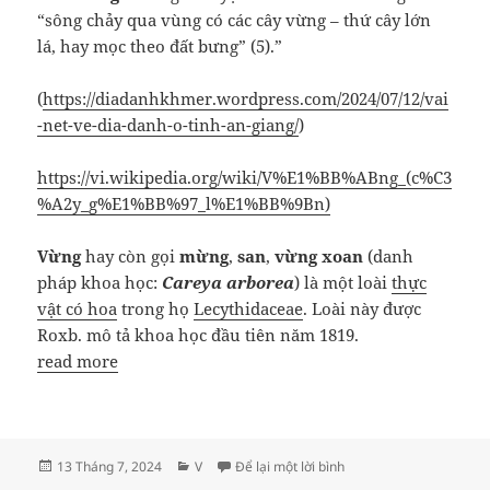
“sông chảy qua vùng có các cây vừng – thứ cây lớn
lá, hay mọc theo đất bưng” (5).”
(
https://diadanhkhmer.wordpress.com/2024/07/12/vai
-net-ve-dia-danh-o-tinh-an-giang/
)
https://vi.wikipedia.org/wiki/V%E1%BB%ABng_(c%C3
%A2y_g%E1%BB%97_l%E1%BB%9Bn)
Vừng
hay còn gọi
mừng
,
san
,
vừng xoan
(danh
pháp khoa học:
Careya arborea
) là một loài
thực
vật có hoa
trong họ
Lecythidaceae
. Loài này được
Roxb. mô tả khoa học đầu tiên năm 1819.
read more
Đăng
Danh
ở Cây vừng
13 Tháng 7, 2024
V
Để lại một lời bình
vào
mục