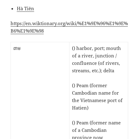
Hà Tiên
https://en.wiktionary.org/wiki/%E1%9E%96%E1%9E%
B6%E1%9E%98
ពាម
() harbor, port; mouth
of a river, junction /
confluence (of rivers,
streams, etc.); delta
() Peam (former
Cambodian name for
the Vietnamese port of
Hatien)
() Peam (former name
of a Cambodian
province now