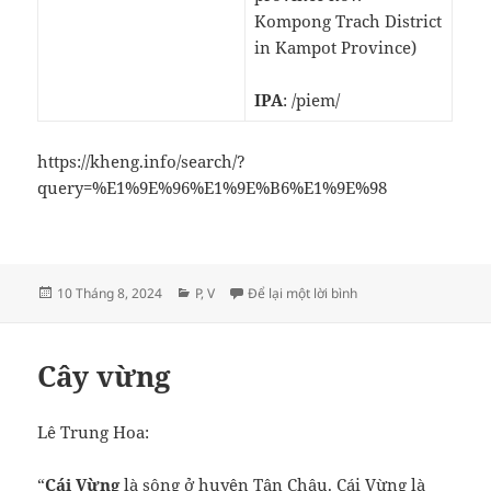
Kompong Trach District
in Kampot Province)
IPA
: /piem/
https://kheng.info/search/?
query=%E1%9E%96%E1%9E%B6%E1%9E%98
Đăng
Danh
ở Vàm ពាម bām piəm 
10 Tháng 8, 2024
P
,
V
Để lại một lời bình
vào
mục
ngày
Cây vừng
Lê Trung Hoa:
“
Cái Vừng
là sông
ở huyện Tân Châu. Cái Vừng là