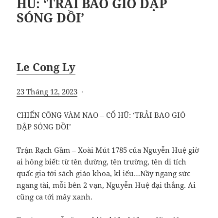
HŨ: ‘TRẢI BAO GIÓ DẬP
SÓNG DỒI’
Le Cong Ly
23 Tháng 12, 2023
·
CHIẾN CÔNG VÀM NAO – CỔ HŨ: ‘TRẢI BAO GIÓ
DẬP SÓNG DỒI’
Trận Rạch Gầm – Xoài Mút 1785 của Nguyễn Huệ giờ
ai hông biết: từ tên đường, tên trường, tên di tích
quấc gia tới sách giáo khoa, kỉ iếu…Nầy ngang sức
ngang tài, mỗi bên 2 vạn, Nguyễn Huệ đại thắng. Ai
cũng ca tới mây xanh.