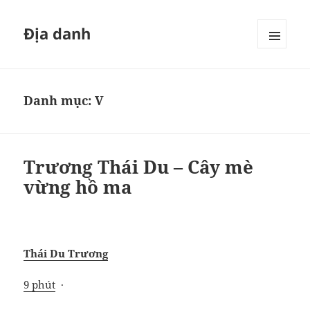
Địa danh
MENU
VÀ
CÁC
WIDGET
Danh mục:
V
Trương Thái Du – Cây mè
vừng hồ ma
Thái Du Trương
9 phút
·