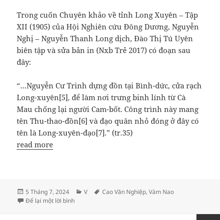
Trong cuốn Chuyên khảo về tỉnh Long Xuyên – Tập
XII (1905) của Hội Nghiên cứu Đông Dương, Nguyễn
Nghị – Nguyễn Thanh Long dịch, Đào Thị Tú Uyên
biên tập và sửa bản in (Nxb Trẻ 2017) có đoạn sau
đây:
“…Nguyễn Cư Trinh dựng đồn tại Bình-dức, cửa rạch
Long-xuyên[5], để làm nơi trưng binh lính từ Cà
Mau chống lại người Cam-bốt. Công trình này mang
tên Thu-thao-đồn[6] và đạo quân nhỏ đóng ở đây có
tên là Long-xuyên-đạo[7].” (tr.35)
read more
Đăng
Danh
Thẻ
5 Tháng 7, 2024
V
Cao Văn Nghiệp
,
Vàm Nao
vào
ở ĐỒN THỦ THẢO Ở VÀM LONG XUYÊN
mục
Để lại một lời bình
ngày
Phân