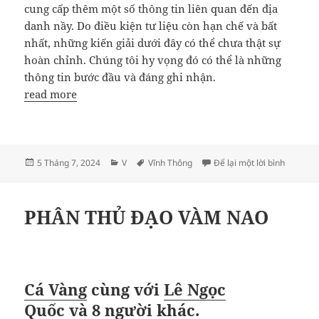
cung cấp thêm một số thông tin liên quan đến địa
danh nầy. Do điều kiện tư liệu còn hạn chế và bất
nhất, những kiến giải dưới đây có thể chưa thật sự
hoàn chỉnh. Chúng tôi hy vọng đó có thể là những
thông tin bước đầu và đáng ghi nhận.
read more
Đăng
Danh
Thẻ
ở ĐỊA 
5 Tháng 7, 2024
V
Vĩnh Thông
Để lại một lời bình
vào
mục
ngày
PHÂN THỦ ĐẠO VÀM NAO
Cá Vàng
cùng với
Lê Ngọc
Quốc
và
8 người khác
.