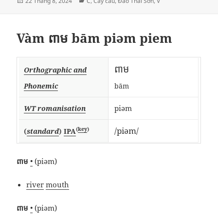
Đăng
Danh
22 Tháng 8, 2024
C
,
Cây cau
,
Đào Thái Sơn
,
V
vào
mục
ngày
Vàm ពាម bām piəm piem
ពាម
Orthographic and
Phonemic
bām
piəm
WT romanisation
/piəm/
(
key
)
(
standard
)
IPA
ពាម
•
(piəm)
river
mouth
ពាម
•
(piəm)