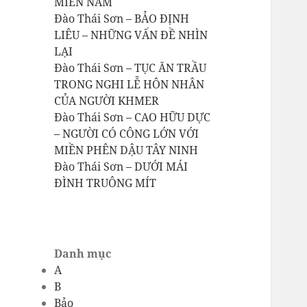
MIỀN NAM
Đào Thái Sơn – BẢO ĐỊNH
LIÊU – NHỮNG VẤN ĐỀ NHÌN
LẠI
Đào Thái Sơn – TỤC ĂN TRẦU
TRONG NGHI LỄ HÔN NHÂN
CỦA NGƯỜI KHMER
Đào Thái Sơn – CAO HỮU DỰC
– NGƯỜI CÓ CÔNG LỚN VỚI
MIỀN PHÊN DẬU TÂY NINH
Đào Thái Sơn – DƯỚI MÁI
ĐÌNH TRUÔNG MÍT
Danh mục
A
B
Bảo