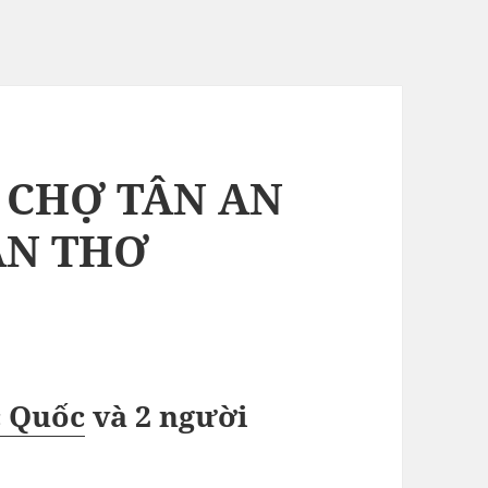
– CHỢ TÂN AN
ẦN THƠ
c Quốc
và
2 người