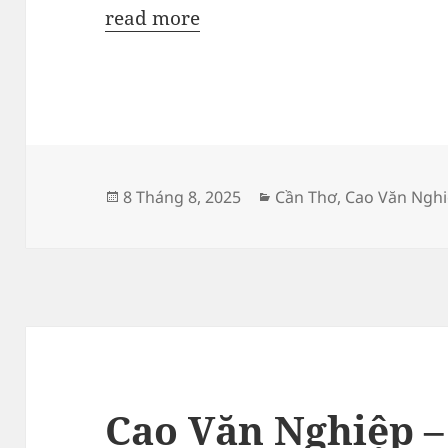
read more
Đăng
Danh
8 Tháng 8, 2025
Cần Thơ
,
Cao Văn Ngh
vào
mục
ngày
Cao Văn Nghiệp 