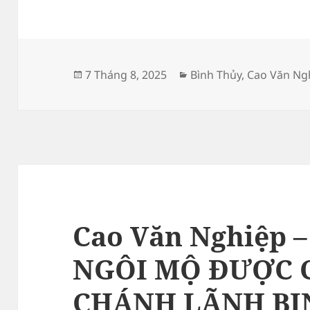
Đăng
Danh
7 Tháng 8, 2025
Bình Thủy
,
Cao Văn Ng
vào
mục
ngày
Cao Văn Nghiệp –
NGÔI MỘ ĐƯỢC 
CHÁNH LÃNH BI