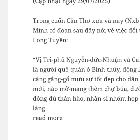
(Cập nhật ngày 29/07/2025)
Trong cuốn Cần Thơ xưa và nay (Nxb
Minh có đoạn sau đây nói về việc đổi
Long Tuyền:
“Vị Tri-phủ Nguyễn-đức-Nhuận và Cai
là người quê-quán ở Bình-thủy, động 
càng gắng-gổ mưu sự tốt đẹp cho dân
mới, nào mở-mang thêm chợ búa, đườn
đông-đủ thân-hào, nhân-sĩ nhóm họp t
làng.
read more