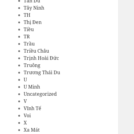
Tản Dù
Tây Ninh
TH
Thị Đen
Tiều
TR
Trầu
Triều Châu
Trịnh Hoài Đức
Truông
Trương Thái Du
U
U Minh
Uncategorized
V
Vĩnh Tế
Voi
X
Xa Mát