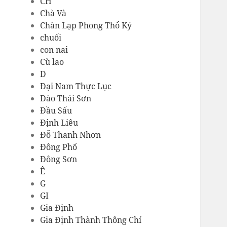
CH
Chà Và
Chân Lạp Phong Thổ Ký
chuối
con nai
Cù lao
D
Đại Nam Thực Lục
Đào Thái Sơn
Đầu Sấu
Định Liêu
Đỗ Thanh Nhơn
Đông Phố
Đông Sơn
Ê
G
GI
Gia Định
Gia Định Thành Thông Chí