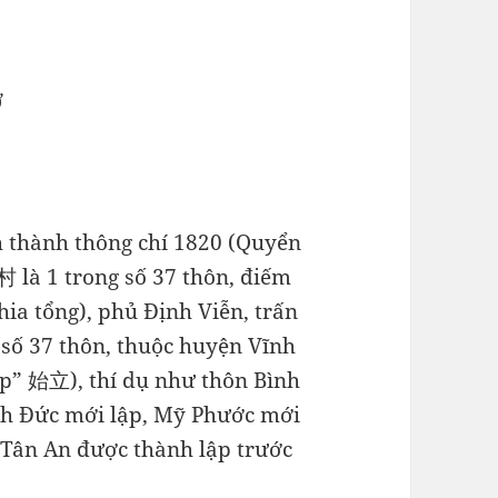
Ơ
h thành thông chí 1820 (Quyển
 là 1 trong số 37 thôn, điếm
ia tổng), phủ Định Viễn, trấn
 số 37 thôn, thuộc huyện Vĩnh
ập” 始立), thí dụ như thôn Bình
nh Đức mới lập, Mỹ Phước mới
 Tân An được thành lập trước