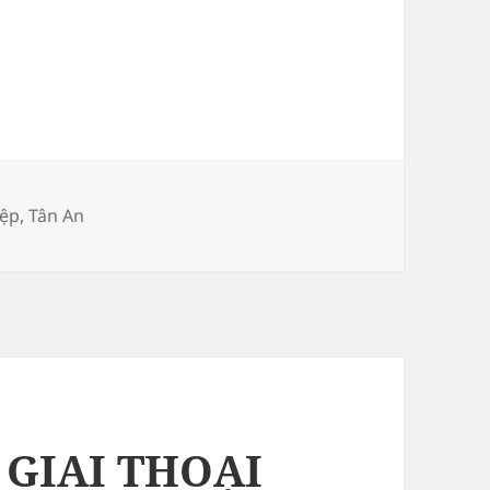
iệp
,
Tân An
– GIAI THOẠI