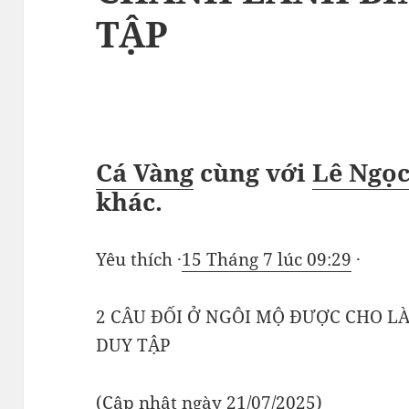
TẬP
Cá Vàng
cùng với
Lê Ngọ
khác
.
Yêu thích ·
15 Tháng 7 lúc 09:29
·
2 CÂU ĐỐI Ở NGÔI MỘ ĐƯỢC CHO L
DUY TẬP
(Cập nhật ngày 21/07/2025)