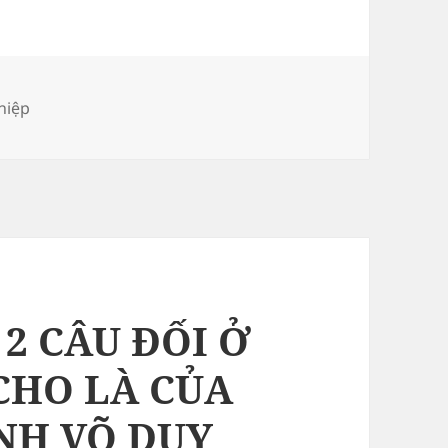
hiệp
 2 CÂU ĐỐI Ở
CHO LÀ CỦA
NH VÕ DUY