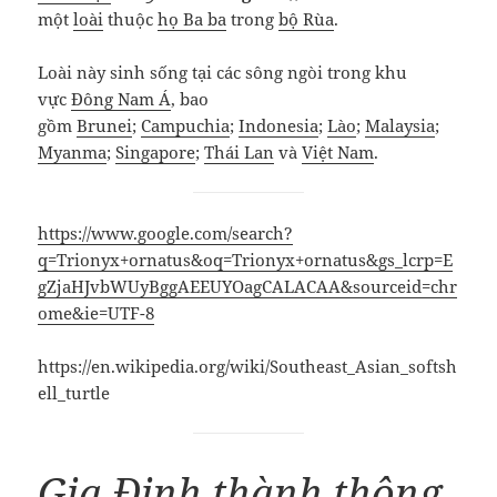
một
loài
thuộc
họ Ba ba
trong
bộ Rùa
.
Loài này sinh sống tại các sông ngòi trong khu
vực
Đông Nam Á
, bao
gồm
Brunei
;
Campuchia
;
Indonesia
;
Lào
;
Malaysia
;
Myanma
;
Singapore
;
Thái Lan
và
Việt Nam
.
https://www.google.com/search?
q=Trionyx+ornatus&oq=Trionyx+ornatus&gs_lcrp=E
gZjaHJvbWUyBggAEEUYOagCALACAA&sourceid=chr
ome&ie=UTF-8
https://en.wikipedia.org/wiki/Southeast_Asian_softsh
ell_turtle
Gia Định thành thông