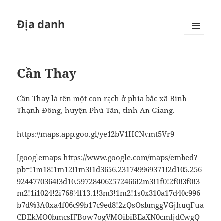
Địa danh
MENU
VÀ
CÁC
WIDGET
Cần Thay
Cần Thay là tên một con rạch ở phía bắc xã Bình
Thạnh Đông, huyện Phú Tân, tỉnh An Giang.
https://maps.app.goo.gl/ye12bV1HCNvmt5Vr9
[googlemaps https://www.google.com/maps/embed?
pb=!1m18!1m12!1m3!1d3656.231749969371!2d105.256
9244770364!3d10.597284062572466!2m3!1f0!2f0!3f0!3
m2!1i1024!2i768!4f13.1!3m3!1m2!1s0x310a17d40c996
b7d%3A0xa4f06c99b17c9ed8!2zQsOsbmggVGjhuqFua
CDEkMO0bmcsIFBow7ogVMOibiBEaXN0cmljdCwgQ