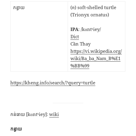
កន្ធាយ
(
n
) soft-shelled turtle
(Trionyx ornatus)
IPA
: /kɑntʰiey/
Dict
Cần Thay
https://vi.wikipedia.org/
wiki/Ba_ba_Nam_B%E1
%BB%99
https://kheng.info/search/?query=turtle
កន់ធាយ [kɑntʰiey]:
wiki
កន្ធាយ