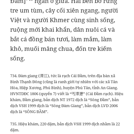
Đam]
ngăn ở giữa. Hai bên bờ rừng
tre um tùm, cây cối xiên ngang, người
Việt và người Khmer cùng sinh sống,
ruộng mới khai khẩn, dân nuôi cá và
bắt cá đồng bán tươi, làm mắm, làm
khô, muối măng chua, đốn tre kiếm
sống.
734. Đàm giang (潭江), tức là rạch Cái Đầm, trên địa bàn xã
Bình Thạnh Đông (cũng là ranh giới tự nhiên với các xã Tân
Hòa, Hiệp Xương, Phú Bình), huyện Phú Tân, tỉnh An Giang.
HVNTDĐC 1806 (quyển 7) viết là “丐潭瀝” (Cái Đầm rạch). Hiệu
khám, Đầm giang, bản dịch NT 1972 dịch là “Sông Đầm”, bản
dịch VSH 1999 dịch là “Sông Đàm Giang”, bản dịch LVD 2006
dịch là “SÔNG ĐẦM”.
735. Hiệu khám, 220 dặm, bản dịch VSH 1999 dịch nhầm là 22
dặm.