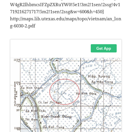
W4gR2lhbmcsIFZpZXRuYW0!5e1!3m2!1sen!2ssg!4v1
719216271717!5m2!1sen!2ssg&w=600&h=450]
http://maps.lib.utexas.edu/maps/topo/vietnam/an_lon
g-6030-2.pdf