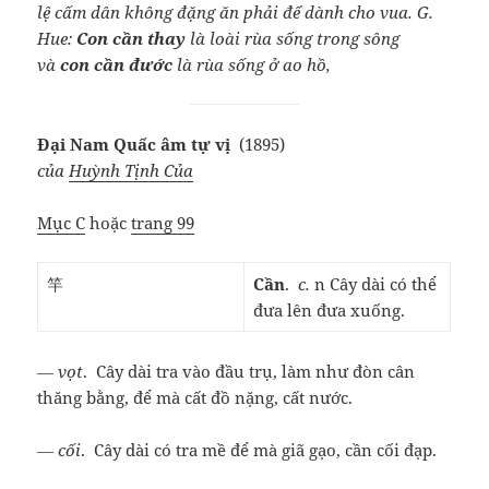
lệ cấm dân không đặng ăn phải để dành cho vua. G.
Hue:
Con cần thay
là loài rùa sống trong sông
và
con cần đước
là rùa sống ở ao hồ,
Đại Nam Quấc âm tự vị
(1895)
của
Huỳnh Tịnh Của
Mục C
hoặc
trang 99
竿
Cần
.
c.
n Cây dài có thể
đưa lên đưa xuống.
― vọt
. Cây dài tra vào đầu trụ, làm như đòn cân
thăng bằng, để mà cất đồ nặng, cất nước.
― cối
. Cây dài có tra mề để mà giã gạo, cần cối đạp.