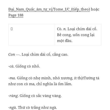
Đại_Nam_Quấc_âm_tự_vị/Tome_I/C_(tiếp_theo)
hoặc
Page 188
𪂮
Cò.
n.
Loại chim dài cổ.
Bẻ cong, uốn cong lại
một đầu.
Con ―
. Loại chim dài cổ, cẳng cao.
-cà
. Giống cò nhỏ.
-ma
. Giống cò nhẹ mình, nhô xương, ít thịtTướng tá
như con cò ma, chỉ nghĩa là ốm lắm.
-ràng
. Giống cò sắc vàng vàng.
-ngà
. Thứ cò trắng như ngà.