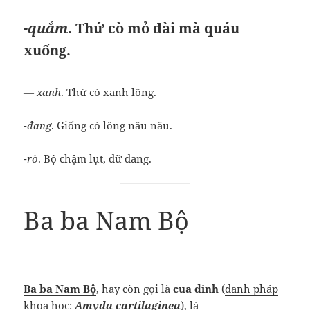
-quắm
. Thứ cò mỏ dài mà quáu
xuống.
― xanh
. Thứ cò xanh lông.
-đang
. Giống cò lông nâu nâu.
-rò
. Bộ chậm lụt, dữ dang.
Ba ba Nam Bộ
Ba ba Nam Bộ
, hay còn gọi là
cua đinh
(
danh pháp
khoa học
:
Amyda cartilaginea
), là