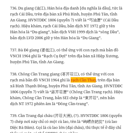
736. Du giang (油江), Hán hóa địa danh [du nghĩa là dầu], tức là
rạch Cái Dầu, trên địa bàn xã Phú Bình, huyện Phú Tân, tỉnh
An Giang. HVNTDĐC 1806 (quyển 7) viết là “丐油瀝” (Cái Dầu
rạch). Hiệu khám, rạch Cái Dầu, bản dịch NT 1972 giữ y tên
Hán hóa là “Du-giang”, bản dịch VSH 1999 dịch là “sông Dầu”,
bản dịch LVD 2006 giữ y tên Hán hóa là “Du Giang”.
737. Bà Đê giang (婆低江), có thể ứng với con rạch mà bản đồ
VNCH 1964 ghi là “Rạch Cụ Đợi” trên địa bàn xã Hiệp Xương,
huyện Phú Tân, tỉnh An Giang.
738. Chông Cần Trang giang (苳芹荘江), có thể ứng với con
rạch mà bản đồ VNCH 1964 ghi là
rạch Cần Thay
, trên địa bàn
xã Bình Thạnh Đông, huyện Phú Tân, tỉnh An Giang. HVNTDĐC
1806 (quyển 7) viết là “蔠芹荘瀝” (Chông Cần Trang rạch). Hiệu
khám, Chông Cần Trang, bản SEI chép là “東芹荘”, nên bản
dịch NT 1972 phiên âm là “Đông Cần-trang”.
739. Cần Trang đại châu (芹荘大洲), (?). HVNTDĐC 1806 (quyển
7) chép nơi này chỉ có một cù lao, tên là “岣嶗亦妑抌” (cù lao
Diệc Bà Đăm). Gọi là cù lao lớn (đại châu), thì thực tế ở đây chỉ