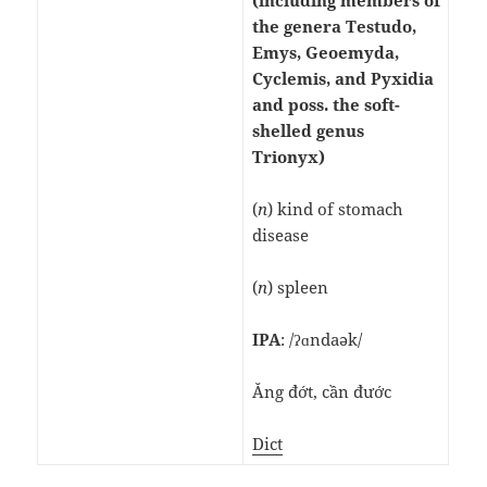
the genera Testudo,
Emys, Geoemyda,
Cyclemis, and Pyxidia
and poss. the soft-
shelled genus
Trionyx)
(
n
) kind of stomach
disease
(
n
) spleen
IPA
: /ʔɑndaǝk/
Ăng đớt, cần đước
Dict