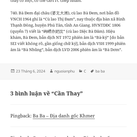
thấy có một, có thể GĐTTC chép nhầm.
740. Bà Đem đại châu (婆冘大洲), cù lao Bà Đem, nơi bản đồ
VNCH 1964 ghi là “Cù lao Thị Đam”, nay thuộc địa bàn xã Bình
Thạnh Đông, huyện Phú Tân, tỉnh An Giang. HVNTDĐC 1806
(quyển 7) viết là “岣嶗亦妑抌” (cù lao Diệc Bà Đăm). Hiệu
khám, Bà Đem, bản dịch NT 1972 phiên âm là “Bà-ký” [do bản
SEI viết không rõ, gần giống chữ ký], bản dịch VSH 1999 phiên
âm là “Bà Nhũng”, bản dịch LVD 2006 phiên âm là “Bà Dơm”.
Đăng
Tác
Danh
Thẻ
23 Tháng 6, 2024
nguoianphu
C
ba ba
vào
giả
mục
ngày
3 bình luận về “Cần Thay”
Pingback:
Ba Ba – Địa danh gốc Khmer