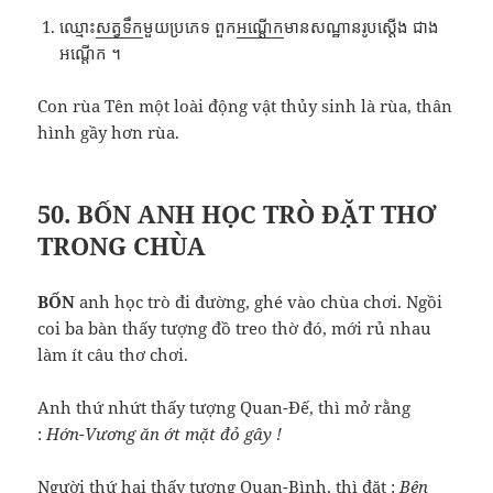
ឈ្មោះ
​សត្វ​ទឹក
​មួយ​ប្រភេទ ពួក
​អណ្ដើក
​មាន​សណ្ឋាន​រូប​ស្ដើង ជាង​
អណ្ដើក ។
Con rùa Tên một loài động vật thủy sinh là rùa, thân
hình gầy hơn rùa.
50. BỐN ANH HỌC TRÒ ĐẶT THƠ
TRONG CHÙA
BỐN
anh học trò đi đường, ghé vào chùa chơi. Ngồi
coi ba bàn thấy tượng đồ treo thờ đó, mới rủ nhau
làm ít câu thơ chơi.
Anh thứ nhứt thấy tượng Quan-Đế, thì mở rằng
:
Hớn-Vương ăn ớt mặt đỏ gây !
Người thứ hai thấy tượng Quan-Bình, thì đặt :
Bên