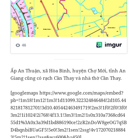
Ấp An Thuận, xã Hòa Bình, huyện Chợ Mới, tỉnh An
Giang cũng có rạch Cần Thay và nhà thờ Cần Thay.
[googlemaps https://www.google.com/maps/embed?
pb=!1m18!1m12!1m3!1d11099.322324846484!2d105.44
821817812701!3d10.405442463491719!2m3!1f0!2f0!3f0!
3m2!1i1024!2i768!4f13.1!3m3!1m2!1s0x310a7368cd64
55d1%3A0x3a39d1bd886190ce!2zR2nDoW8geOG7qSB
D4bqnbiBUaGF5!5e0!3m2!1sen!2ssg!4v172070218884
3!5m2!1sen!2ssg&w=600&h=450]