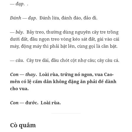
― đạp
. .
Đánh ― đạp
. Đánh lừa, đánh đáo, đảo đi.
― bảy
. Bảy treo, thường dùng nguyên cây tre trồng
dưới đất, đầu ngọn treo vòng kéo sát đất, gài vào cái
máy, động máy thì phải bật lên, cùng gọi là cần bật.
― câu
. Cây tre dài, đầu chót cột nhợ câu; cây câu cá.
Con ― thay
. Loài rùa, trứng nó ngon, vua Cao-
mên có lệ cấm dân không đặng ăn phải để dành
cho vua.
Con ―
đước. Loài rùa.
Cò quắm