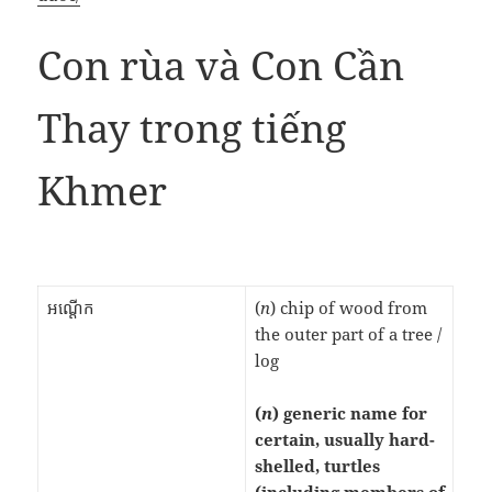
Con rùa và Con Cần
Thay trong tiếng
Khmer
អណ្ដើក
(
n
) chip of wood from
the outer part of a tree /
log
(
n
) generic name for
certain, usually hard-
shelled, turtles
(including members of