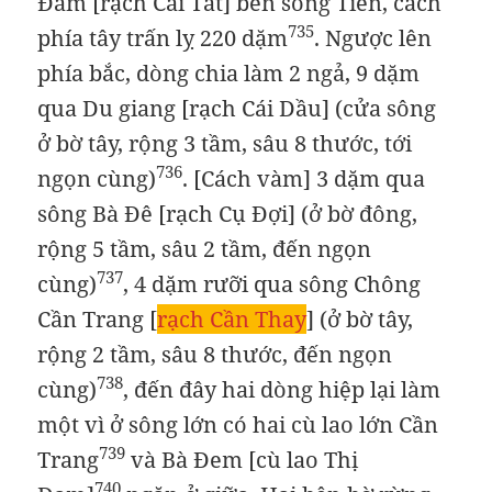
Đàm [rạch Cái Tắt] bên sông Tiền, cách
735
phía tây trấn lỵ 220 dặm
. Ngược lên
phía bắc, dòng chia làm 2 ngả, 9 dặm
qua Du giang [rạch Cái Dầu] (cửa sông
ở bờ tây, rộng 3 tầm, sâu 8 thước, tới
736
ngọn cùng)
. [Cách vàm] 3 dặm qua
sông Bà Đê [rạch Cụ Đợi] (ở bờ đông,
rộng 5 tầm, sâu 2 tầm, đến ngọn
737
cùng)
, 4 dặm rưỡi qua sông Chông
Cần Trang [
rạch Cần Thay
] (ở bờ tây,
rộng 2 tầm, sâu 8 thước, đến ngọn
738
cùng)
, đến đây hai dòng hiệp lại làm
một vì ở sông lớn có hai cù lao lớn Cần
739
Trang
và Bà Đem [cù lao Thị
740