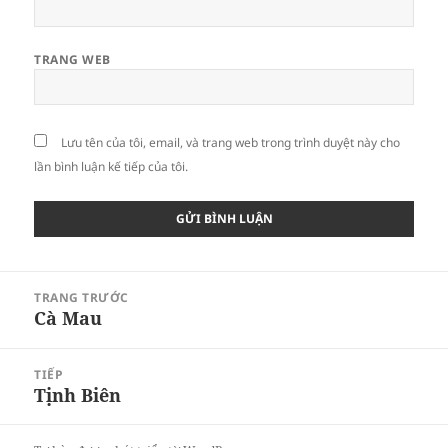
TRANG WEB
Lưu tên của tôi, email, và trang web trong trình duyệt này cho
lần bình luận kế tiếp của tôi.
Điều
TRANG TRƯỚC
hướng
Cà Mau
Bài
bài
viết
viết
trước:
TIẾP
Tịnh Biên
Bài
tiếp
theo: