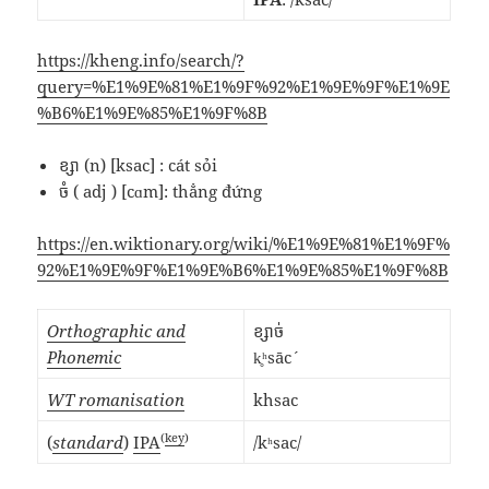
https://kheng.info/search/?
query=%E1%9E%81%E1%9F%92%E1%9E%9F%E1%9E
%B6%E1%9E%85%E1%9F%8B
ខ្សា (n) [ksac] : cát sỏi
ចំ ( adj ) [cɑm]: thẳng đứng
https://en.wiktionary.org/wiki/%E1%9E%81%E1%9F%
92%E1%9E%9F%E1%9E%B6%E1%9E%85%E1%9F%8B
Orthographic and
ខ្សាច់
Phonemic
k̥ʰsāc´
WT romanisation
khsac
(
key
)
(
standard
)
IPA
/kʰsac/