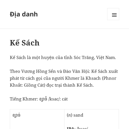
Địa danh
MENU
VÀ
CÁC
WIDGET
Kế Sách
Kế Sách là một huyện của tỉnh Sóc Trăng, Việt Nam.
Theo Vương Hồng Sển và Đào Văn Hội: Kế Sách xuất
phát từ cách gọi của người Khmer là Khsach (Phnor
Khsắt: Giồng Cát) đọc trại thành Kế Sách.
Tiếng Khmer: ខ្សាចំ /ksac/: cát
ខ្សាច់
(
n
) sand
IPA
: /ksac/