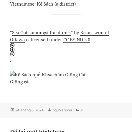
Vietnamese:
Kế Sách
(a district)
“
Sea Oats amongst the dunes
” by
Brian Leon of
Ottawa
is licensed under
CC BY-ND 2.0
.
Giồng cát
Đăng
Tác
Danh
24 Tháng 6, 2024
nguoianphu
K
vào
giả
mục
ngày
Để lại một bình luận