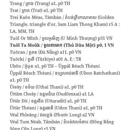
Trang / ត្រាង (Trang) a1, p0 TH
Trat / ត្រាត (Trat) a1, p0 TH
Trei Kaôn Méas, Tâmbán / តំបន់ត្រីកោណមាស (Golden
Triangle, triangle d’or, Sam Liam Thong Kham) r5 A :
LA, MM, TH
Tuŏl Or Mĭnh / ទួលអូរមិញ (U Minh Thượng) p31 VN
Tuŏl Ta Moŭk / ទួលតាមោក (Thủ Dầu Một) p0, 1 VN
Tuŏran / តួរាន (Đà Nẵng) a11, p0 VN
Tuŏrki / តួរគី (Türkiye) a01 A, E : TR
Ubŏn / អ៊ូបុន a1, p0 TH – Ŭppâl Réach Théani
Ŭppâl Réach Théani / ឧប្បលរាជធានី (Ubon Ratchathani)
a1, p0 TH
Ŭteăy / ឧទ័យ (Uthai Thani) a1, p0 TH
Ŭttâm Cheăy / ឧត្តមជ័យ (Oudômxai) a1 LA
Ŭttâr Dit / ឧត្តរឌីត (Uttaradit) a1, p0 TH
Ŭttâr Théani / ឧត្តរធានី (Udon Thani) a1, p0 TH
Véal Phleăng / វាលភ្លង់ (Phước Long) a2 VN
Véal Tum Néab, Tâmbán / តំបន់វាលទំនាប (Đồng Bằng
Sông Cửu Long) r5 VN