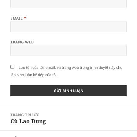
EMAIL
*
TRANG WEB
Lưu tên của tôi, email, và trang web trong trình duyệt này cho
lần bình luận kế tiếp của tôi.
Điều
TRANG TRƯỚC
hướng
Cù Lao Dung
Bài
bài
viết
viết
trước: