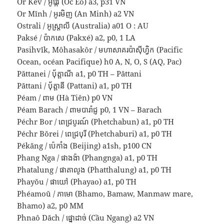
Or Kêv / អូរ្កែវ (Óc Eo) a3, p31 VN
Or Mĭnh / អូរមិញ (An Minh) a2 VN
Ostrali / អូស្ត្រាលី (Australia) a01 O : AU
Paksé / ប៉ាកសេ (Pakxé) a2, p0, 1 LA
Pasihvĭk, Môhasakôr / មហាសាគរប៉ាស៊ីហ្វិក (Pacific
Ocean, océan Pacifique) h0 A, N, O, S (AQ, Pac)
Păttanei / ប៉័ត្តាណី a1, p0 TH – Păttani
Păttani / ប៉័ត្តានី (Pattani) a1, p0 TH
Péam / ពាម (Hà Tiên) p0 VN
Péam Barach / ពាមបារ៉ាជ្ញ p0, 1 VN – Barach
Péchr Bor / ពេជ្របូរណ៍ (Phetchabun) a1, p0 TH
Péchr Bŏrei / ពេជ្របុរី (Phetchaburi) a1, p0 TH
Pékăng / ប៉េកាំង (Beijing) a1sh, p100 CN
Phang Nga / ផាងង៉ា (Phangnga) a1, p0 TH
Phatalung / ផាតាលូង (Phatthalung) a1, p0 TH
Phayŏu / ផាយៅ (Phayao) a1, p0 TH
Phéamoŭ / ភាមោ (Bhamo, Bamaw, Manmaw mare,
Bhamo) a2, p0 MM
Phnaô Dăch / ផ្នោដាច់ (Cầu Ngang) a2 VN