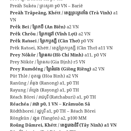
Preăh Sukéa / ព្រះសូគា p0 VN – Bariĕ
Preăh Trâpeăng, Khétt / ខេត្តព្រះត្រពាំង (Trà Vinh)
a1
VN
Prêk Bei / ព្រែកបី (An Biên)
a2 VN
Prêk Chrŏu / ព្រែកជ្រៅ (Vĩnh Lợi)
a2 VN
Prêk Rœ̆ssei / ព្រែកឫស្សី (Cần Thơ)
p0 VN
Prêk Rœ̆ssei, Khétt / ខេត្តព្រែកឫស្សី (Cần Thơ) a11 VN
Prey Nôkôr / ព្រៃនគរ (Hồ Chí Minh)
a11, p0 VN
Prey Nôkôr / ព្រៃនគរ (Gia Định) r5 VN
Prey Rumdéng / ព្រៃរំដេង (Giồng Riềng)
a2 VN
Pŭt Thlé / ពុតធ្លេ (Hòa Bình) a2 VN
Ranŭng / រ៉ានុង (Ranong) a1, p0 TH
Rayung / រ៉ាយូង (Rayong) a1, p0 TH
Réach Bŏrei / រាជបុរី (Ratchaburi) a1, p0 TH
Réachéa / រាជា p0, 1 VN – Krâmuŏn Sâ
Rôdthborei / រដ្ឋបូរី a1, p0 TH – Réach Bŏrei
Rôngkŭn / រង្គុន (Yangôn) a2, p100 MM
Roŭng Dâmrei, Khétt / ខេត្តរោងដំរី (Tây Ninh) a1 VN