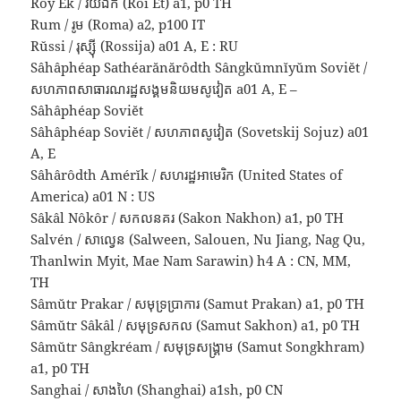
Rôy Êk / រយឯក (Roi Et) a1, p0 TH
Rum / រូម (Roma) a2, p100 IT
Rŭssi / រុស្ស៊ី (Rossija) a01 A, E : RU
Sâhâphéap Sathéarănărôdth Sângkŭmnĭyŭm Soviĕt /
សហភាពសាធារណរដ្ឋសង្គមនិយមសូវៀត a01 A, E –
Sâhâphéap Soviĕt
Sâhâphéap Soviĕt / សហភាពសូវៀត (Sovetskij Sojuz) a01
A, E
Sâhârôdth Amérĭk / សហរដ្ឋអាមេរិក (United States of
America) a01 N : US
Sâkâl Nôkôr / សកលនគរ (Sakon Nakhon) a1, p0 TH
Salvén / សាល្វេន (Salween, Salouen, Nu Jiang, Nag Qu,
Thanlwin Myit, Mae Nam Sarawin) h4 A : CN, MM,
TH
Sâmŭtr Prakar / សមុទ្រប្រាការ (Samut Prakan) a1, p0 TH
Sâmŭtr Sâkâl / សមុទ្រសកល (Samut Sakhon) a1, p0 TH
Sâmŭtr Sângkréam / សមុទ្រសង្គ្រាម (Samut Songkhram)
a1, p0 TH
Sanghai / សាងហៃ (Shanghai) a1sh, p0 CN