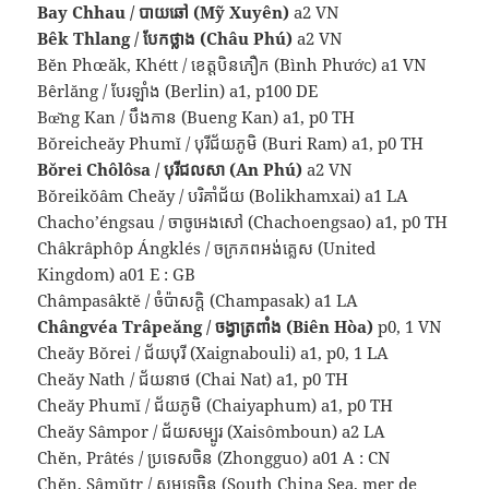
Bay Chhau / បាយឆៅ (Mỹ Xuyên)
a2 VN
Bêk Thlang / បែកថ្លាង (Châu Phú)
a2 VN
Bĕn Phœăk, Khétt / ខេត្តបិនភឿក (Bình Phước) a1 VN
Bêrlăng / បែរឡាំង (Berlin) a1, p100 DE
Bœ̆ng Kan / បឹងកាន (Bueng Kan) a1, p0 TH
Bŏreicheăy Phumĭ / បុរីជ័យភូមិ (Buri Ram) a1, p0 TH
Bŏrei Chôlôsa / បុរីជលសា (An Phú)
a2 VN
Bŏreikŏâm Cheăy / បរិគាំជ័យ (Bolikhamxai) a1 LA
Chacho’éngsau / ចាចូអេងសៅ (Chachoengsao) a1, p0 TH
Châkrâphôp Ángklés / ចក្រភពអង់គ្លេស (United
Kingdom) a01 E : GB
Châmpasâktĕ / ចំប៉ាសក្តិ (Champasak) a1 LA
Chângvéa Trâpeăng / ចង្វាត្រពាំង (Biên Hòa)
p0, 1 VN
Cheăy Bŏrei / ជ័យបុរី (Xaignabouli) a1, p0, 1 LA
Cheăy Nath / ជ័យនាថ (Chai Nat) a1, p0 TH
Cheăy Phumĭ / ជ័យភូមិ (Chaiyaphum) a1, p0 TH
Cheăy Sâmpor / ជ័យសម្បូរ (Xaisômboun) a2 LA
Chĕn, Prâtés / ប្រទេសចិន (Zhongguo) a01 A : CN
Chĕn, Sâmŭtr / សមុទ្រចិន (South China Sea, mer de