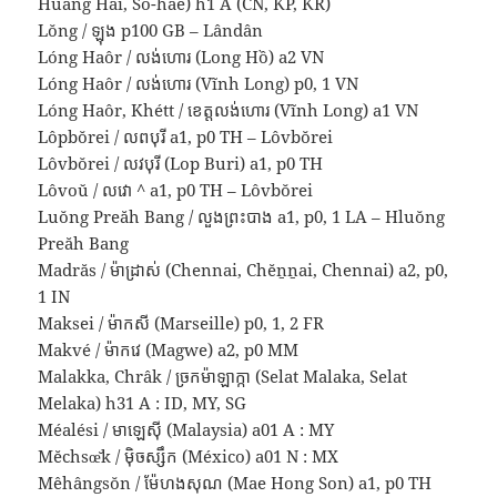
Huang Hai, Sŏ-hae) h1 A (CN, KP, KR)
Lŏng / ឡុង p100 GB – Lândân
Lóng Haôr / លង់ហោរ (Long Hồ) a2 VN
Lóng Haôr / លង់ហោរ (Vĩnh Long) p0, 1 VN
Lóng Haôr, Khétt / ខេត្តលង់ហោរ (Vĩnh Long) a1 VN
Lôpbŏrei / លពបុរី a1, p0 TH – Lôvbŏrei
Lôvbŏrei / លវបុរី (Lop Buri) a1, p0 TH
Lôvoŭ / លវោ ^ a1, p0 TH – Lôvbŏrei
Luŏng Preăh Bang / លួងព្រះបាង a1, p0, 1 LA – Hluŏng
Preăh Bang
Madrăs / ម៉ាដ្រាស់ (Chennai, Chĕṉṉai, Chennai) a2, p0,
1 IN
Maksei / ម៉ាកសី (Marseille) p0, 1, 2 FR
Makvé / ម៉ាកវេ (Magwe) a2, p0 MM
Malakka, Chrâk / ច្រកម៉ាឡាក្កា (Selat Malaka, Selat
Melaka) h31 A : ID, MY, SG
Méalési / មាឡេស៊ី (Malaysia) a01 A : MY
Mĕchsœ̆k / ម៉ិចស្សឹក (México) a01 N : MX
Mêhângsŏn / ម៉ែហងសុណ (Mae Hong Son) a1, p0 TH