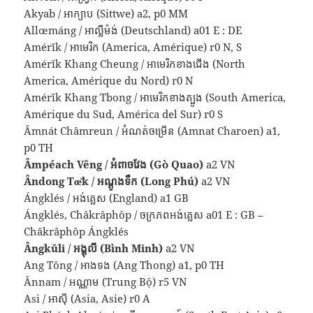
Akyab / អាក្យាប (Sittwe) a2, p0 MM
Allœmáng / អាល្លឺម៉ង់ (Deutschland) a01 E : DE
Amérĭk / អាមេរិក (America, Amérique) r0 N, S
Amérĭk Khang Cheung / អាមេរិកខាងជើង (North
America, Amérique du Nord) r0 N
Amérĭk Khang Tbong / អាមេរិកខាងត្បូង (South America,
Amérique du Sud, América del Sur) r0 S
Âmnát Châmreun / អំណត់ចម្រើន (Amnat Charoen) a1,
p0 TH
Âmpéach Vêng / អំពាចវែង (Gò Quao)
a2 VN
Ândong Tœ̆k / អណ្ដូងទឹក (Long Phú)
a2 VN
Ángklés / អង់គ្លេស (England) a1 GB
Ángklés, Châkrâphôp / ចក្រភពអង់គ្លេស a01 E : GB –
Châkrâphôp Ángklés
Ângkŭli / អង្គុលី (Bình Minh)
a2 VN
Ang Tông / អាងទង (Ang Thong) a1, p0 TH
Ânnam / អណ្ណាម (Trung Bộ) r5 VN
Asi / អាស៊ី (Asia, Asie) r0 A