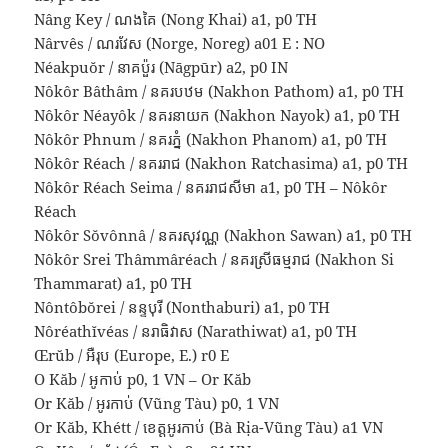
Nâng Key / ណងគៃ (Nong Khai) a1, p0 TH
Nârvês / ណរវែស (Norge, Noreg) a01 E : NO
Néakpuŏr / នាគប៉ួរ (Nāgpūr) a2, p0 IN
Nôkôr Bâthâm / នគរបឋម (Nakhon Pathom) a1, p0 TH
Nôkôr Néayôk / នគរនាយក (Nakhon Nayok) a1, p0 TH
Nôkôr Phnum / នគរភ្នំ (Nakhon Phanom) a1, p0 TH
Nôkôr Réach / នគររាជ (Nakhon Ratchasima) a1, p0 TH
Nôkôr Réach Seima / នគររាជសីមា a1, p0 TH – Nôkôr
Réach
Nôkôr Sŏvônnâ / នគរសុវណ្ណ (Nakhon Sawan) a1, p0 TH
Nôkôr Srei Thâmmâréach / នគរស្រីធម្មរាជ (Nakhon Si
Thammarat) a1, p0 TH
Nôntôbŏrei / នន្ទបុរី (Nonthaburi) a1, p0 TH
Nôréathĭvéas / នរាធិវាស (Narathiwat) a1, p0 TH
Œrŭb / អឺរុប (Europe, E.) r0 E
O Kăb / អូកាប់ p0, 1 VN – Or Kăb
Or Kăb / អូរកាប់ (Vũng Tàu) p0, 1 VN
Or Kăb, Khétt / ខេត្តអូរកាប់ (Bà Rịa-Vũng Tàu) a1 VN