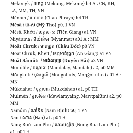
Mékôngk / មេគង្គ (Mekong, Mékong) h4 A : CN, KH,
LA, MM, TH, VN
Ménam / មេណាម (Chao Phraya) h4 TH
Mésâ / មេ-ស (Mỹ Tho)
p0, 1 VN
Mésâ, Khétt / ខេត្តមេ-ស (Tiền Giang) a1 VN
Miyănma / មីយ៉ាន់ម៉ា (Myanmar) a01 A : MM
Moăt Chruk / មាត់ជ្រូក (Châu Đốc)
p0 VN
Moăt Chruk, Khétt / ខេត្តមាត់ជ្រូក (An Giang) a1 VN
Moăt Sâmŭtr / មាត់សមុទ្រ (Duyên Hải)
a2 VN
Môndôlé / មណ្ឌលេ (Mandalay, Mandale) a2, p0 MM
Mŏngkoli / ម៉ុងហ្គូលី (Mongol uls, Moŋġol ulus) a01 A :
MN
Mŭkdahar / មុក្ដាហារ (Mukdahan) a1, p0 TH
Mulmên / មូលម៉ែន (Mawlamyaing, Mawtpalüm) a2, p0
MM
Nămdĭn / ណាំឌិន (Nam Định) p0, 1 VN
Nan / ណាន (Nan) a1, p0 TH
Nâng Buŏ Lam Phu / ណងបួឡាំភូ (Nong Bua Lam Phu)
a1, p0 TH