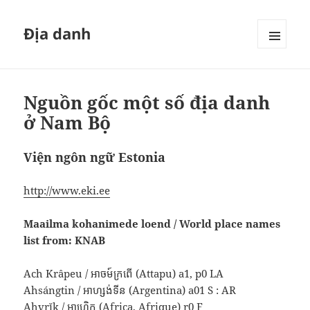
Địa danh
MENU
VÀ
CÁC
WIDGET
Nguồn gốc một số địa danh
ở Nam Bộ
Viện ngôn ngữ Estonia
http://www.eki.ee
Maailma kohanimede loend / World place names
list from: KNAB
Ach Krâpeu / អាចម៍ក្រពើ (Attapu) a1, p0 LA
Ahsángtin / អាហ្សង់ទីន (Argentina) a01 S : AR
Ahvrĭk / អាហ្វ្រិក (Africa, Afrique) r0 F