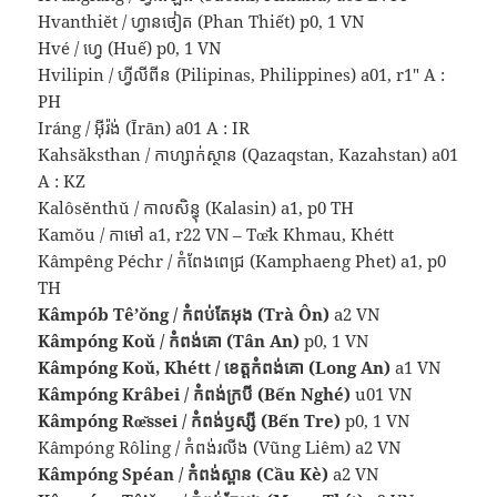
Hvanthiĕt / ហ្វានថៀត (Phan Thiết) p0, 1 VN
Hvé / ហ្វេ (Huế) p0, 1 VN
Hvilipin / ហ្វីលីពីន (Pilipinas, Philippines) a01, r1″ A :
PH
Iráng / អ៊ីរ៉ង់ (Īrān) a01 A : IR
Kahsăksthan / កាហ្សាក់ស្ថាន (Qazaqstan, Kazahstan) a01
A : KZ
Kalôsĕnthŭ / កាលសិន្ធុ (Kalasin) a1, p0 TH
Kamŏu / កាមៅ a1, r22 VN – Tœ̆k Khmau, Khétt
Kâmpêng Péchr / កំពែងពេជ្រ (Kamphaeng Phet) a1, p0
TH
Kâmpób Tê’ŏng / កំពប់តែអុង (Trà Ôn)
a2 VN
Kâmpóng Koŭ / កំពង់គោ (Tân An)
p0, 1 VN
Kâmpóng Koŭ, Khétt / ខេត្តកំពង់គោ (Long An)
a1 VN
Kâmpóng Krâbei / កំពង់ក្របី (Bến Nghé)
u01 VN
Kâmpóng Rœ̆ssei / កំពង់ឫស្សី (Bến Tre)
p0, 1 VN
Kâmpóng Rôling / កំពង់រលីង (Vũng Liêm) a2 VN
Kâmpóng Spéan / កំពង់ស្ពាន (Cầu Kè)
a2 VN