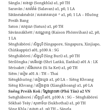
Sângla / សងឡា (Songkhla) a1, p0 TH
Saravăn / សារ៉ាវ៉ាន់ (Salavan) a1, p0, 1 LA
Sătănéakéahŭt / សតនាគនហុត ^ a1, p0, 1 LA – Hluŏng
Preăh Bang
Saton / សាតូណ (Satun) a1, p0 TH
Sâvânnâkhétt / សវណ្ណខេត្ត (Kaison Phômvihan) a2, p0,
1 LA
Sĕnghâbŏrei / សិង្ហបុរី (Singapore, Singapura, Xinjiapo,
Chiṅkappūr) a01, p100 A : SG
Sĕnghâbŏrei / សិង្ហបុរី (Sing Buri) a1, p0 TH
Sérilôngka / សេរីលង្កា (Shrī Lańkā, Ilaṅkai) a01 A : LK
Sĕrisakét / សិរីសាកេត (Si Sa Ket) a1, p0 TH
Siĕm / សៀម a01 A : TH – Thai
Siĕngkhuŏng / សៀងឃួង a1, p0 LA – Siĕng Khvang
Siĕng Khvang / ស៊ៀងខ្វាង (Xiangkhoang) a1, p0 LA
Snêng Preăh Koŭ / ស្នែងព្រះគោ (Phú Tân) a2 VN
Sœ̆nghâborei / សឹង្ហបូរី a01, p100 A : SG – Sĕnghâbŏrei
Sŏkhaô Teăy / សុខោទ័យ (Sukhothai) a1, p0 TH
Sŏng Khla / សុងខ្លា a1, p0 TH – Sângla