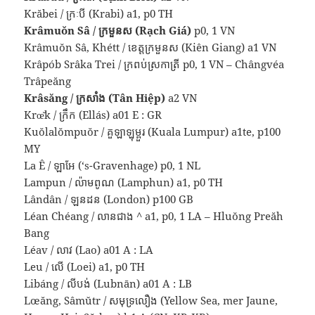
Krăbei / ក្រៈបី (Krabi) a1, p0 TH
Krâmuŏn Sâ / ក្រមួនស (Rạch Giá)
p0, 1 VN
Krâmuŏn Sâ, Khétt / ខេត្តក្រមួនស (Kiên Giang) a1 VN
Krâpób Srâka Trei / ក្រពប់ស្រកាត្រី p0, 1 VN – Chângvéa
Trâpeăng
Krâsăng / ក្រសាំង (Tân Hiệp)
a2 VN
Krœ̆k / ក្រឹក (Ellás) a01 E : GR
Kuŏlalŏmpuŏr / គួឡាឡុម្ពួរ (Kuala Lumpur) a1te, p100
MY
La Ê / ឡាអែ (‘s-Gravenhage) p0, 1 NL
Lampun / ល៉ាមពូណ (Lamphun) a1, p0 TH
Lândân / ឡនដន (London) p100 GB
Léan Chéang / លានជាង ^ a1, p0, 1 LA – Hluŏng Preăh
Bang
Léav / លាវ (Lao) a01 A : LA
Leu / លើ (Loei) a1, p0 TH
Libáng / លីបង់ (Lubnān) a01 A : LB
Lœăng, Sâmŭtr / សមុទ្រលឿង (Yellow Sea, mer Jaune,