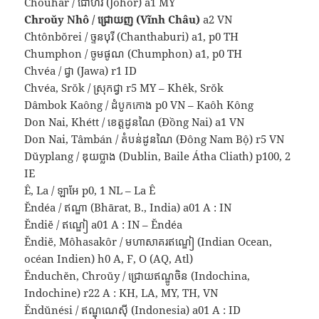
Choŭhâr / ជោហរ (Johor) a1 MY
Chroŭy Nhô / ជ្រោយញ (Vĩnh Châu)
a2 VN
Chtônbŏrei / ច្ទនបុរី (Chanthaburi) a1, p0 TH
Chumphon / ចូមផូណ (Chumphon) a1, p0 TH
Chvéa / ជ្វា (Jawa) r1 ID
Chvéa, Srŏk / ស្រុកជ្វា r5 MY – Khêk, Srŏk
Dâmbok Kaông / ដំបូកកោង p0 VN – Kaôh Kông
Don Nai, Khétt / ខេត្តដូនណៃ (Đồng Nai) a1 VN
Don Nai, Tâmbán / តំបន់ដូនណៃ (Đông Nam Bộ) r5 VN
Dŭyplang / ឌុយប្លាង (Dublin, Baile Átha Cliath) p100, 2
IE
Ê, La / ឡាអែ p0, 1 NL – La Ê
Ĕndéa / ឥណ្ឌា (Bhārat, B., India) a01 A : IN
Ĕndiĕ / ឥណ្ឌៀ a01 A : IN – Ĕndéa
Ĕndiĕ, Môhasakôr / មហាសាគរឥណ្ឌៀ (Indian Ocean,
océan Indien) h0 A, F, O (AQ, Atl)
Ĕnduchĕn, Chroŭy / ជ្រោយឥណ្ឌូចិន (Indochina,
Indochine) r22 A : KH, LA, MY, TH, VN
Ĕndŭnési / ឥណ្ឌុណេស៊ី (Indonesia) a01 A : ID