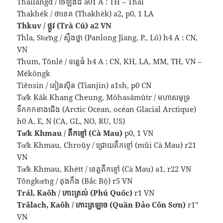
Thailângd / ថៃឡងដ៍ a01 A : TH – Thai
Thakhék / ថាខេគ (Thakhèk) a2, p0, 1 LA
Thkuv / ថ្កូវ (Trà Cú) a2 VN
Thla, Stœ̆ng / ស្ទឹងថ្លា (Panlong Jiang, P., Lô) h4 A : CN,
VN
Thum, Tônlé / ទន្លេធំ h4 A : CN, KH, LA, MM, TH, VN –
Mékôngk
Tiĕnsin / តៀនស៊ីន (Tianjin) a1sh, p0 CN
Tœ̆k Kâk Khang Cheung, Môhasâmŭtr / មហាសមុទ្រ
ទឹកកកខាងជើង (Arctic Ocean, océan Glacial Arctique)
h0 A, E, N (CA, GL, NO, RU, US)
Tœ̆k Khmau / តឹកខ្មៅ (Cà Mau)
p0, 1 VN
Tœ̆k Khmau, Chroŭy / ជ្រោយតឹកខ្មៅ (mũi Cà Mau) r21
VN
Tœ̆k Khmau, Khétt / ខេត្តតឹកខ្មៅ (Cà Mau) a1, r22 VN
Tŏngkœ̆ng / តុងកឹង (Bắc Bộ) r5 VN
Trál, Kaôh / កោះត្រល់ (Phú Quốc)
r1 VN
Trâlach, Kaôh / កោះត្រឡាច (Quần Đảo Côn Sơn)
r1″
VN