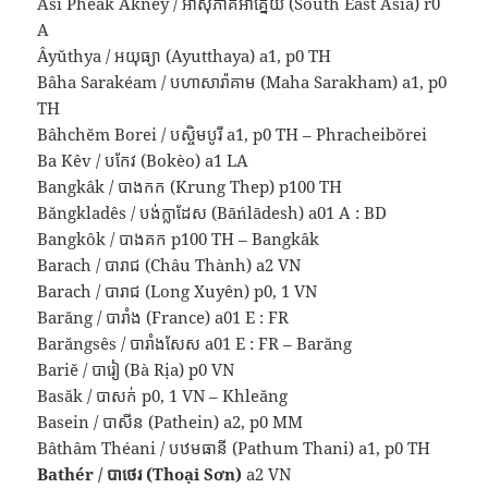
Asi Phéak Aknéy / អាស៊ីភាគអាគ្នេយ៍ (South East Asia) r0
A
Âyŭthya / អយុធ្យា (Ayutthaya) a1, p0 TH
Bâha Sarakéam / បហាសារ៉ាគាម (Maha Sarakham) a1, p0
TH
Bâhchĕm Borei / បស្ចិមបូរី a1, p0 TH – Phracheibŏrei
Ba Kêv / បកែវ (Bokèo) a1 LA
Bangkâk / បាងកក (Krung Thep) p100 TH
Băngkladês / បង់ក្លាដែស (Bāńlādesh) a01 A : BD
Bangkôk / បាងគក p100 TH – Bangkâk
Barach / បារាជ (Châu Thành) a2 VN
Barach / បារាជ (Long Xuyên) p0, 1 VN
Barăng / បារាំង (France) a01 E : FR
Barăngsês / បារាំងសែស a01 E : FR – Barăng
Bariĕ / បារៀ (Bà Rịa) p0 VN
Basăk / បាសក់ p0, 1 VN – Khleăng
Basein / បាសីន (Pathein) a2, p0 MM
Bâthâm Théani / បឋមធានី (Pathum Thani) a1, p0 TH
Bathér / បាថេរ (Thoại Sơn)
a2 VN