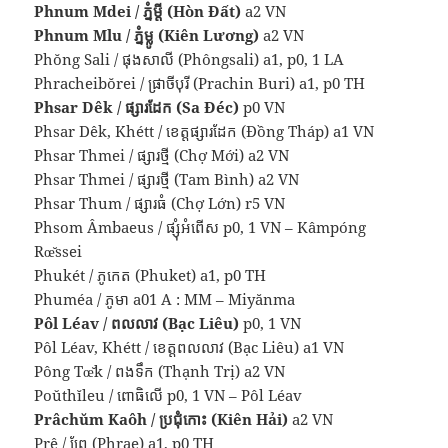
Phnum Mdei / ភ្នំម្ដី (Hòn Đất)
a2 VN
Phnum Mlu / ភ្នំម្លូ (Kiên Lương)
a2 VN
Phŏng Sali / ផុងសាលី (Phôngsali) a1, p0, 1 LA
Phracheibŏrei / ផ្រាចីបុរី (Prachin Buri) a1, p0 TH
Phsar Dêk / ផ្សារដែក (Sa Đéc)
p0 VN
Phsar Dêk, Khétt / ខេត្តផ្សារដែក (Đồng Tháp) a1 VN
Phsar Thmei / ផ្សារថ្មី (Chợ Mới) a2 VN
Phsar Thmei / ផ្សារថ្មី (Tam Bình) a2 VN
Phsar Thum / ផ្សារធំ (Chợ Lớn) r5 VN
Phsom Âmbaeus / ផ្សុំអំពើស p0, 1 VN – Kâmpóng
Rœ̆ssei
Phukét / ភូកេត (Phuket) a1, p0 TH
Phuméa / ភូមា a01 A : MM – Miyănma
Pôl Léav / ពលលាវ (Bạc Liêu)
p0, 1 VN
Pôl Léav, Khétt / ខេត្តពលលាវ (Bạc Liêu) a1 VN
Pông Tœ̆k / ពងទឹក (Thạnh Trị) a2 VN
Poŭthĭleu / ពោធិលើ p0, 1 VN – Pôl Léav
Prâchŭm Kaôh / ប្រជុំកោះ (Kiên Hải)
a2 VN
Prê / ព្រែ (Phrae) a1, p0 TH