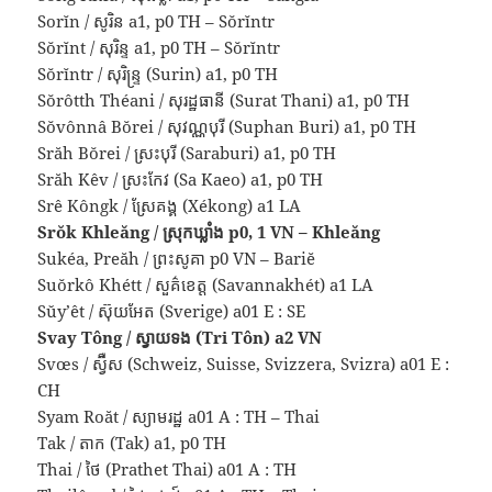
Sorĭn / សូរិន a1, p0 TH – Sŏrĭntr
Sŏrĭnt / សុរិន្ទ a1, p0 TH – Sŏrĭntr
Sŏrĭntr / សុរិន្ទ្រ (Surin) a1, p0 TH
Sŏrôtth Théani / សុរដ្ឋធានី (Surat Thani) a1, p0 TH
Sŏvônnâ Bŏrei / សុវណ្ណបុរី (Suphan Buri) a1, p0 TH
Srăh Bŏrei / ស្រះបុរី (Saraburi) a1, p0 TH
Srăh Kêv / ស្រះកែវ (Sa Kaeo) a1, p0 TH
Srê Kôngk / ស្រែគង្គ (Xékong) a1 LA
Srŏk Khleăng / ស្រុកឃ្លាំង p0, 1 VN – Khleăng
Sukéa, Preăh / ព្រះសូគា p0 VN – Bariĕ
Suŏrkô Khétt / សួគ៌ខេត្ត (Savannakhét) a1 LA
Sŭy’êt / ស៊ុយអែត (Sverige) a01 E : SE
Svay Tông / ស្វាយទង (Tri Tôn) a2 VN
Svœs / ស្វ៊ឺស (Schweiz, Suisse, Svizzera, Svizra) a01 E :
CH
Syam Roăt / ស្យាមរដ្ឋ a01 A : TH – Thai
Tak / តាក (Tak) a1, p0 TH
Thai / ថៃ (Prathet Thai) a01 A : TH