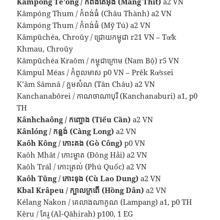
Kâmpóng Tê’ŏng / កំពង់តែអុង (Mang Thít)
a2 VN
Kâmpóng Thum / កំពង់ធំ (Châu Thành) a2 VN
Kâmpóng Thum / កំពង់ធំ (Mỹ Tú) a2 VN
Kâmpŭchéa, Chroŭy / ជ្រោយកម្ពុជា r21 VN – Tœ̆k
Khmau, Chroŭy
Kâmpŭchéa Kraôm / កម្ពុជាក្រោម (Nam Bộ) r5 VN
Kâmpul Méas / កំពូលមាស p0 VN – Prêk Rœ̆ssei
K’âm Sâmnâ / ក្អមសំណ (Tân Châu) a2 VN
Kanchanabŏrei / កាណចាណាបុរី (Kanchanaburi) a1, p0
TH
Kânhchaông / កញ្ចោង (Tiểu Cần)
a2 VN
Kânlóng / កន្លង់ (Càng Long)
a2 VN
Kaôh Kông / កោះគង (Gò Công)
p0 VN
Kaôh Mhât / កោះម្ហាត (Đông Hải) a2 VN
Kaôh Trál / កោះត្រល់ (Phú Quốc) a2 VN
Kaôh Tŭng / កោះទុង (Cù Lao Dung)
a2 VN
Kbal Krâpeu / ក្បាលក្រពើ (Hồng Dân)
a2 VN
Kélang Nakon / គេលាងណាកូណ (Lampang) a1, p0 TH
Kêru / គែរូ (Al-Qāhirah) p100, 1 EG