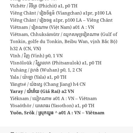
Vĭchĕtr / វិចិត្រ (Phichit) a1, p0 TH
Viĕng Chănt / វៀងច័ន្ទន៍ (Viangchan) a1pr, p100 LA
Viĕng Chânt / វៀងចន្ទ a1pr, p100 LA – Viĕng Chănt
Viĕtnam / វៀតណាម (Việt Nam) a01 A : VN
Viĕtnam, Chhuksâmŭtr / ឈូកសមុទ្រវៀតណាម (Gulf of
Tonkin, golfe du Tonkin, Beibu Wan, vịnh Bắc Bộ)
h32 A (CN, VN)
Vĭnh / វិញ (Vinh) p0, 1 VN
Vĭsnŏloŭk / វិស្ណុលោក (Phitsanulok) a1, p0 TH
Vuháng / វូហង់ (Wuhan) p0, 1, 2 CN
Yala / យ៉ាឡា (Yala) a1, p0 TH
Yângtsé / យ៉ងត្សេ (Chang Jiang) h4 CN
Yaray / យ៉ារ៉ាយ (Giá Rai) a2 VN
Yiĕknam / យៀកណាម a01 A : VN – Viĕtnam
Yôsaôthôr / យសោធរ (Yasothon) a1, p0 TH
Yuŏn, Srŏk / ស្រុកយួន ^ a01 A : VN – Viĕtnam