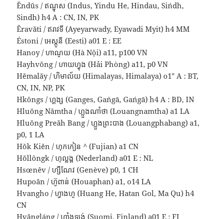
Ĕndŭs / ឥណ្ឌុស (Indus, Yindu He, Hindau, Sińdh,
Sindh) h4 A : CN, IN, PK
Ĕravăti / ឥរាវទី (Ayeyarwady, Eyawadi Myit) h4 MM
Éstoni / អេស្តូនី (Eesti) a01 E : EE
Hanoy / ហាណូយ (Hà Nội) a11, p100 VN
Hayhvŏng / ហាយហ្វុង (Hải Phòng) a11, p0 VN
Hĕmalăy / ហិមាល័យ (Himalayas, Himalaya) o1″ A : BT,
CN, IN, NP, PK
Hkôngs / ហ្គង្ស (Ganges, Gaṅgā, Gańgā) h4 A : BD, IN
Hluŏng Nămtha / ហ្លួងណាំថា (Louangnamtha) a1 LA
Hluŏng Preăh Bang / ហ្លួងព្រះបាង (Louangphabang) a1,
p0, 1 LA
Hŏk Kiĕn / ហុកកៀន ^ (Fujian) a1 CN
Hŏllôngk / ហុល្លង្គ (Nederland) a01 E : NL
Hsœnêv / ហ្សឺណែវ (Genève) p0, 1 CH
Hupoăn / ហ៊ូពាន់ (Houaphan) a1, o14 LA
Hvangho / ហ្វាងហូ (Huang He, Hatan Gol, Ma Qu) h4
CN
Hvăngláng / ហ្វាំងឡង់ (Suomi, Finland) a01 E : FI