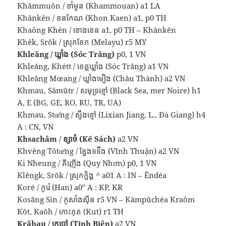
Khămmuŏn / ខាំមួន (Khammouan) a1 LA
Khânkên / ខនកែណ (Khon Kaen) a1, p0 TH
Khaông Khén / ខោងខេន a1, p0 TH – Khânkên
Khêk, Srŏk / ស្រុកខែក (Melayu) r5 MY
Khleăng / ឃ្លាំង (Sóc Trăng)
p0, 1 VN
Khleăng, Khétt / ខេត្តឃ្លាំង (Sóc Trăng) a1 VN
Khleăng Mœang / ឃ្លាំងមឿង (Châu Thành) a2 VN
Khmau, Sâmŭtr / សមុទ្រខ្មៅ (Black Sea, mer Noire) h1
A, E (BG, GE, RO, RU, TR, UA)
Khmau, Stœ̆ng / ស្ទឹងខ្មៅ (Lixian Jiang, L., Đà Giang) h4
A : CN, VN
Khsachâm / ខ្សាចំ (Kế Sách)
a2 VN
Khvêng Tôtœ̆ng / ខ្វែងទទឹង (Vĩnh Thuận) a2 VN
Ki Nheung / គីញើង (Quy Nhơn) p0, 1 VN
Klĕngk, Srŏk / ស្រុកក្លិង្គ ^ a01 A : IN – Ĕndéa
Koré / កូរ៉េ (Han) a0″ A : KP, KR
Kosăng Sin / កូសាំងស៊ីន r5 VN – Kâmpŭchéa Kraôm
Kŏt, Kaôh / កោះកុត (Kut) r1 TH
Krâbau / ក្របៅ (Tịnh Biên)
a2 VN