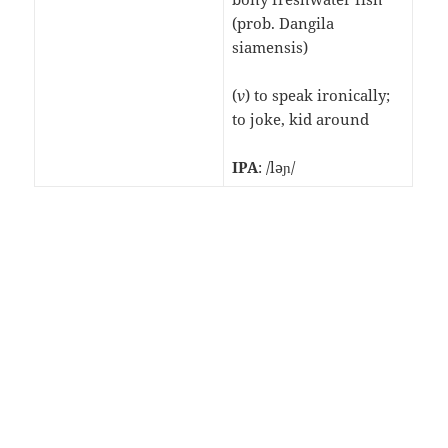
(prob. Dangila
siamensis)
(
v
) to speak ironically;
to joke, kid around
IPA
: /lǝɲ/