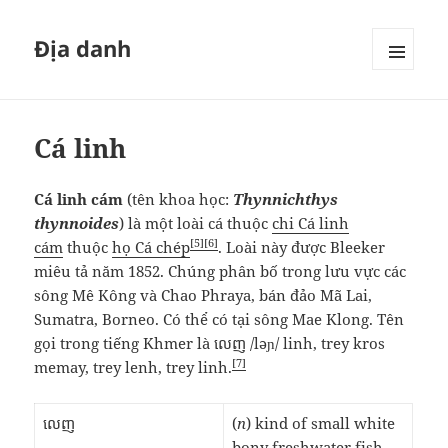
Địa danh
MENU
VÀ
CÁC
WIDGET
Cá linh
Cá linh cám
(tên khoa học:
Thynnichthys
thynnoides
) là một loài cá thuộc
chi Cá linh
[5]
[6]
cám
thuộc
họ Cá chép
. Loài này được Bleeker
miêu tả năm 1852. Chúng phân bố trong lưu vực các
sông Mê Kông và Chao Phraya, bán đảo Mã Lai,
Sumatra, Borneo. Có thể có tại sông Mae Klong. Tên
gọi trong tiếng Khmer là លេញ /lǝɲ/ linh, trey kros
[7]
memay, trey lenh, trey linh.
លេញ
(
n
) kind of small white
bony freshwater fish