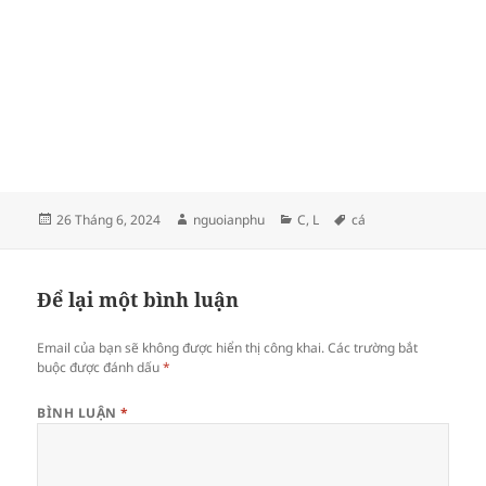
Đăng
Tác
Danh
Thẻ
26 Tháng 6, 2024
nguoianphu
C
,
L
cá
vào
giả
mục
ngày
Để lại một bình luận
Email của bạn sẽ không được hiển thị công khai.
Các trường bắt
buộc được đánh dấu
*
BÌNH LUẬN
*