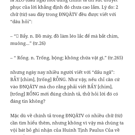
phục của lời khẳng định đó chưa cao lắm. Lý do: 2
chữ (từ) sau đây trong ĐNQÂTV đều được viết với
“dâu hỏi”:
– “𣞻 Bẩy. n. Đồ máy, đồ làm léo lắc để mà bắt chim,
muông…” (tr.26)
– “ Rổng. n. Trống, bộng; không chứa vật gì.” (tr.265)
nhưng ngày nay nhiều người viết với “dấu ngã”:
BẪY [chim], [trống] RỖNG. Như vậy, nếu chỉ căn cứ
vào ĐNQÂTV mà cho rằng phải viết BẨY [chim],
[trống] RỔNG mới đúng chính tả, thử hỏi lời đó có
đáng tin không?
Mặc dù về chính tả trong ĐNQÂTV có nhiều chữ (từ)
cần tìm hiểu thêm, nhưng không vì vậy mà chúng ta
vội bát bỏ ghi nhận của Huình Tịnh Paulus Của về