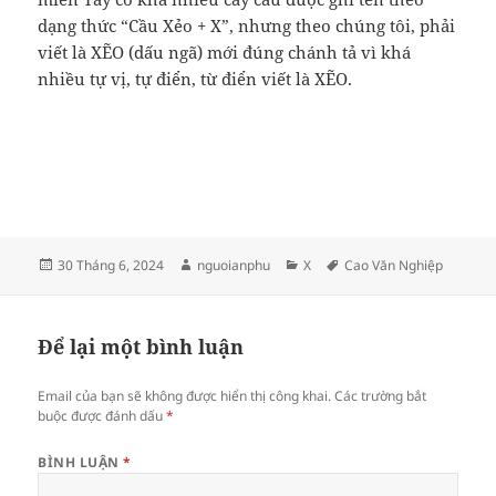
dạng thức “Cầu Xẻo + X”, nhưng theo chúng tôi, phải
viết là XẼO (dấu ngã) mới đúng chánh tả vì khá
nhiều tự vị, tự điển, từ điển viết là XẼO.
Đăng
Tác
Danh
Thẻ
30 Tháng 6, 2024
nguoianphu
X
Cao Văn Nghiệp
vào
giả
mục
ngày
Để lại một bình luận
Email của bạn sẽ không được hiển thị công khai.
Các trường bắt
buộc được đánh dấu
*
BÌNH LUẬN
*