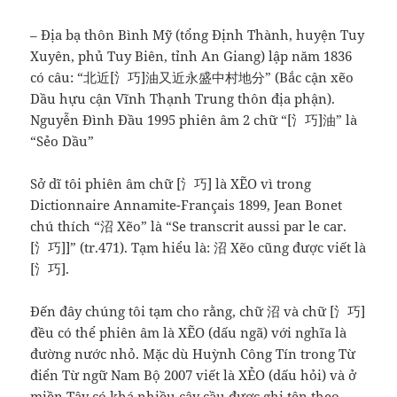
– Địa bạ thôn Bình Mỹ (tổng Định Thành, huyện Tuy
Xuyên, phủ Tuy Biên, tỉnh An Giang) lập năm 1836
có câu: “北近[氵巧]油又近永盛中村地分” (Bắc cận xẽo
Dầu hựu cận Vĩnh Thạnh Trung thôn địa phận).
Nguyễn Đình Đầu 1995 phiên âm 2 chữ “[氵巧]油” là
“Sẻo Dầu”
Sở dĩ tôi phiên âm chữ [氵巧] là XẼO vì trong
Dictionnaire Annamite-Français 1899, Jean Bonet
chú thích “沼 Xẽo” là “Se transcrit aussi par le car.
[氵巧]]” (tr.471). Tạm hiểu là: 沼 Xẽo cũng được viết là
[氵巧].
Đến đây chúng tôi tạm cho rằng, chữ 沼 và chữ [氵巧]
đều có thể phiên âm là XẼO (dấu ngã) với nghĩa là
đường nước nhỏ. Mặc dù Huỳnh Công Tín trong Từ
điển Từ ngữ Nam Bộ 2007 viết là XẺO (dấu hỏi) và ở
miền Tây có khá nhiều cây cầu được ghi tên theo