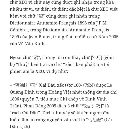
chữ XẼO vì chữ này cũng được ghi nhận trong khá
nhiều từ vị, tự điển, từ điển; đặc biệt là chữ XẼO viết
kèm với chữ “沼” cũng được ghi nhận trong
Dictionnaire Annamite-Français 1898 của J.F.M.
Génibrel, trong Dictionnaire Annamite-Français
1899 của Jean Bonet, trong Đại tự điển chữ Nôm 2005
của Vũ Văn Kính…
Ngoài chữ “沼”, chúng tôi còn thấy chữ [氵巧] (gồm
bộ “thuỷ” bên trái và chữ “xảo” bên phải) mà tôi
phiên âm là XẼO, ví dụ như:
– “丐油[氵巧]” (Cái Dầu xẽo) (tờ 100- (79b)) được Lê
Quang Định trong Hoàng Việt nhất thống dư địa chí
1806 (quyển 7, tiểu mục Ghi chép về Dinh Vĩnh
Trấn). Phan Đăng 2005 dịch 3 chữ “丐油[氵巧]” là
“rạch Cái Dầu”. Dịch như vậy sẽ khiến người đọc
hiểu lầm là trong nguyên văn viết là “丐油瀝” (Cái
Dầu rạch)