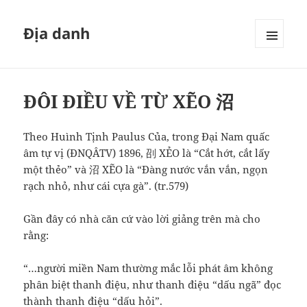
Địa danh
MENU
VÀ
CÁC
WIDGET
ĐÔI ĐIỀU VỀ TỪ XẼO 沼
Theo Huình Tịnh Paulus Của, trong Đại Nam quấc
âm tự vị (ĐNQÂTV) 1896, 刟 XẺO là “Cắt hớt, cắt lấy
một thẻo” và 沼 XẼO là “Đàng nước vắn vắn, ngọn
rạch nhỏ, như cái cựa gà”. (tr.579)
Gần đây có nhà căn cứ vào lời giảng trên mà cho
rằng:
“…người miền Nam thường mắc lỗi phát âm không
phân biệt thanh điệu, như thanh điệu “dấu ngã” đọc
thành thanh điệu “dấu hỏi”.