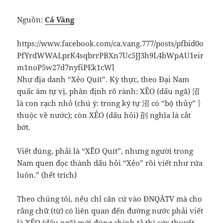
Nguồn:
Cá Vàng
https://www.facebook.com/ca.vang.777/posts/pfbid0o
PfYrdWWALprK4sqbrrPBXn7Uc5JJ3h9L4bWpAU1eir
m1noP5w27d7nyfiPEk1cWl
Như địa danh “Xẻo Quít”. Kỳ thực, theo Đại Nam
quấc âm tự vị, phân định rõ rành: XẼO (dấu ngã) 沼
là con rạch nhỏ (chú ý: trong ký tự 沼 có “bộ thủy” 氵
thuộc về nước); còn XẺO (dấu hỏi) 刟 nghĩa là cắt
bớt.
Viết đúng, phải là “XẼO Quít”, nhưng người trong
Nam quen đọc thành dấu hỏi “Xẻo” rồi viết như rứa
luôn.” (hết trích)
Theo chúng tôi, nếu chỉ căn cứ vào ĐNQÂTV mà cho
rằng chữ (từ) có liên quan đến đường nước phải viết
là XẼO (dấu ngã) mới đúng chính tả thì sức thuyết