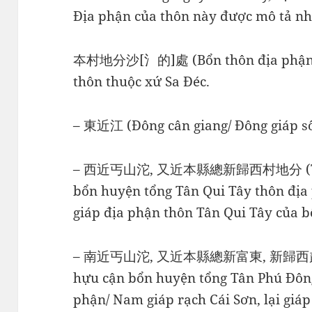
Địa phận của thôn này được mô tả nh
夲村地分沙[氵的]處 (Bổn thôn địa phận Sa
thôn thuộc xứ Sa Đéc.
– 東近江 (Đông cân giang/ Đông giáp s
– 西近丐山沱, 又近本縣總新歸西村地分 (Tây cậ
bổn huyện tổng Tân Qui Tây thôn địa p
giáp địa phận thôn Tân Qui Tây của b
– 南近丐山沱, 又近本縣總新富東, 新歸西貳村地分
hựu cận bổn huyện tổng Tân Phú Đông
phận/ Nam giáp rạch Cái Sơn, lại giá