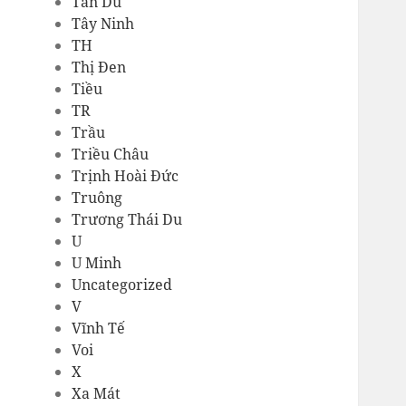
Tản Dù
Tây Ninh
TH
Thị Đen
Tiều
TR
Trầu
Triều Châu
Trịnh Hoài Đức
Truông
Trương Thái Du
U
U Minh
Uncategorized
V
Vĩnh Tế
Voi
X
Xa Mát