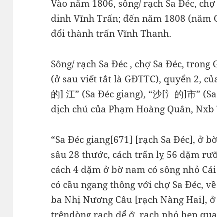
Vào năm 1806, sông/ rạch Sa Đéc, chợ
dinh Vĩnh Trấn; đến năm 1808 (năm G
đổi thành trấn Vĩnh Thanh.
Sông/ rạch Sa Đéc , chợ Sa Đéc, trong
(ở sau viết tắt là GĐTTC), quyển 2, 
的] 江” (Sa Đéc giang), “沙[氵的]市” (Sa Đ
dịch chú của Phạm Hoàng Quân, Nxb 
“Sa Đéc giang[671] [rạch Sa Đéc], ở b
sâu 28 thước, cách trấn lỵ 56 dặm rưỡ
cách 4 dặm ở bờ nam có sông nhỏ Cái 
có cầu ngang thông với chợ Sa Đéc, v
ba Nhị Nương Câu [rạch Nàng Hai], ở
trêndòng rạch để ở, rạch nhỏ hẹp qu