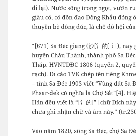
đi lại). Nước sông trong ngọt, vườn r
giàu có, có đồn đạo Đông Khẩu đóng ở
thuyền bè đông đúc, là chỗ đô hội của
“[671] Sa Đéc giang (沙[氵的] 江), nay gọ
huyện Châu Thành, thành phố Sa Đéc 
Tháp. HVNTDĐC 1806 (quyển 2, quyển
rạch). Di cảo TVK chép tên tiếng Khm
– tỉnh Sa Đéc 1903 viết “Vùng đất Sa 
Phsar-dek có nghĩa là Chợ Sắt”[4]. H
Hán đều viết là “[氵的]” [chữ Đích n
chưa ghi nhận chữ và âm này.” (tr.230
Vào năm 1820, sông Sa Đéc, chợ Sa Đ