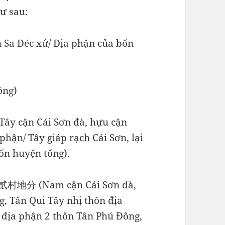
ư sau:
 Đéc xứ/ Địa phận của bổn
ông)
n Cái Sơn đà, hựu cận
hận/ Tây giáp rạch Cái Sơn, lại
ổn huyện tổng).
 (Nam cận Cái Sơn đà,
, Tân Qui Tây nhị thôn địa
p địa phận 2 thôn Tân Phú Đông,