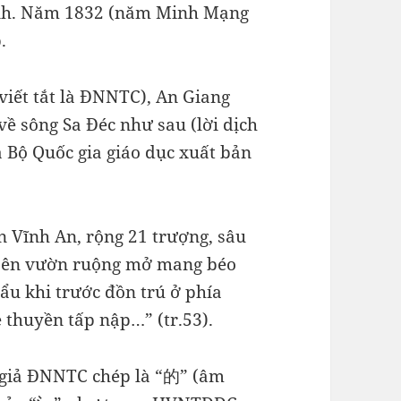
ịnh. Năm 1832 (năm Minh Mạng
.
viết tắt là ĐNNTC), An Giang
về sông Sa Đéc như sau (lời dịch
 Bộ Quốc gia giáo dục xuất bản
 Vĩnh An, rộng 21 trượng, sâu
i bên vườn ruộng mở mang béo
ẩu khi trước đồn trú ở phía
e thuyền tấp nập…” (tr.53).
c giả ĐNNTC chép là “的” (âm