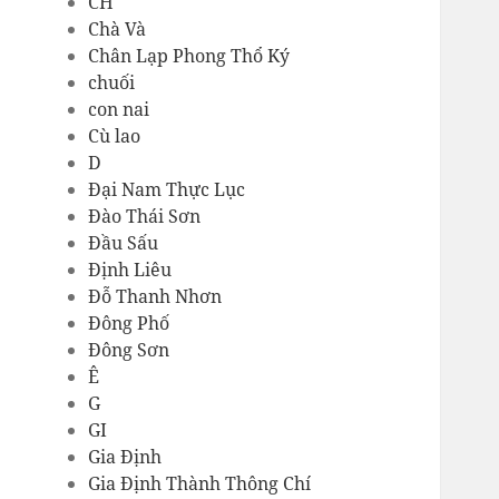
CH
Chà Và
Chân Lạp Phong Thổ Ký
chuối
con nai
Cù lao
D
Đại Nam Thực Lục
Đào Thái Sơn
Đầu Sấu
Định Liêu
Đỗ Thanh Nhơn
Đông Phố
Đông Sơn
Ê
G
GI
Gia Định
Gia Định Thành Thông Chí