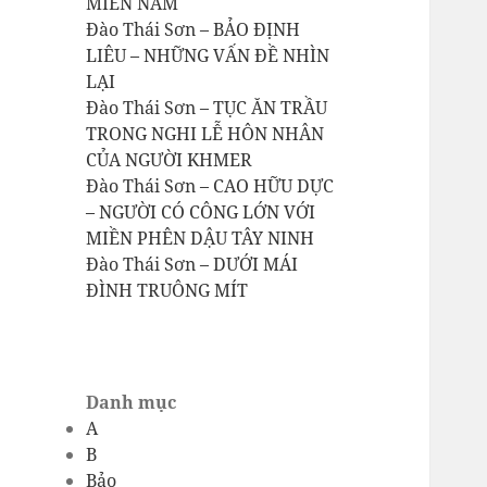
MIỀN NAM
Đào Thái Sơn – BẢO ĐỊNH
LIÊU – NHỮNG VẤN ĐỀ NHÌN
LẠI
Đào Thái Sơn – TỤC ĂN TRẦU
TRONG NGHI LỄ HÔN NHÂN
CỦA NGƯỜI KHMER
Đào Thái Sơn – CAO HỮU DỰC
– NGƯỜI CÓ CÔNG LỚN VỚI
MIỀN PHÊN DẬU TÂY NINH
Đào Thái Sơn – DƯỚI MÁI
ĐÌNH TRUÔNG MÍT
Danh mục
A
B
Bảo