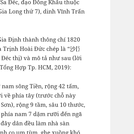
 Sa Đéc, đạo Đông Khẩu thuộc
ia Long thứ 7), dinh Vĩnh Trấn
 Gia Định thành thông chí 1820
của Trịnh Hoài Đức chép là “沙[氵
éc thị) và mô tả như sau (lời
Tổng Hợp Tp. HCM, 2019):
ờ nam sông Tiền, rộng 42 tấm,
i về phía tây (trước chỗ này
Sơn), rộng 9 tầm, sâu 10 thước,
ề phía nam 7 dặm rưỡi đến ngã
 đây dân đều làm nhà sàn
anh co um tùm, ghe xuồng khó