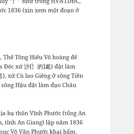
ộ thủy “氵” như trong HVNTDĐC,
ước 1836 (xin xem một đoạn ở
, Thế Tông Hiếu Võ hoàng đế
(Sa Đéc xứ 沙[氵的]處) đặt làm
 xứ Cù lao Giêng ở sông Tiền
ở sông Hậu đặt làm đạo Châu
địa bạ thôn Vĩnh Phước (tổng An
, tỉnh An Giang) lập năm 1836
 mục Võ Văn Phước khai bẩm.