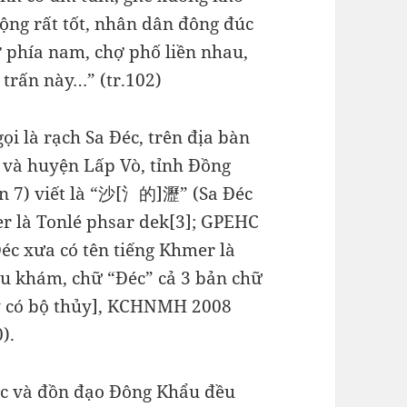
uộng rất tốt, nhân dân đông đúc
 phía nam, chợ phố liền nhau,
 trấn này…” (tr.102)
i là rạch Sa Đéc, trên địa bàn
và huyện Lấp Vò, tỉnh Đồng
 7) viết là “沙[氵的]瀝” (Sa Đéc
er là Tonlé phsar dek[3]; GPEHC
Đéc xưa có tên tiếng Khmer là
iệu khám, chữ “Đéc” cả 3 bản chữ
ày có bộ thủy], KCHNMH 2008
).
éc và đồn đạo Đông Khẩu đều