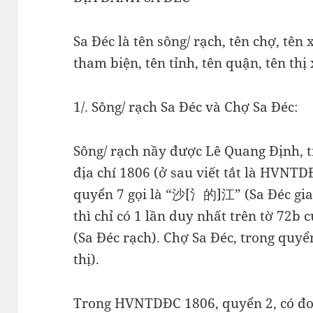
Sa Đéc là tên sông/ rạch, tên chợ, tên 
tham biện, tên tỉnh, tên quận, tên thị
1/. Sông/ rạch Sa Đéc và Chợ Sa Đéc:
Sông/ rạch nầy được Lê Quang Định, 
địa chí 1806 (ở sau viết tắt là HVNTD
quyển 7 gọi là “沙[氵的]江” (Sa Đéc gia
thì chỉ có 1 lần duy nhất trên tờ 72
(Sa Đéc rạch). Chợ Sa Đéc, trong qu
thị).
Trong HVNTDĐC 1806, quyển 2, có đoạ