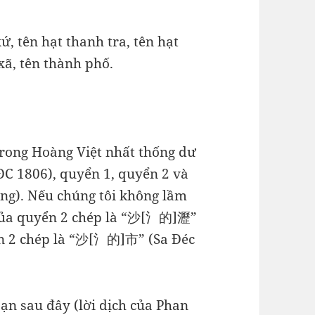
xứ, tên hạt thanh tra, tên hạt
 xã, tên thành phố.
trong Hoàng Việt nhất thống dư
ĐC 1806), quyển 1, quyển 2 và
ng). Nếu chúng tôi không lầm
b của quyển 2 chép là “沙[氵的]瀝”
yển 2 chép là “沙[氵的]市” (Sa Đéc
n sau đây (lời dịch của Phan