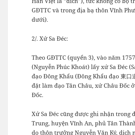
Hán Việt là “đích”), tức không có b
GĐTTC và trong địa bạ thôn Vĩnh Ph
dưới).
2/. Xứ Sa Đéc:
Theo GĐTTC (quyển 3), vào năm 1757
(Nguyễn Phúc Khoát) lấy xứ Sa Đéc 
đạo Đông Khẩu (Đông Khẩu đạo 東口道),
đặt làm đạo Tân Châu, xứ Châu Đốc 
Đốc.
Xứ Sa Đéc cũng được ghi nhận trong 
Trung, huyện Vĩnh An, phủ Tân Thành
do thôn trưởng Nguyễn Văn Ký, dịch