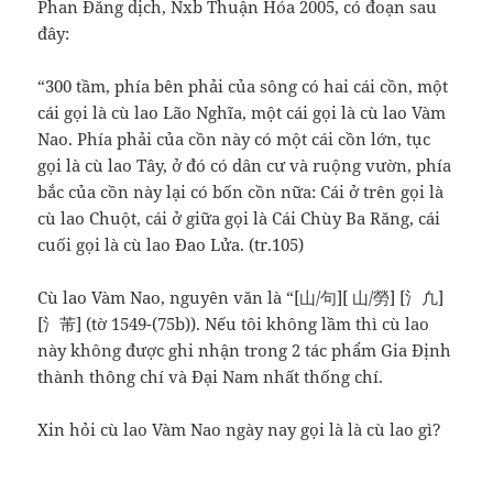
Phan Đăng dịch, Nxb Thuận Hóa 2005, có đoạn sau
đây:
“300 tầm, phía bên phải của sông có hai cái cồn, một
cái gọi là cù lao Lão Nghĩa, một cái gọi là cù lao Vàm
Nao. Phía phải của cồn này có một cái cồn lớn, tục
gọi là cù lao Tây, ở đó có dân cư và ruộng vườn, phía
bắc của cồn này lại có bốn cồn nữa: Cái ở trên gọi là
cù lao Chuột, cái ở giữa gọi là Cái Chùy Ba Răng, cái
cuối gọi là cù lao Đao Lửa. (tr.105)
Cù lao Vàm Nao, nguyên văn là “[山/句][ 山/勞] [氵凢]
[氵芾] (tờ 1549-(75b)). Nếu tôi không lầm thì cù lao
này không được ghi nhận trong 2 tác phẩm Gia Định
thành thông chí và Đại Nam nhất thống chí.
Xin hỏi cù lao Vàm Nao ngày nay gọi là là cù lao gì?