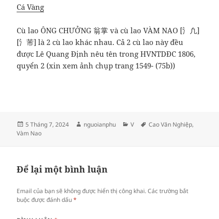
Cá Vàng
Cù lao ÔNG CHƯỞNG 翁掌 và cù lao VÀM NAO [氵凢]
[氵芾] là 2 cù lao khác nhau. Cả 2 cù lao này đều
được Lê Quang Định nêu tên trong HVNTDĐC 1806,
quyển 2 (xin xem ảnh chụp trang 1549- (75b))
Đăng
Tác
Danh
Thẻ
5 Tháng 7, 2024
nguoianphu
V
Cao Văn Nghiệp
,
vào
giả
mục
Vàm Nao
ngày
Để lại một bình luận
Email của bạn sẽ không được hiển thị công khai.
Các trường bắt
buộc được đánh dấu
*