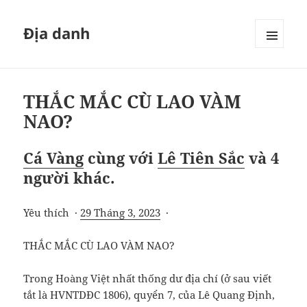
Địa danh
MENU
VÀ
CÁC
WIDGET
THẮC MẮC CÙ LAO VÀM
NAO?
Cá Vàng
cùng với
Lê Tiên Sắc
và
4
người khác
.
Yêu thích ·
29 Tháng 3, 2023
·
THẮC MẮC CÙ LAO VÀM NAO?
Trong Hoàng Việt nhất thống dư địa chí (ở sau viết
tắt là HVNTDĐC 1806), quyển 7, của Lê Quang Định,