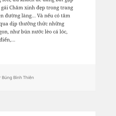
ô gái Chăm xinh đẹp trong trang
rên đường làng… Và nếu có tâm
 qua dịp thưởng thức những
on, như bún nước lèo cá lóc,
 điển,…
h
Thẻ
Búng Bình Thiên