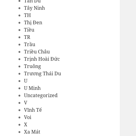
Tản Dù
Tây Ninh
TH
Thị Đen
Tiều
TR
Trầu
Triều Châu
Trịnh Hoài Đức
Truông
Trương Thái Du
U
U Minh
Uncategorized
V
Vĩnh Tế
Voi
X
Xa Mát