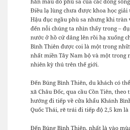
hẳn màu đỏ phù sa của các dòng sông
Điều lạ lùng chưa được khoa học giải 
Hậu đục ngầu phù sa nhưng khi tràn v
đến nỗi chúng ta nhìn thấy trong – đụ
nước ở hồ cứ dâng lên rồi hạ xuống c
Bình Thiên được coi là một trong nhữ
nhất miền Tây Nam bộ và một trong n
nhiên kỳ thú trên thế giới.
Đến Búng Bình Thiên, du khách có thể
xã Châu Đốc, qua cầu Cồn Tiên, theo t
hướng đi tiếp về cửa khẩu Khánh Bìn
Quốc Thái, rẽ trái đi tiếp độ 2,5 km l
Đến Búng Bình Thiên, nhất là vào mùa