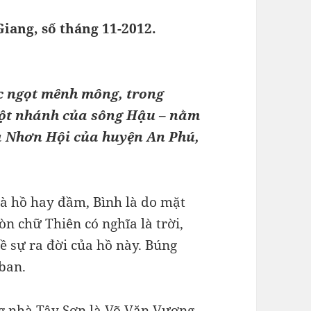
Giang, số tháng 11-2012.
c ngọt mênh mông, trong
một nhánh của sông Hậu – nằm
à Nhơn Hội của huyện An Phú,
là hồ hay đầm, Bình là do mặt
n chữ Thiên có nghĩa là trời,
ề sự ra đời của hồ này. Búng
 ban.
ng nhà Tây Sơn là Võ Văn Vương