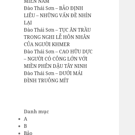
MIỀN NAM
Đào Thái Sơn – BẢO ĐỊNH
LIÊU – NHỮNG VẤN ĐỀ NHÌN
LẠI
Đào Thái Sơn – TỤC ĂN TRẦU
TRONG NGHI LỄ HÔN NHÂN
CỦA NGƯỜI KHMER
Đào Thái Sơn – CAO HỮU DỰC
– NGƯỜI CÓ CÔNG LỚN VỚI
MIỀN PHÊN DẬU TÂY NINH
Đào Thái Sơn – DƯỚI MÁI
ĐÌNH TRUÔNG MÍT
Danh mục
A
B
Bảo