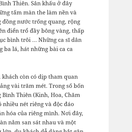
Bình Thiên. Sân khấu ở đây
hững tấm màn the làm nền và
g đồng nước trống quang, rộng
ên điển trổ đầy bông vàng, thấp
ục bình trôi … Những ca sĩ dân
 ba lá, hát những bài ca ca
u khách còn có dịp tham quan
ảng vài trăm mét. Trong số bốn
 Bình Thiên (Kinh, Hoa, Chăm
 nhiều nét riêng và độc đáo
ăn hóa của riêng mình. Nơi đây,
sàn nằm san sát nhau và một
 lớn, du khách dễ dàng bắt gặp