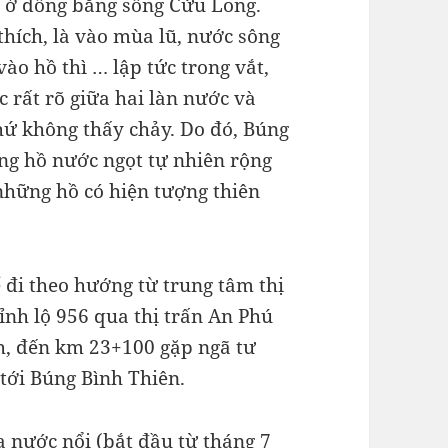
 ở đồng bằng sông Cửu Long.
thích, là vào mùa lũ, nước sông
ào hồ thì … lập tức trong vắt,
c rất rõ giữa hai làn nước và
hứ không thấy chảy. Do đó, Búng
ng hồ nước ngọt tự nhiên rộng
hững hồ có hiện tượng thiên
 đi theo hướng từ trung tâm thị
ỉnh lộ 956 qua thị trấn An Phú
h, đến km 23+100 gặp ngã tư
à tới Búng Bình Thiên.
 nước nổi (bắt đầu từ tháng 7