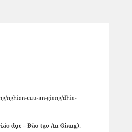
ang/nghien-cuu-an-giang/dhia-
iáo dục – Đào tạo An Giang).