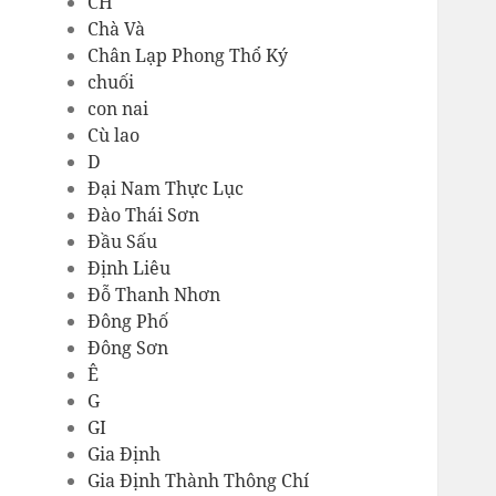
CH
Chà Và
Chân Lạp Phong Thổ Ký
chuối
con nai
Cù lao
D
Đại Nam Thực Lục
Đào Thái Sơn
Đầu Sấu
Định Liêu
Đỗ Thanh Nhơn
Đông Phố
Đông Sơn
Ê
G
GI
Gia Định
Gia Định Thành Thông Chí