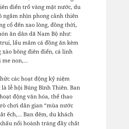
điên điển trổ vàng mặt nước, du
hồ ngắm nhìn phong cảnh thiên
g cổ đến xao lòng, đồng thời,
món ăn dân dã Nam Bộ như:
 trui, lẩu mắm cá đồng ăn kèm
 xào bông điên điển, cá linh
ái me non,…
hức các hoạt động kỷ niệm
 là lễ hội Búng Bình Thiên. Ban
hoạt động văn hóa, thể thao
trò chơi dân gian “mùa nước
bắt ếch,… Ban đêm, du khách
khấu nổi hoành tráng đầy chất