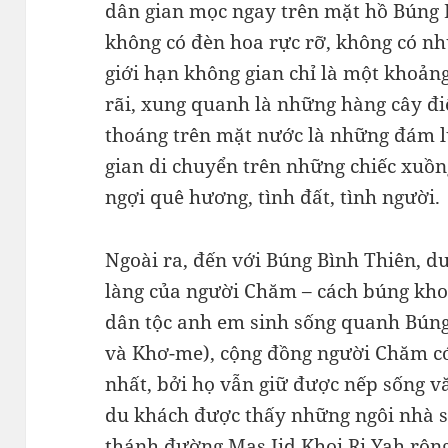
dân gian mọc ngay trên mặt hồ Búng 
không có đèn hoa rực rỡ, không có n
giới hạn không gian chỉ là một khoản
rãi, xung quanh là những hàng cây đi
thoáng trên mặt nước là những đám l
gian di chuyển trên những chiếc xuồng
ngợi quê hương, tình đất, tình người.
Ngoài ra, đến với Búng Bình Thiên, d
làng của người Chăm – cách búng kho
dân tộc anh em sinh sống quanh Búng
và Khơ-me), cộng đồng người Chăm có
nhất, bởi họ vẫn giữ được nếp sống v
du khách được thấy những ngôi nhà 
thánh đường Mas Jid Khoi Ri Yah rộng