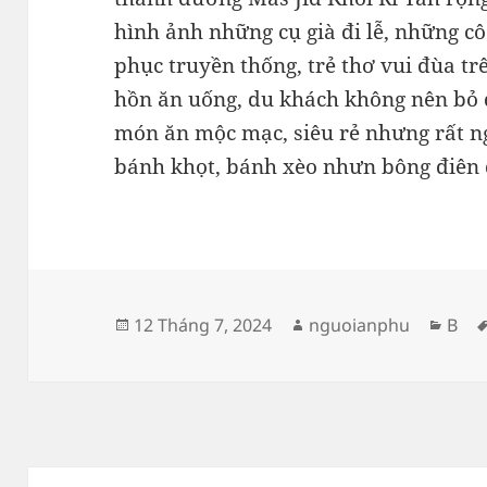
hình ảnh những cụ già đi lễ, những c
phục truyền thống, trẻ thơ vui đùa t
hồn ăn uống, du khách không nên bỏ
món ăn mộc mạc, siêu rẻ nhưng rất ng
bánh khọt, bánh xèo nhưn bông điên
Đăng
Tác
Dan
12 Tháng 7, 2024
nguoianphu
B
vào
giả
mục
ngày