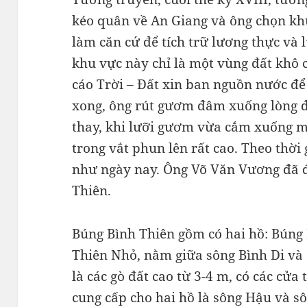
kéo quân về An Giang và ông chọn kh
làm căn cứ để tích trữ lương thực và 
khu vực này chỉ là một vùng đất khô 
cáo Trời – Đất xin ban nguồn nước để 
xong, ông rút gươm đâm xuống lòng đấ
thay, khi lưỡi gươm vừa cắm xuống m
trong vắt phun lên rất cao. Theo thời
như ngày nay. Ông Võ Văn Vương đã đ
Thiên.
Búng Bình Thiên gồm có hai hồ: Búng
Thiên Nhỏ, nằm giữa sông Bình Di và
là các gò đất cao từ 3-4 m, có các cử
cung cấp cho hai hồ là sông Hậu và s