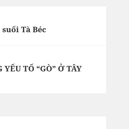
 suối Tà Béc
YẾU TỐ “GÒ” Ở TÂY