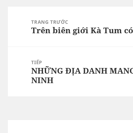
Điều
hướng
TRANG TRƯỚC
Trên biên giới Kà Tum có
bài
Bài
viết
viết
trước:
TIẾP
NHỮNG ĐỊA DANH MANG 
Bài
NINH
tiếp
theo: