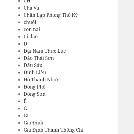
CH
Chà Và
Chân Lạp Phong Thổ Ký
chuối
con nai
Cù lao
D
Đại Nam Thực Lục
Đào Thái Sơn
Đầu Sấu
Định Liêu
Đỗ Thanh Nhơn
Đông Phố
Đông Sơn
Ê
G
GI
Gia Định
Gia Định Thành Thông Chí