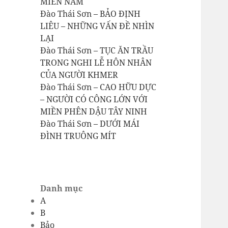
MIỀN NAM
Đào Thái Sơn – BẢO ĐỊNH
LIÊU – NHỮNG VẤN ĐỀ NHÌN
LẠI
Đào Thái Sơn – TỤC ĂN TRẦU
TRONG NGHI LỄ HÔN NHÂN
CỦA NGƯỜI KHMER
Đào Thái Sơn – CAO HỮU DỰC
– NGƯỜI CÓ CÔNG LỚN VỚI
MIỀN PHÊN DẬU TÂY NINH
Đào Thái Sơn – DƯỚI MÁI
ĐÌNH TRUÔNG MÍT
Danh mục
A
B
Bảo