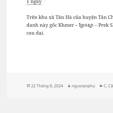
1 ngày
·
Trên khu xã Tân Hà của huyện Tân Ch
danh này gốc Khmer – ព្រែកស្លា – Prek 
cau dại.
Đăng
Tác
Dan
22 Tháng 8, 2024
nguoianphu
C
,
Câ
vào
giả
mục
ngày