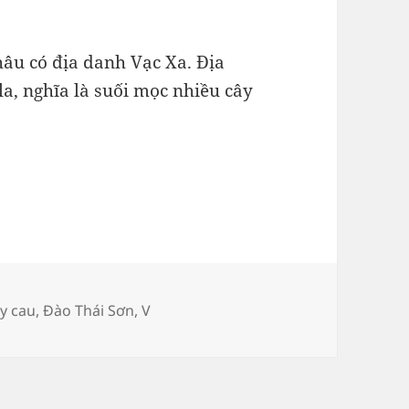
âu có địa danh Vạc Xa. Địa
Sla, nghĩa là suối mọc nhiều cây
h
y cau
,
Đào Thái Sơn
,
V