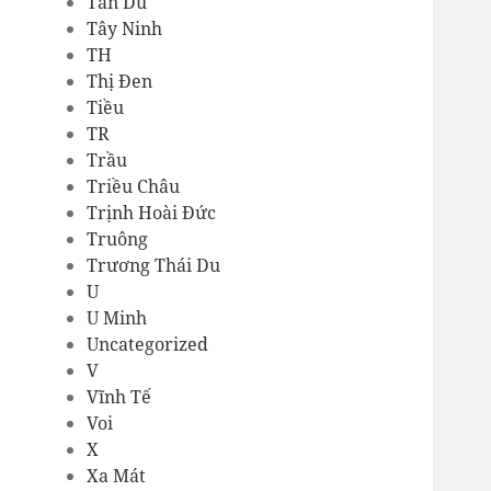
Tản Dù
Tây Ninh
TH
Thị Đen
Tiều
TR
Trầu
Triều Châu
Trịnh Hoài Đức
Truông
Trương Thái Du
U
U Minh
Uncategorized
V
Vĩnh Tế
Voi
X
Xa Mát