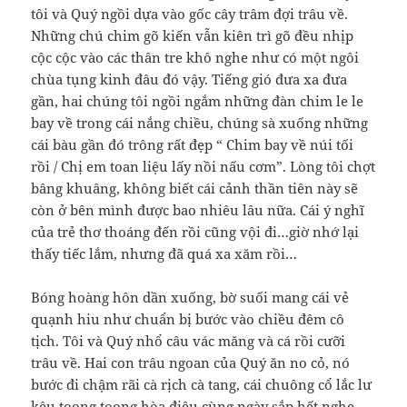
tôi và Quý ngồi dựa vào gốc cây trâm đợi trâu về.
Những chú chim gõ kiến vẫn kiên trì gõ đều nhịp
cộc cộc vào các thân tre khô nghe như có một ngôi
chùa tụng kinh đâu đó vậy. Tiếng gió đưa xa đưa
gần, hai chúng tôi ngồi ngắm những đàn chim le le
bay về trong cái nắng chiều, chúng sà xuống những
cái bàu gần đó trông rất đẹp “ Chim bay về núi tối
rồi / Chị em toan liệu lấy nồi nấu cơm”. Lòng tôi chợt
bâng khuâng, không biết cái cảnh thần tiên này sẽ
còn ở bên mình được bao nhiêu lâu nữa. Cái ý nghĩ
của trẻ thơ thoáng đến rồi cũng vội đi…giờ nhớ lại
thấy tiếc lắm, nhưng đã quá xa xăm rồi…
Bóng hoàng hôn dần xuống, bờ suối mang cái vẻ
quạnh hiu như chuẩn bị bước vào chiều đêm cô
tịch. Tôi và Quý nhổ câu vác măng và cá rồi cưỡi
trâu về. Hai con trâu ngoan của Quý ăn no cỏ, nó
bước đi chậm rãi cà rịch cà tang, cái chuông cổ lắc lư
kêu toong toong hòa điệu cùng ngày sắp hết nghe