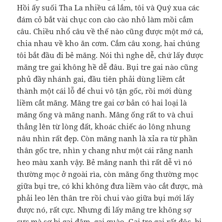
Hồi ấy suối Tha La nhiều cá lắm, tôi và Quý xua các
đám cỏ bắt vài chục con cào cào nhỏ làm mồi cắm
câu. Chiều nhổ câu về thế nào cũng được một mớ cá,
chia nhau về kho ăn cơm. Cắm câu xong, hai chúng
tôi bắt đầu đi bẻ măng. Nói thì nghe dễ, chứ lấy được
măng tre gai không hề dễ đâu. Bụi tre gai nào cũng
phủ đầy nhánh gai, đầu tiên phải dùng liềm cắt
thành một cái lỗ để chui vô tận gốc, rồi mới dùng
liềm cắt măng. Măng tre gai cơ bản có hai loại là
măng ống và măng nanh. Măng ống rất to và chui
thẳng lên từ lòng đất, khoác chiếc áo lông nhung
nâu nhìn rất đẹp. Còn măng nanh là xỉa ra từ phần
thân gốc tre, nhìn y chang như một cái răng nanh
heo màu xanh vậy. Bẻ măng nanh thì rất dễ vì nó
thường mọc ở ngoài rìa, còn măng ống thường mọc
giữa bụi tre, có khi không đưa liềm vào cắt được, mà
phải leo lên thân tre rồi chui vào giữa bụi mới lấy
được nó, rất cực. Nhưng đi lấy măng tre không sợ
cực mà sợ bị gai đâm, gai quào. Gai tre gai rất độc, bị