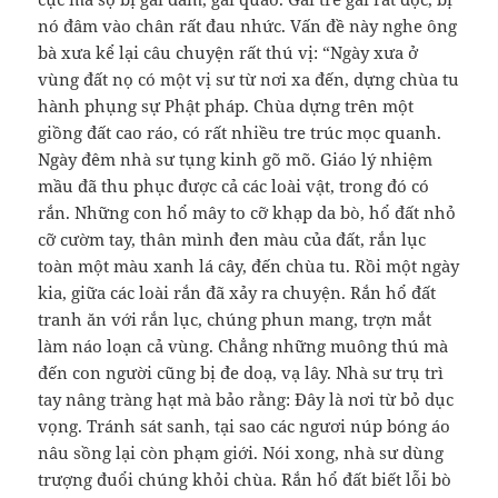
nó đâm vào chân rất đau nhức. Vấn đề này nghe ông
bà xưa kể lại câu chuyện rất thú vị: “Ngày xưa ở
vùng đất nọ có một vị sư từ nơi xa đến, dựng chùa tu
hành phụng sự Phật pháp. Chùa dựng trên một
giồng đất cao ráo, có rất nhiều tre trúc mọc quanh.
Ngày đêm nhà sư tụng kinh gõ mõ. Giáo lý nhiệm
mầu đã thu phục được cả các loài vật, trong đó có
rắn. Những con hổ mây to cỡ khạp da bò, hổ đất nhỏ
cỡ cườm tay, thân mình đen màu của đất, rắn lục
toàn một màu xanh lá cây, đến chùa tu. Rồi một ngày
kia, giữa các loài rắn đã xảy ra chuyện. Rắn hổ đất
tranh ăn với rắn lục, chúng phun mang, trợn mắt
làm náo loạn cả vùng. Chẳng những muông thú mà
đến con người cũng bị đe doạ, vạ lây. Nhà sư trụ trì
tay nâng tràng hạt mà bảo rằng: Đây là nơi từ bỏ dục
vọng. Tránh sát sanh, tại sao các ngươi núp bóng áo
nâu sồng lại còn phạm giới. Nói xong, nhà sư dùng
trượng đuổi chúng khỏi chùa. Rắn hổ đất biết lỗi bò