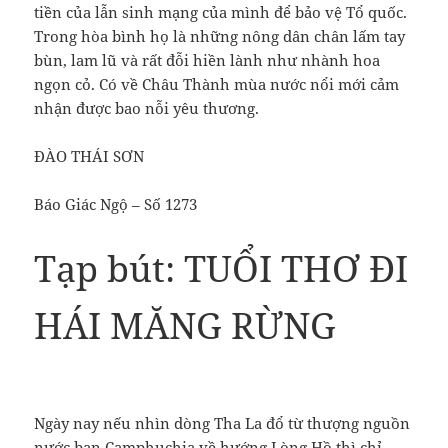
tiền của lẫn sinh mạng của mình để bảo vệ Tổ quốc.
Trong hòa bình họ là những nông dân chân lấm tay
bùn, lam lũ và rất đỗi hiền lành như nhành hoa
ngọn cỏ. Có về Châu Thành mùa nước nổi mới cảm
nhận được bao nỗi yêu thương.
ĐÀO THÁI SƠN
Báo Giác Ngộ – Số 1273
Tạp bút: TUỔI THƠ ĐI
HÁI MĂNG RỪNG
Ngày nay nếu nhìn dòng Tha La đổ từ thượng nguồn
nước bạn Camphuchia về hướng Lòng Hồ thì chỉ