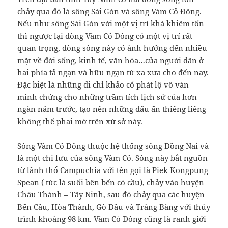
chảy qua đó là sông Sài Gòn và sông Vàm Cỏ Đông.
Nếu như sông Sài Gòn với một vị trí khá khiêm tốn
thì ngược lại dòng Vàm Cỏ Đông có một vị trí rất
quan trọng, dòng sông này có ảnh hưởng đến nhiều
mặt về đời sống, kinh tế, văn hóa…của người dân ở
hai phía tả ngạn và hữu ngạn từ xa xưa cho đến nay.
Đặc biệt là những di chỉ khảo cổ phát lộ vô vàn
minh chứng cho những trầm tích lịch sử
của hơn
ngàn năm trước, tạo nên những dấu ấn thiêng liêng
không thể phai mờ trên xứ sở này.
Sông Vàm Cỏ Đông thuộc hệ thống sông Đồng Nai và
là một chi lưu của sông Vàm Cỏ. Sông này bắt nguồn
từ lãnh thổ Campuchia với tên gọi là Piek Kongpung
Spean ( tức là suối bên bến có cầu), chảy vào huyện
Châu Thành – Tây Ninh, sau đó chảy qua các huyện
Bến Cầu, Hòa Thành, Gò Dầu và Trảng Bàng với thủy
trình khoảng 98 km. Vàm Cỏ Đông cũng là ranh giới