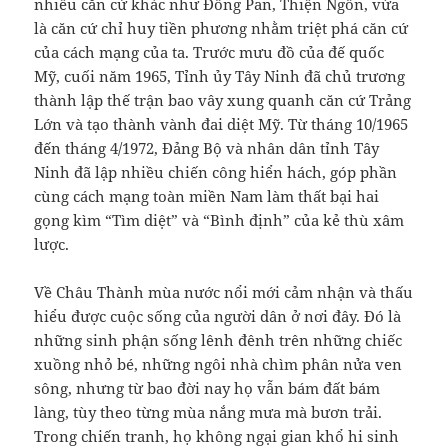
nhiều căn cứ khác như Đồng Pan, Thiện Ngôn, vừa
là căn cứ chỉ huy tiền phương nhằm triệt phá căn cứ
của cách mạng của ta. Trước mưu đồ của đế quốc
Mỹ, cuối năm 1965, Tỉnh ủy Tây Ninh đã chủ trương
thành lập thế trận bao vây xung quanh căn cứ Trảng
Lớn và tạo thành vành đai diệt Mỹ. Từ tháng 10/1965
đến tháng 4/1972, Đảng Bộ và nhân dân tỉnh Tây
Ninh đã lập nhiều chiến công hiển hách, góp phần
cùng cách mạng toàn miền Nam làm thất bại hai
gọng kìm “Tìm diệt” và “Bình định” của kẻ thù xâm
lược.
Về Châu Thành mùa nước nổi mới cảm nhận và thấu
hiểu được cuộc sống của người dân ở nơi đây. Đó là
những sinh phận sống lênh đênh trên những chiếc
xuồng nhỏ bé, những ngôi nhà chìm phân nửa ven
sông, nhưng từ bao đời nay họ vẫn bám đất bám
làng, tùy theo từng mùa nắng mưa mà bươn trải.
Trong chiến tranh, họ không ngại gian khổ hi sinh