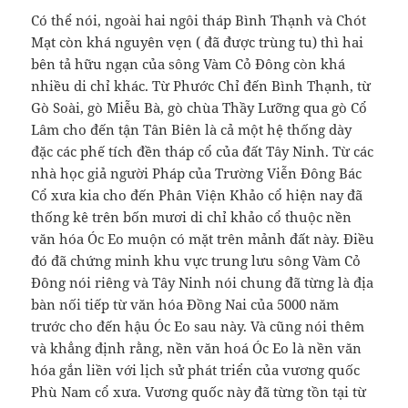
Có thể nói, ngoài hai ngôi tháp Bình Thạnh và Chót
Mạt còn khá nguyên vẹn ( đã được trùng tu) thì hai
bên tả hữu ngạn của sông Vàm Cỏ Đông còn khá
nhiều di chỉ khác. Từ Phước Chỉ đến Bình Thạnh, từ
Gò Soài, gò Miễu Bà, gò chùa Thầy Lưỡng qua gò Cổ
Lâm cho đến tận Tân Biên là cả một hệ thống dày
đặc các phế tích đền tháp cổ của đất Tây Ninh. Từ các
nhà học giả người Pháp của Trường Viễn Đông Bác
Cổ xưa kia cho đến Phân Viện Khảo cổ hiện nay đã
thống kê trên bốn mươi di chỉ khảo cổ thuộc nền
văn hóa Óc Eo muộn có mặt trên mảnh đất này. Điều
đó đã chứng minh khu vực trung lưu sông Vàm Cỏ
Đông nói riêng và Tây Ninh nói chung đã từng là địa
bàn nối tiếp từ văn hóa Đồng Nai của 5000 năm
trước cho đến hậu Óc Eo sau này. Và cũng nói thêm
và khẳng định rằng, nền văn hoá Óc Eo là nền văn
hóa gắn liền với lịch sử phát triển của vương quốc
Phù Nam cổ xưa. Vương quốc này đã từng tồn tại từ