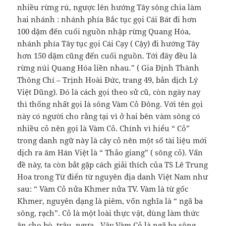
nhiều rừng rú, ngược lên hướng Tây sông chia làm
hai nhánh : nhánh phía Bắc tục gọi Cái Bát đi hơn
100 dặm đến cuối nguồn nhập rừng Quang Hóa,
nhánh phía Tây tục gọi Cái Cạy ( Cậy) đi hướng Tây
hơn 150 dặm cũng đến cuối nguồn. Tới đây đều là
rừng núi Quang Hóa liền nhau.” ( Gia Định Thành
Thông Chí – Trịnh Hoài Đức, trang 49, bản dịch Lý
Việt Dũng). Đó là cách gọi theo sử cũ, còn ngày nay
thì thống nhất gọi là sông Vàm Cỏ Đông. Với tên gọi
này có người cho rằng tại vì ở hai bên vàm sông có
nhiều cỏ nên gọi là Vàm Cỏ. Chính vì hiểu “ Cỏ”
trong danh ngữ này là cây cỏ nên một số tài liệu mới
dịch ra âm Hán Việt là “ Thảo giang” ( sông cỏ). Vấn
đề này, ta còn bắt gặp cách giải thích của TS Lê Trung
Hoa trong Từ điển từ nguyên địa danh Việt Nam như
sau: “ Vàm Cỏ nửa Khmer nửa TV. Vàm là từ gốc
Khmer, nguyên dạng là piêm, vốn nghĩa là “ ngã ba
sông, rạch”. Cỏ là một loài thực vật, dùng làm thức
ăn cho bò, trâu, ngựa…Vậy Vàm Cỏ là ngã ba sông,