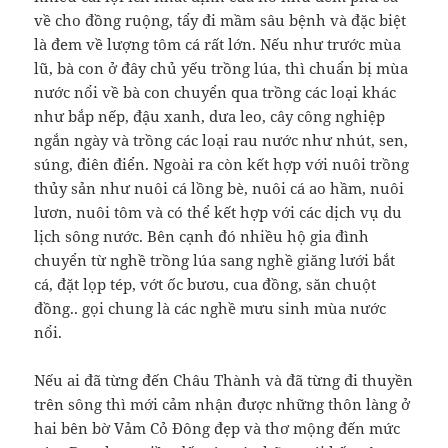
về cho đồng ruộng, tẩy đi mầm sâu bệnh và đặc biệt
là đem về lượng tôm cá rất lớn. Nếu như trước mùa
lũ, bà con ở đây chủ yếu trồng lúa, thì chuẩn bị mùa
nước nổi về bà con chuyển qua trồng các loại khác
như bắp nếp, đậu xanh, dưa leo, cây công nghiệp
ngắn ngày và trồng các loại rau nước như nhút, sen,
súng, điên điển. Ngoài ra còn kết hợp với nuôi trồng
thủy sản như nuôi cá lồng bè, nuôi cá ao hầm, nuôi
lươn, nuôi tôm và có thể kết hợp với các dịch vụ du
lịch sông nước. Bên cạnh đó nhiều hộ gia đình
chuyển từ nghề trồng lúa sang nghề giăng lưới bắt
cá, đặt lọp tép, vớt ốc bươu, cua đồng, săn chuột
đồng.. gọi chung là các nghề mưu sinh mùa nước
nổi.
Nếu ai đã từng đến Châu Thành và đã từng đi thuyền
trên sông thì mới cảm nhận được những thôn làng ở
hai bên bờ Vảm Cỏ Đông đẹp và thơ mộng đến mức