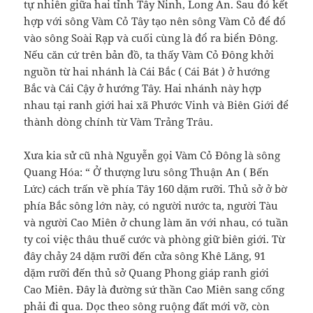
tự nhiên giữa hai tỉnh Tây Ninh, Long An. Sau đó kết
hợp với sông Vàm Cỏ Tây tạo nên sông Vàm Cỏ để đổ
vào sông Soài Rạp và cuối cùng là đổ ra biển Đông.
Nếu căn cứ trên bản đồ, ta thấy Vàm Cỏ Đông khởi
nguồn từ hai nhánh là Cái Bắc ( Cái Bát ) ở hướng
Bắc và Cái Cậy ở hướng Tây. Hai nhánh này hợp
nhau tại ranh giới hai xã Phước Vinh và Biên Giới để
thành dòng chính từ Vàm Trảng Trâu.
Xưa kia sử cũ nhà Nguyễn gọi Vàm Cỏ Đông là sông
Quang Hóa: “ Ở thượng lưu sông Thuận An ( Bến
Lức) cách trấn về phía Tây 160 dặm rưỡi. Thủ sở ở bờ
phía Bắc sông lớn này, có người nước ta, người Tàu
và người Cao Miên ở chung làm ăn với nhau, có tuần
ty coi việc thâu thuế cước và phòng giữ biên giới. Từ
đây chảy 24 dặm rưỡi đến cửa sông Khê Lăng, 91
dặm rưỡi đến thủ sở Quang Phong giáp ranh giới
Cao Miên. Đây là đường sứ thần Cao Miên sang cống
phải đi qua. Dọc theo sông ruộng đất mới vỡ, còn