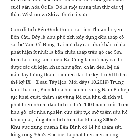
cuối văn hóa Óc Eo. Đó là một trung tâm thờ các vị
thần Wishnu và Shiva thời cổ xưa.
Cụm di tích Bến Đình thuộc xã Tiên Thuận huyện
Bến Cầu. Đây là khu phế tích xây dựng đền tháp cổ
sát bờ Vàm Cỏ Đông. Tại nơi đây các nhà khảo cổ đã
phát hiện ít nhất là bốn chân tháp trên gò cao 5m,
hiện là trung tâm miếu Bà. Cũng tại nơi này đã thu
được các dữ kiện khác như gốm, chân đèn, bệ đá
nắm tay tượng thần…có niên đại thế kỷ thứ VIII đến
thế kỷ IX – X sau Tây lịch. Mới đây ( 10.2019) Trung
tâm khảo cổ, Viện khoa học xã hội vùng Nam Bộ tiếp
tục khai quật, thám sát vùng lõi của khu di tích và
phát hiện nhiều dấu tích có hơn 1000 năm tuổi. Trên
khu gò, các nhà nghiên cứu tiếp tục mở thêm sáu hố
khai quật, tổng diện tích hiện tại khoảng 300m2.
Khu vực xung quanh Bến Đình có 14 hố thám sát,
tổng cộng 30m2. Đặc biệt là phát hiện nền móng