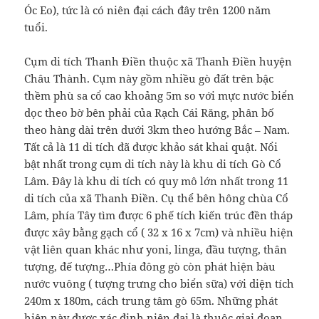
Óc Eo), tức là có niên đại cách đây trên 1200 năm
tuổi.
Cụm di tích Thanh Điền thuộc xã Thanh Điền huyện
Châu Thành. Cụm này gồm nhiều gò đất trên bậc
thềm phù sa cổ cao khoảng 5m so với mực nước biển
dọc theo bờ bên phải của Rạch Cái Răng, phân bố
theo hàng dài trên dưới 3km theo hướng Bắc – Nam.
Tất cả là 11 di tích đã được khảo sát khai quật. Nổi
bật nhất trong cụm di tích này là khu di tích Gò Cổ
Lâm. Đây là khu di tích có quy mô lớn nhất trong 11
di tích của xã Thanh Điền. Cụ thể bên hông chùa Cổ
Lâm, phía Tây tìm được 6 phế tích kiến trúc đền tháp
được xây bằng gạch cổ ( 32 x 16 x 7cm) và nhiều hiện
vật liên quan khác như yoni, linga, đầu tượng, thân
tượng, đế tượng…Phía đông gò còn phát hiện bàu
nước vuông ( tượng trưng cho biển sữa) với diện tích
240m x 180m, cách trung tâm gò 65m. Những phát
hiện này được xác định niên đại là thuộc giai đoạn