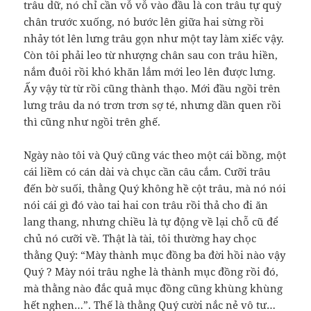
trâu dữ, nó chỉ cần vỗ vỗ vào đầu là con trâu tự quỳ
chân trước xuống, nó bước lên giữa hai sừng rồi
nhảy tót lên lưng trâu gọn như một tay làm xiếc vậy.
Còn tôi phải leo từ nhượng chân sau con trâu hiền,
nắm đuôi rồi khó khăn lắm mới leo lên được lưng.
Ấy vậy từ từ rồi cũng thành thạo. Mới đầu ngồi trên
lưng trâu da nó trơn trơn sợ té, nhưng dần quen rồi
thì cũng như ngồi trên ghế.
Ngày nào tôi và Quý cũng vác theo một cái bồng, một
cái liềm có cán dài và chục cần câu cắm. Cưỡi trâu
đến bờ suối, thằng Quý không hề cột trâu, mà nó nói
nói cái gì đó vào tai hai con trâu rồi thả cho đi ăn
lang thang, nhưng chiều là tự động về lại chỗ cũ để
chủ nó cưỡi về. Thật là tài, tôi thường hay chọc
thằng Quý: “Mày thành mục đồng ba đời hồi nào vậy
Quý ? Mày nói trâu nghe là thành mục đồng rồi đó,
mà thằng nào đắc quả mục đồng cũng khùng khùng
hết nghen…”. Thế là thằng Quý cười nắc nẻ vô tư…