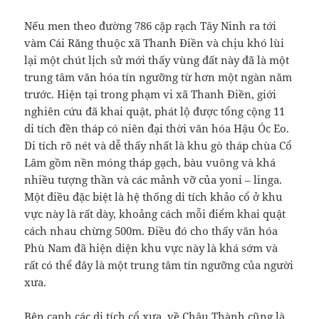
Nếu men theo đường 786 cặp rạch Tây Ninh ra tới
vàm Cái Răng thuộc xã Thanh Điền và chịu khó lùi
lại một chút lịch sử mới thấy vùng đất này đã là một
trung tâm văn hóa tín ngưỡng từ hơn một ngàn năm
trước. Hiện tại trong phạm vi xã Thanh Điền, giới
nghiên cứu đã khai quật, phát lộ được tổng cộng 11
di tích đền tháp có niên đại thời văn hóa Hậu Óc Eo.
Di tích rõ nét và dễ thấy nhất là khu gò tháp chùa Cổ
Lâm gồm nền móng tháp gạch, bàu vuông và khá
nhiều tượng thần và các mảnh vỡ của yoni – linga.
Một điều đặc biệt là hệ thống di tích khảo cổ ở khu
vực này là rất dày, khoảng cách mỗi điểm khai quật
cách nhau chừng 500m. Điều đó cho thấy văn hóa
Phù Nam đã hiện diện khu vực này là khá sớm và
rất có thể đây là một trung tâm tín ngưỡng của người
xưa.
Bên cạnh các di tích cổ xưa, về Châu Thành cũng là