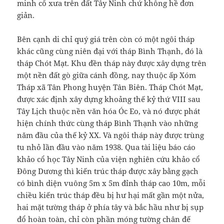
minh cổ xưa trên đất Tây Ninh chứ không hề đơn
giản.
Bên cạnh di chỉ quý giá trên còn có một ngôi tháp
khác cũng cùng niên đại với tháp Bình Thạnh, đó là
tháp Chót Mạt. Khu đền tháp này được xây dựng trên
một nền đất gò giữa cánh đồng, nay thuộc ấp Xóm
Tháp xã Tân Phong huyện Tân Biên. Tháp Chót Mạt,
được xác định xây dựng khoảng thế kỷ thứ VIII sau
Tây Lịch thuộc nền văn hóa Óc Eo, và nó được phát
hiện chính thức cùng tháp Bình Thạnh vào những
năm đầu của thế kỷ XX. Và ngôi tháp này được trùng
tu nhỏ lần đầu vào năm 1938. Qua tài liệu báo cáo
khảo cổ học Tây Ninh của viện nghiên cứu khảo cổ
Đông Dương thì kiến trúc tháp được xây bằng gạch
có bình diện vuông 5m x 5m đỉnh tháp cao 10m, mỗi
chiều kiến trúc tháp đều bị hư hại mất gần một nửa,
hai mặt tường tháp ở phía tây và bắc hầu như bị sụp
đổ hoàn toàn, chỉ còn phần móng tường chân đế