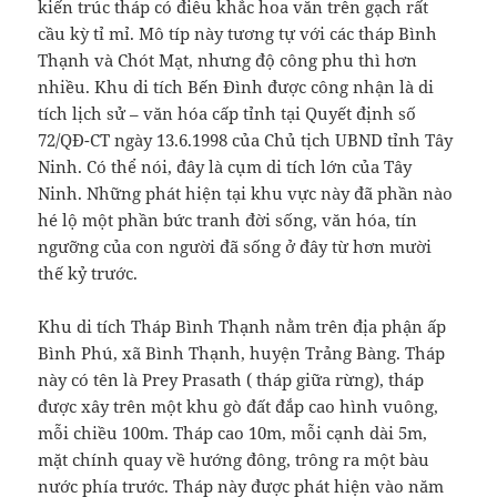
kiến trúc tháp có điêu khắc hoa văn trên gạch rất
cầu kỳ tỉ mỉ. Mô típ này tương tự với các tháp Bình
Thạnh và Chót Mạt, nhưng độ công phu thì hơn
nhiều. Khu di tích Bến Đình được công nhận là di
tích lịch sử – văn hóa cấp tỉnh tại Quyết định số
72/QĐ-CT ngày 13.6.1998 của Chủ tịch UBND tỉnh Tây
Ninh. Có thể nói, đây là cụm di tích lớn của Tây
Ninh. Những phát hiện tại khu vực này đã phần nào
hé lộ một phần bức tranh đời sống, văn hóa, tín
ngưỡng của con người đã sống ở đây từ hơn mười
thế kỷ trước.
Khu di tích Tháp Bình Thạnh nằm trên địa phận ấp
Bình Phú, xã Bình Thạnh, huyện Trảng Bàng. Tháp
này có tên là Prey Prasath ( tháp giữa rừng), tháp
được xây trên một khu gò đất đắp cao hình vuông,
mỗi chiều 100m. Tháp cao 10m, mỗi cạnh dài 5m,
mặt chính quay về hướng đông, trông ra một bàu
nước phía trước. Tháp này được phát hiện vào năm