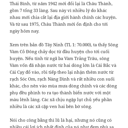
Thái Bình, từ năm 1942 mới đổi lại là Châu Thành,
gồm 7 tổng 33 làng. Sau này vì nhiều lý do khác
nhau mới chia cắt lại địa giới hành chính các huyện.
Và từ sau 1975, Châu Thành mới ổn định cho tới
ngày hôm nay.
Xem trên bản đồ Tây Ninh (TL 1: 70.000), ta thấy Sông
Vàm Cỏ Đông chảy dọc từ đầu huyện cho tới cuối
huyện. Nếu tính từ ngã ba Vàm Trảng Trâu, sông
Vàm vốn đã nhận nước từ hai dòng lớn là Cái Bắc và
Cái Cạy đổ vào, rồi tiếp theo lại nhận thêm nước từ
rạch Sóc Om, rạch Nàng Dình và rất nhiều con suối
khác, cho nên vào mùa mưa dòng chính và các dòng
phụ đều phình to ra tạo thành biển nước với một
màu lênh láng. Các xã chịu ngập lụt chủ yếu phần
nhiều là các xã cặp ven hai bên bờ sông.
Nói cho công bằng thì lũ là hại, nhưng nó cũng có
nhiều cái lợi ích nhất định của nó như đem phù sa