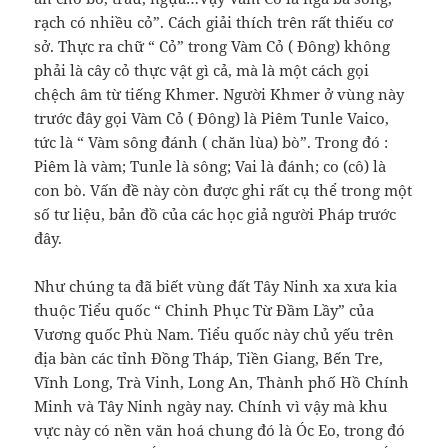
rạch có nhiều cỏ”. Cách giải thích trên rất thiếu cơ
sở. Thực ra chữ “ Cỏ” trong Vàm Cỏ ( Đông) không
phải là cây cỏ thực vật gì cả, mà là một cách gọi
chệch âm từ tiếng Khmer. Người Khmer ở vùng này
trước đây gọi Vàm Cỏ ( Đông) là Piêm Tunle Vaico,
tức là “ Vàm sông đánh ( chăn lùa) bò”. Trong đó :
Piêm là vàm; Tunle là sông; Vai là đánh; co (cô) là
con bò. Vấn đề này còn được ghi rất cụ thể trong một
số tư liệu, bản đồ của các học giả người Pháp trước
đây.
Như chúng ta đã biết vùng đất Tây Ninh xa xưa kia
thuộc Tiểu quốc “ Chinh Phục Từ Đầm Lầy” của
Vương quốc Phù Nam. Tiểu quốc này chủ yếu trên
địa bàn các tỉnh Đồng Tháp, Tiền Giang, Bến Tre,
Vĩnh Long, Trà Vinh, Long An, Thành phố Hồ Chính
Minh và Tây Ninh ngày nay. Chính vì vậy mà khu
vực này có nền văn hoá chung đó là Óc Eo, trong đó