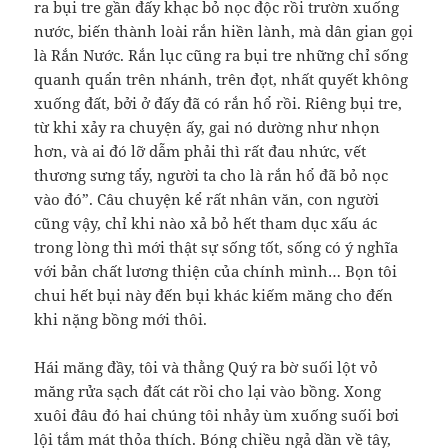
ra bụi tre gần đấy khạc bỏ nọc độc rồi trườn xuống
nước, biến thành loài rắn hiền lành, mà dân gian gọi
là Rắn Nước. Rắn lục cũng ra bụi tre những chỉ sống
quanh quẩn trên nhánh, trên đọt, nhất quyết không
xuống đất, bởi ở đấy đã có rắn hổ rồi. Riêng bụi tre,
từ khi xảy ra chuyện ấy, gai nó dường như nhọn
hơn, và ai đó lỡ dẫm phải thì rất đau nhức, vết
thương sưng tẩy, người ta cho là rắn hổ đã bỏ nọc
vào đó”. Câu chuyện kể rất nhân văn, con người
cũng vậy, chỉ khi nào xả bỏ hết tham dục xấu ác
trong lòng thì mới thật sự sống tốt, sống có ý nghĩa
với bản chất lương thiện của chính mình… Bọn tôi
chui hết bụi này đến bụi khác kiếm măng cho đến
khi nặng bồng mới thôi.
Hái măng đầy, tôi và thằng Quý ra bờ suối lột vỏ
măng rửa sạch đất cát rồi cho lại vào bồng. Xong
xuôi đâu đó hai chúng tôi nhảy ùm xuống suối bơi
lội tắm mát thỏa thích. Bóng chiều ngả dần về tây,