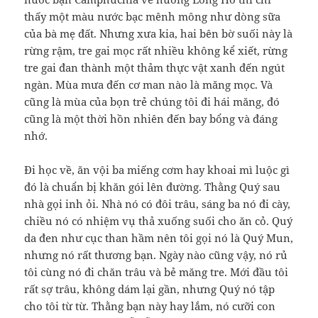
thấy một màu nước bạc mênh mông như dòng sữa
của bà mẹ đất. Nhưng xưa kia, hai bên bờ suối này là
rừng rậm, tre gai mọc rất nhiều không kể xiết, rừng
tre gai đan thành một thảm thực vật xanh đến ngút
ngàn. Mùa mưa đến cơ man nào là măng mọc. Và
cũng là mùa của bọn trẻ chúng tôi đi hái măng, đó
cũng là một thời hồn nhiên đến bay
bổng và đáng
nhớ.
Đi học về, ăn vội ba miếng cơm hay khoai mì luộc gì
đó là chuẩn bị khăn gói lên đường. Thằng Quý sau
nhà gọi inh ỏi. Nhà nó có đôi trâu, sáng ba nó đi cày,
chiều nó có nhiệm vụ thả xuống suối cho ăn cỏ. Quý
da đen như cục than hầm nên tôi gọi nó là Quý Mun,
nhưng nó rất thương bạn. Ngày nào cũng vậy, nó rủ
tôi cùng nó đi chăn trâu và bẻ măng tre. Mới đầu tôi
rất sợ trâu, không dám lại gần, nhưng Quý nó tập
cho tôi từ từ. Thằng bạn này hay lắm, nó cưỡi con