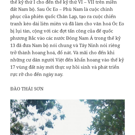
thế kỷ thứ I cho đến thế kỷ thứ VI – VII trên miền
đất Nam bộ. Sau Óc Eo – Phù Nam là cuộc chinh
phục của phiên quốc Chân Lạp, tạo ra cuộc chiến
tranh kéo dài liên miên và đã làm cho văn hoá Óc Eo
bị lụi tàn, cộng với các đợt tấn công của đế quốc
phương Bắc vào các nước Đông Nam Á trong thế kỷ
13 đã đưa Nam bộ nói chung và Tây Ninh nói riêng
trở thành hoang hoá, đổ nát. Và mãi cho đến khi
những cư dân người Việt đến khẩn hoang vào thế kỷ
17 vùng đất này mới thực sự hồi sinh và phát triển
rực rỡ cho đến ngày nay.
ĐÀO THÁI SƠN