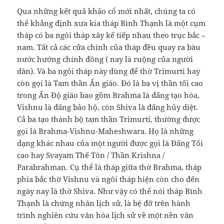
Qua những kết quả khảo cổ mới nhất, chúng ta có
thể khẳng định xưa kia tháp Bình Thạnh là một cụm
tháp có ba ngôi tháp xây kế tiếp nhau theo trục bắc –
nam. Tất cả các cửa chính của tháp đều quay ra bàu
nước hướng chính đông ( nay là ruộng của người
dân). Và ba ngôi tháp này dùng để thờ Trimurti hay
còn gọi là Tam thần Ấn giáo. Đó là ba vị thần tối cao
trong Ấn Độ giáo bao gồm Brahma là đấng tạo hóa,
Vishnu là đấng bảo hộ, còn Shiva là đấng hủy diệt.
Cả ba tạo thành bộ tam thần Trimurti, thường được
gọi là Brahma-Vishnu-Maheshwara. Họ là những
dạng khác nhau của một người được gọi là Đấng Tối
cao hay Svayam Thế Tôn / Thần Krishna /
Parabrahman. Cụ thể là tháp giữa thờ Brahma, tháp
phía bắc thờ Vishnu và ngôi tháp hiện còn cho đến
ngày nay là thờ Shiva. Như vậy có thể nói tháp Bình
Thạnh là chứng nhân lịch sử, là bệ đỡ trên hành
trình nghiên cứu văn hóa lịch sử về một nền văn