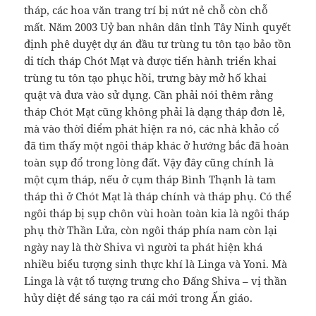
tháp, các hoa văn trang trí bị nứt nẻ chỗ còn chỗ
mất. Năm 2003 Uỷ ban nhân dân tỉnh Tây Ninh quyết
định phê duyệt dự án đầu tư trùng tu tôn tạo bảo tồn
di tích tháp Chót Mạt và được tiến hành triển khai
trùng tu tôn tạo phục hồi, trưng bày mở hố khai
quật và đưa vào sử dụng. Cần phải nói thêm rằng
tháp Chót Mạt cũng không phải là dạng tháp đơn lẻ,
mà vào thời điểm phát hiện ra nó, các nhà khảo cổ
đã tìm thấy một ngôi tháp khác ở hướng bắc đã hoàn
toàn sụp đổ trong lòng đất. Vậy đây cũng chính là
một cụm tháp, nếu ở cụm tháp Bình Thạnh là tam
tháp thì ở Chót Mạt là tháp chính và tháp phụ. Có thể
ngôi tháp bị sụp chôn vùi hoàn toàn kia là ngôi tháp
phụ thờ Thần Lửa, còn ngôi tháp phía nam còn lại
ngày nay là thờ Shiva vì người ta phát hiện khá
nhiều biểu tượng sinh thực khí là Linga và Yoni. Mà
Linga là vật tổ tượng trưng cho Đấng Shiva – vị thần
hủy diệt để sáng tạo ra cái mới trong Ấn giáo.