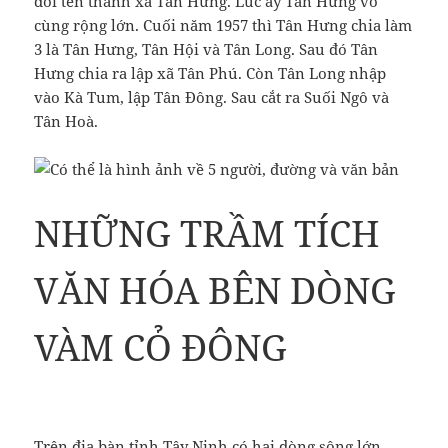
đổi tên thành xã Tân Hưng. Lúc ấy Tân Hưng vô
cùng rộng lớn. Cuối năm 1957 thì Tân Hưng chia làm
3 là Tân Hưng, Tân Hội và Tân Long. Sau đó Tân
Hưng chia ra lập xã Tân Phú. Còn Tân Long nhập
vào Kà Tum, lập Tân Đông. Sau cắt ra Suối Ngô và
Tân Hoà.
NHỮNG TRẦM TÍCH
VĂN HÓA BÊN DÒNG
VÀM CỎ ĐÔNG
Trên địa bàn tỉnh Tây Ninh có hai dòng sông lớn