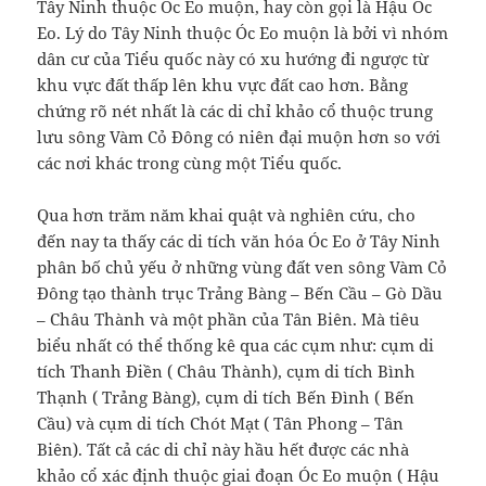
Tây Ninh thuộc Óc Eo muộn, hay còn gọi là Hậu Óc
Eo. Lý do Tây Ninh thuộc Óc Eo muộn là bởi vì nhóm
dân cư của Tiểu quốc này có xu hướng đi ngược từ
khu vực đất thấp lên khu vực đất cao hơn. Bằng
chứng rõ nét nhất là các di chỉ khảo cổ thuộc trung
lưu sông Vàm Cỏ Đông có niên đại muộn hơn so với
các nơi khác trong cùng một Tiểu quốc.
Qua hơn trăm năm khai quật và nghiên cứu, cho
đến nay ta thấy các di tích văn hóa Óc Eo ở Tây Ninh
phân bố chủ yếu ở những vùng đất ven sông Vàm Cỏ
Đông tạo thành trục Trảng Bàng – Bến Cầu – Gò Dầu
– Châu Thành và một phần của Tân Biên. Mà tiêu
biểu nhất có thể thống kê qua các cụm như: cụm di
tích Thanh Điền ( Châu Thành), cụm di tích Bình
Thạnh ( Trảng Bàng), cụm di tích Bến Đình ( Bến
Cầu) và cụm di tích Chót Mạt ( Tân Phong – Tân
Biên). Tất cả các di chỉ này hầu hết được các nhà
khảo cổ xác định thuộc giai đoạn Óc Eo muộn ( Hậu