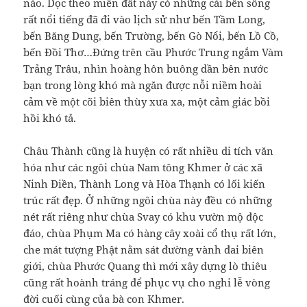
nào. Dọc theo miền đất này có những cái bến sông
rất nổi tiếng đã đi vào lịch sử như bến Tầm Long,
bến Băng Dung, bến Trường, bến Gò Nổi, bến Lồ Cồ,
bến Đồi Thơ…Đứng trên cầu Phước Trung ngắm Vàm
Trảng Trâu, nhìn hoàng hôn buông dần bên nước
bạn trong lòng khó mà ngăn được nỗi niềm hoài
cảm về một cõi biên thùy xưa xa, một cảm giác bồi
hồi khó tả.
Châu Thành cũng là huyện có rất nhiều di tích văn
hóa như các ngôi chùa Nam tông Khmer ở các xã
Ninh Điền, Thành Long và Hòa Thạnh có lối kiến
trúc rất đẹp. Ở những ngôi chùa này đều có những
nét rất riêng như chùa Svay có khu vườn mộ độc
đáo, chùa Phụm Ma có hàng cây xoài cổ thụ rất lớn,
che mát tượng Phật nằm sát đường vành đai biên
giới, chùa Phước Quang thì mới xây dựng lò thiêu
cũng rất hoành tráng để phục vụ cho nghi lễ vòng
đời cuối cùng của bà con Khmer.