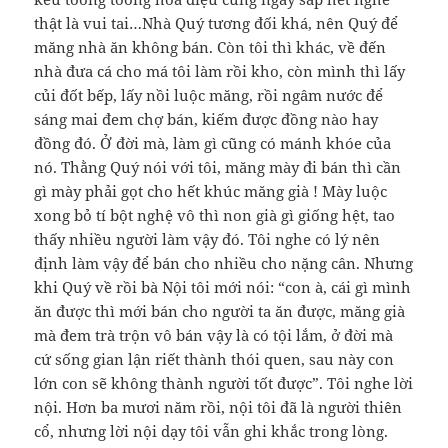
thật là vui tai…Nhà Quý tương đối khá, nên Quý để
măng nhà ăn không bán. Còn tôi thì khác, về đến
nhà đưa cá cho má tôi làm rồi kho, còn mình thì lấy
củi đốt bếp, lấy nồi luộc măng, rồi ngâm nước để
sáng mai đem chợ bán, kiếm được đồng nào hay
đồng đó. Ở đời mà, làm gì cũng có mánh khóe của
nó. Thằng Quý nói với tôi, măng mày đi bán thì cần
gì mày phải gọt cho hết khúc măng già ! Mày luộc
xong bỏ tí bột nghệ vô thì non già gì giống hệt, tao
thấy nhiều người làm vậy đó. Tôi nghe có lý nên
định làm vậy để bán cho nhiều cho nặng cân. Nhưng
khi Quý về rồi bà Nội tôi mới nói: “con à, cái gì mình
ăn được thì mới bán cho người ta ăn được, măng già
mà đem trà trộn vô bán vậy là có tội lắm, ở đời mà
cứ sống gian lận riết thành thói quen, sau này con
lớn con sẽ không thành người tốt được”. Tôi nghe lời
nội. Hơn ba mươi năm rồi, nội tôi đã là người thiên
cổ, nhưng lời nội dạy tôi vẫn ghi khắc trong lòng.