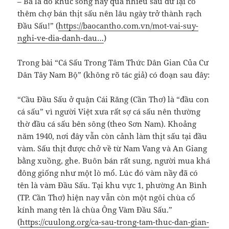
– Ba là do khúc sông nầy quá nhiều sấu dữ lại có
thêm chợ bán thịt sấu nên lâu ngày trở thành rạch
Đầu Sấu!” (
https://baocantho.com.vn/mot-vai-suy-
nghi-ve-dia-danh-dau…
)
Trong bài “Cá Sấu Trong Tâm Thức Dân Gian Của Cư
Dân Tây Nam Bộ” (không rõ tác giả) có đoạn sau đây:
“Cầu Đầu Sấu ở quận Cái Răng (Cần Thơ) là “đầu con
cá sấu” vì người Việt xưa rất sợ cá sấu nên thường
thờ đầu cá sấu bên sông (theo Sơn Nam). Khoảng
năm 1940, nơi đây vẫn còn cảnh làm thịt sấu tại đầu
vàm. Sấu thịt được chở về từ Nam Vang và An Giang
bằng xuồng, ghe. Buôn bán rất sung, người mua khá
đông giống như một lò mổ. Lúc đó vàm nầy đã có
tên là vàm Đầu Sấu. Tại khu vực 1, phường An Bình
(TP. Cần Thơ) hiện nay vẫn còn một ngôi chùa cổ
kính mang tên là chùa Ông Vàm Đầu Sấu.”
(
https://cuulong.org/ca-sau-trong-tam-thuc-dan-gian-