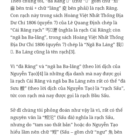
Theo chúng tôi, “đà Răng 𪘵” (chữ “𪘵” gồm chữ “xỉ”
齒 bên trái + chữ “lăng” 夌 bên phải) là rạch Răng.
Con rạch này trong sách Hoàng Việt Nhất Thống Địa
Dư Chí 1806 (quyển 7) của Lê Quang Định chép là
“Cái Răng rạch” 丐𪘵瀝 (nghĩa là rạch Cái Răng); còn
“ngã ba Ba-lãng”, trong sách Hoàng Việt Nhất Thống
Địa Dư Chí 1806 (quyển 7) chép là “Ngã Ba Láng” 我𠀧
𣼽. Ba Láng cũng là tên rạch[3].
Vì “đà Răng” và “ngã ba Ba-lãng” (theo lời dịch của
Nguyễn Tạo)[4] là những địa danh mà nay được gọi
là rạch Cái Răng và ngã ba Ba Láng nên rất có thể “đà
Sưu 艘” (theo lời dịch của Nguyễn Tạo) là “rạch Sấu”,
tức con rạch mà nay được gọi là rạch Đầu Sấu.
Sở dĩ chúng tôi phỏng đoán như vậy là vì, rất có thể
nguyên văn là “䱸沱” (Sấu đà) nghĩa là rạch Sấu,
nhưng do “tam sao thất bản” hoặc do Nguyễn Tạo
hiểu lầm nên chữ “䱸” (Sấu – gồm chữ “ngư” 魚 bên