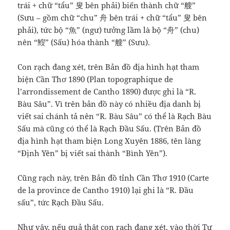
trái + chữ “tẩu” 叟 bên phải) biến thành chữ “艘”
(Sưu – gồm chữ “chu” 舟 bên trái + chữ “tẩu” 叟 bên
phải), tức bộ “魚” (ngư) tưởng lầm là bộ “舟” (chu)
nên “䱸” (Sấu) hóa thành “艘” (Sưu).
Con rạch đang xét, trên Bản đồ địa hình hạt tham
biện Cần Thơ 1890 (Plan topographique de
l’arrondissement de Cantho 1890) được ghi là “R.
Bàu Sâu”. Vì trên bản đồ này có nhiều địa danh bị
viết sai chánh tả nên “R. Bàu Sâu” có thể là Rạch Bàu
Sấu mà cũng có thể là Rạch Đầu Sấu. (Trên Bản đồ
địa hình hạt tham biện Long Xuyên 1886, tên làng
“Định Yên” bị viết sai thành “Bình Yên”).
Cũng rạch này, trên Bản đồ tỉnh Cần Thơ 1910 (Carte
de la province de Cantho 1910) lại ghi là “R. Đầu
sấu”, tức Rạch Đầu Sấu.
Như vậy, nếu quả thật con rạch đang xét, vào thời Tự