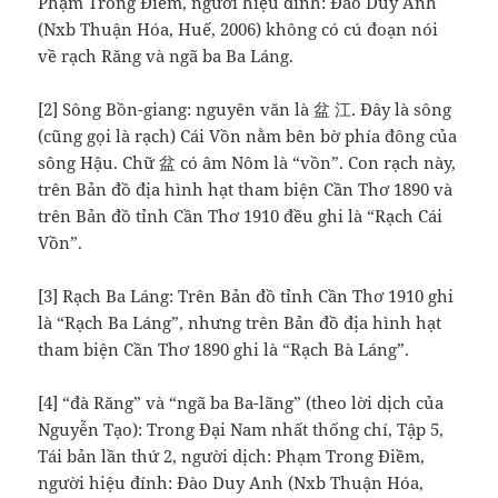
Phạm Trong Điềm, người hiệu đính: Đào Duy Anh
(Nxb Thuận Hóa, Huế, 2006) không có cú đoạn nói
về rạch Răng và ngã ba Ba Láng.
[2] Sông Bồn-giang: nguyên văn là 盆 江. Đây là sông
(cũng gọi là rạch) Cái Vồn nằm bên bờ phía đông của
sông Hậu. Chữ 盆 có âm Nôm là “vồn”. Con rạch này,
trên Bản đồ địa hình hạt tham biện Cần Thơ 1890 và
trên Bản đồ tỉnh Cần Thơ 1910 đều ghi là “Rạch Cái
Vồn”.
[3] Rạch Ba Láng: Trên Bản đồ tỉnh Cần Thơ 1910 ghi
là “Rạch Ba Láng”, nhưng trên Bản đồ địa hình hạt
tham biện Cần Thơ 1890 ghi là “Rạch Bà Láng”.
[4] “đà Răng” và “ngã ba Ba-lãng” (theo lời dịch của
Nguyễn Tạo): Trong Đại Nam nhất thống chí, Tập 5,
Tái bản lần thứ 2, người dịch: Phạm Trong Điềm,
người hiệu đính: Đào Duy Anh (Nxb Thuận Hóa,