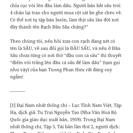
chỉa cục vôi lên đầu làm dấu. Người bán bắt sấu trói
4 chân lại trao cho người mua cột sát be ghe chèo về.
Có thể nơi tụ tập bán buôn, làm thịt sấu lâu đời nơi
đây thành tên Rạch Đầu Sấu chăng?”
Theo chúng tôi, nếu hồi xưa con rạch đang xét có
tên là SẤU, về sau đổi gọi là ĐẦU SẤU, và nếu ở Đầu
Sấu chưa từng có nơi thờ “đầu con cá sấu” thì thuyểt
“điểm vôi trắng lên đầu cá sấu để làm dấu” (tạm gọi
như vậy) của bạn Tuong Phan Hưu rất đáng suy
ngẫm!
———-
[1] Đại Nam nhất thống chí – Lục Tỉnh Nam Việt, Tập
Hạ, dịch giả: Tu Trai Nguyễn Tạo (Nha Văn Hoá Bộ
Quốc gia giáo dục xuất bản, 1959). Trong Đại Nam
nhất thống chí, Tập 5, Tái bản lần thứ 2, người dịch: