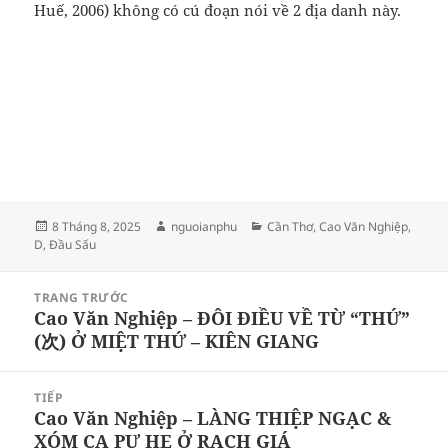
Huế, 2006) không có cú đoạn nói về 2 địa danh này.
Đăng
Tác
Danh
8 Tháng 8, 2025
nguoianphu
Cần Thơ
,
Cao Văn Nghiệp
,
vào
giả
mục
D
,
Đầu Sấu
ngày
Điều
TRANG TRƯỚC
hướng
Cao Văn Nghiệp – ĐÔI ĐIỀU VỀ TỪ “THỨ”
Bài
bài
(次) Ở MIỆT THỨ – KIÊN GIANG
viết
viết
trước:
TIẾP
Cao Văn Nghiệp – LÀNG THIỆP NGẠC &
Bài
XÓM CA PƯ HE Ở RẠCH GIÁ
tiếp