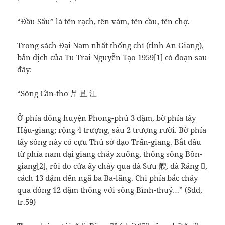
“Đầu Sấu” là tên rạch, tên vàm, tên cầu, tên chợ.
Trong sách Đại Nam nhất thống chí (tỉnh An Giang),
bản dịch của Tu Trai Nguyễn Tạo 1959[1] có đoạn sau
đây:
“Sông Cần-thơ 芹 苴 江
Ở phía đông huyện Phong-phú 3 dặm, bờ phía tây
Hậu-giang; rộng 4 trượng, sâu 2 trượng rưỡi. Bờ phía
tây sông này có cựu Thủ sở đạo Trấn-giang. Bắt đầu
từ phía nam đại giang chảy xuống, thông sông Bồn-
giang[2], rồi do cửa ấy chảy qua đà Sưu 艘, đà Răng 𪘵,
cách 13 dặm đến ngã ba Ba-lãng. Chi phía bắc chảy
qua đông 12 dặm thông với sông Bình-thuỷ…” (Sđd,
tr.59)