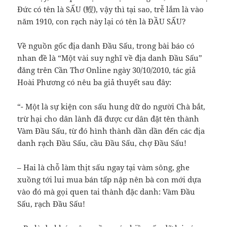
Đức có tên là SẤU (䱸), vậy thì tại sao, trễ lắm là vào
năm 1910, con rạch này lại có tên là ĐẦU SẤU?
Về nguồn gốc địa danh Đầu Sấu, trong bài báo có
nhan đề là “Một vài suy nghĩ về địa danh Đầu Sấu”
đăng trên Cần Thơ Online ngày 30/10/2010, tác giả
Hoài Phương có nêu ba giả thuyết sau đây:
“- Một là sự kiện con sấu hung dữ do người Chà bắt,
trừ hại cho dân lành đã được cư dân đặt tên thành
Vàm Đầu Sấu, từ đó hình thành dần dần đến các địa
danh rạch Đầu Sấu, cầu Đầu Sấu, chợ Đầu Sấu!
– Hai là chỗ làm thịt sấu ngay tại vàm sông, ghe
xuồng tới lui mua bán tấp nập nên bà con mới dựa
vào đó mà gọi quen tai thành đặc danh: Vàm Đầu
Sấu, rạch Đầu Sấu!