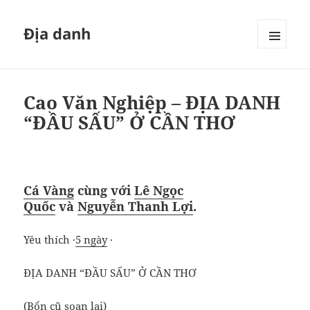
Địa danh
MENU
VÀ
CÁC
WIDGET
Cao Văn Nghiệp – ĐỊA DANH
“ĐẦU SẤU” Ở CẦN THƠ
Cá Vàng
cùng với
Lê Ngọc
Quốc
và
Nguyễn Thanh Lợi
.
Yêu thích ·
5 ngày
·
ĐỊA DANH “ĐẦU SẤU” Ở CẦN THƠ
(Bổn cũ soạn lại)